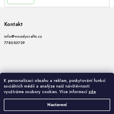
i
s
Z
u
á
p
Kontakt
a
info
@
woodycrafts.cz
t
778050739
í
Informace
K personalizaci obsahu a reklam, poskytování funkcí
sociálních médií a analýze naší návštěvnosti
VOP
využíváme soubory cookies. Více informací
zde
.
GDPR
Nastavení
Copyright 2026
Woody Crafts B2B
. Všechna práva