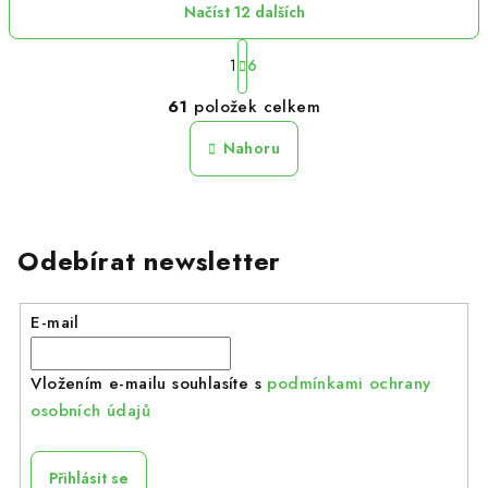
Načíst 12 dalších
S
t
1
6
r
O
61
položek celkem
á
v
n
l
k
Nahoru
á
o
d
v
á
a
n
c
í
Odebírat newsletter
í
p
r
E-mail
v
k
Vložením e-mailu souhlasíte s
podmínkami ochrany
y
osobních údajů
v
ý
p
Přihlásit se