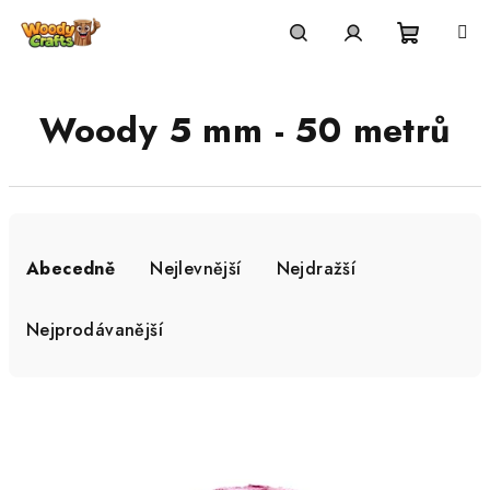
Přejít
na
Nákupní
Hledat
Přihlášení
obsah
Woody 5 mm - 50 metrů
košík
Ř
a
Abecedně
Nejlevnější
Nejdražší
z
e
Nejprodávanější
n
í
V
p
ý
r
p
o