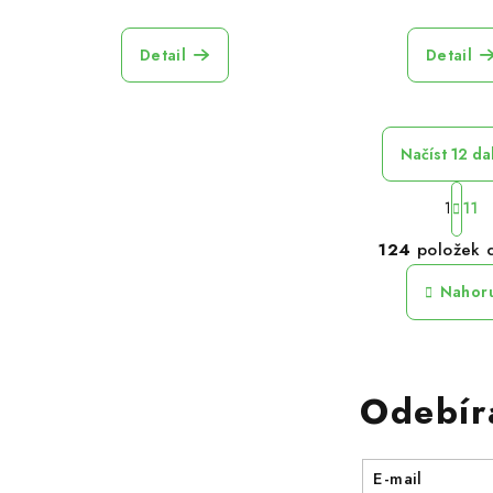
Detail
Detail
Načíst 12 da
S
1
11
t
O
r
124
položek 
v
á
n
l
Nahor
k
á
o
d
v
a
á
Odebír
c
n
í
í
p
E-mail