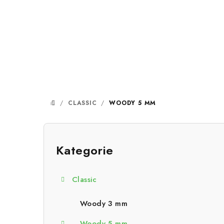
Přejít
na
obsah
/
CLASSIC
/
WOODY 5 MM
DOMŮ
P
o
Kategorie
Přeskočit
kategorie
s
Classic
t
r
Woody 3 mm
Woody 5 mm