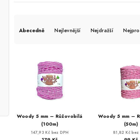
Ř
Abecedně
Nejlevnější
Nejdražší
Nejpro
a
z
V
e
ý
n
p
í
i
p
s
r
p
o
Woody 5 mm – Růžovobílá
Woody 5 mm – R
r
(100m)
(50m)
d
147,93 Kč bez DPH
81,82 Kč bez
o
179 Kč
99 Kč