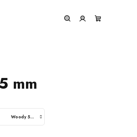
Hledat
Přihlášení
Nákupní
košík
 5 mm
Woody 5 mm - 100 metrů