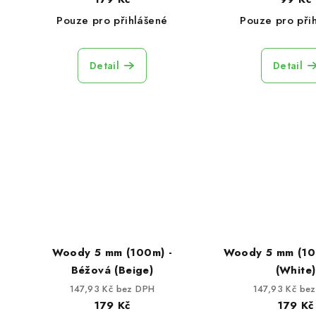
u
d
Pouze pro přihlášené
Pouze pro při
k
u
t
Detail
Detail
k
ů
t
ů
Woody 5 mm (100m) -
Woody 5 mm (100
Béžová (Beige)
(White)
147,93 Kč bez DPH
147,93 Kč be
179 Kč
179 Kč