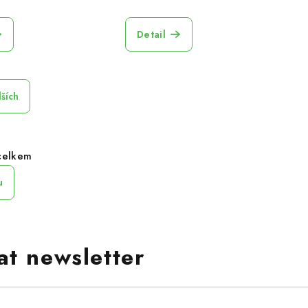
Detail
lších
celkem
u
at newsletter