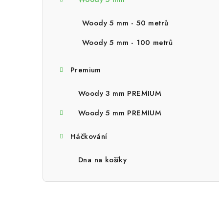
a
n
Woody 5 mm - 50 metrů
n
Woody 5 mm - 100 metrů
í
Premium
p
a
Woody 3 mm PREMIUM
n
Woody 5 mm PREMIUM
e
Háčkování
l
Dna na košíky