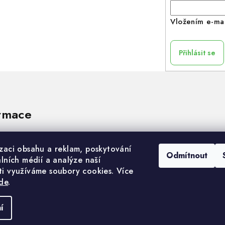
r
v
Vložením e-mai
k
y
Přihlásit se
v
ý
p
i
rmace
s
u
izaci obsahu a reklam, poskytování
Odmítnout
álních médií a analýze naší
ti využíváme soubory cookies. Více
de
.
í
Copyright 2026
nastavení cookie