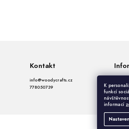
Z
á
Kontakt
Info
p
a
info
@
woodycrafts.cz
VOP
K personal
t
778050739
GDPR
funkcí soci
í
návštěvnos
informací
z
Nastaven