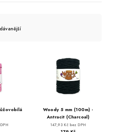
dávanější
ůžovobílá
Woody 5 mm (100m) -
Antracit (Charcoal)
 DPH
147,93 Kč bez DPH
179 Kč