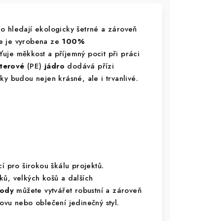
o hledají ekologicky šetrné a zároveň
íze je vyrobena ze
100%
išťuje měkkost a příjemný pocit při práci
terové
(PE)
jádro
dodává přízi
y budou nejen krásné, ale i trvanlivé.
cí pro širokou škálu projektů.
ů, velkých košů a dalších
ody
můžete vytvářet robustní a zároveň
ovu nebo oblečení jedinečný styl.