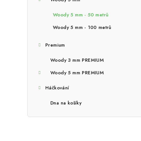
a
n
Woody 5 mm - 50 metrů
n
Woody 5 mm - 100 metrů
í
Premium
p
a
Woody 3 mm PREMIUM
n
Woody 5 mm PREMIUM
e
Háčkování
l
Dna na košíky