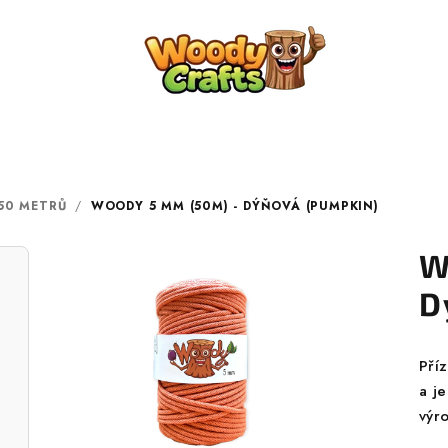
50 METRŮ
/
WOODY 5 MM (50M) - DÝŇOVÁ (PUMPKIN)
W
D
Pří
a j
výr