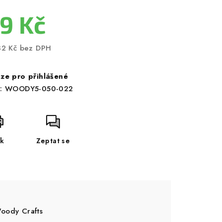
9 Kč
82 Kč bez DPH
ná
a:
ze pro přihlášené
:
WOODY5-050-022
sk
Zeptat se
ody Crafts