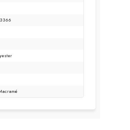
3366
yester
 Macramé