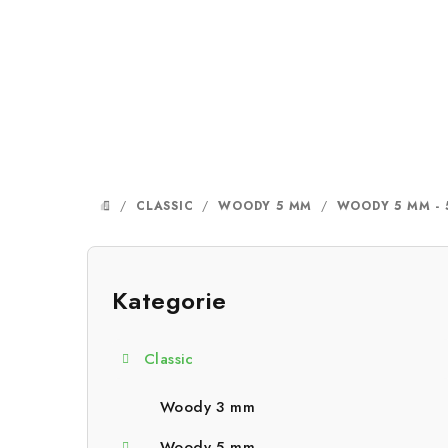
Přejít
na
obsah
/
CLASSIC
/
WOODY 5 MM
/
WOODY 5 MM - 
DOMŮ
P
o
Kategorie
Přeskočit
kategorie
s
Classic
t
r
Woody 3 mm
Woody 5 mm