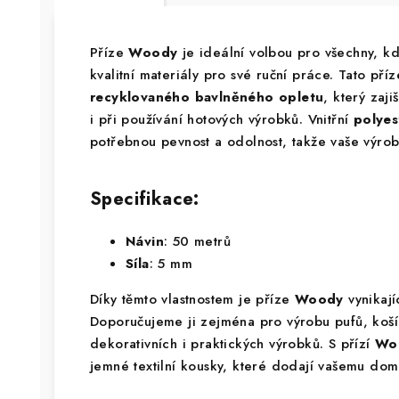
Příze
Woody
je ideální volbou pro všechny, kd
kvalitní materiály pro své ruční práce. Tato př
recyklovaného bavlněného opletu
, který zaj
i při používání hotových výrobků. Vnitřní
polyes
potřebnou pevnost a odolnost, takže vaše výrobk
Specifikace:
Návin
: 50 metrů
Síla
: 5 mm
Díky těmto vlastnostem je příze
Woody
vynikají
Doporučujeme ji zejména pro výrobu pufů, košík
dekorativních i praktických výrobků. S přízí
Wo
jemné textilní kousky, které dodají vašemu dom