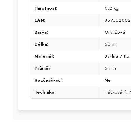
Hmotnost
:
0.2 kg
EAN
:
859662002
Barva
:
Oranžová
Délka
:
50 m
Materiál
:
Bavlna / Pol
Průměr
:
5 mm
Rozčesávací
:
Ne
Technika
:
Háčkování,