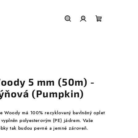
Hledat
Přihlášení
Nákupní
košík
oody 5 mm (50m) -
ýňová (Pumpkin)
ze Woody má 100% recyklovaný bavlněný oplet
e vyplněn polyesterovým (PE) jádrem. Vaše
obky tak budou pevné a jemné zároveň.