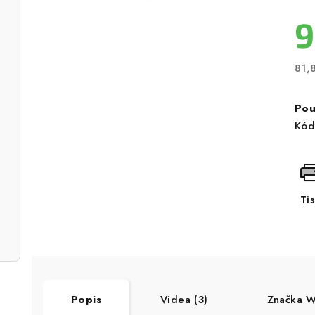
9
81,
Měr
cen
Pou
Kód
Ti
Popis
Videa (3)
Značka
Wo