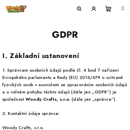
Přejít
na
Nákupní
Hledat
Přihlášení
obsah
GDPR
košík
I. Základní ustanovení
1. Správcem osobních údajů podle čl. 4 bod 7 nařízení
Evropského parlamentu a Rady (EU) 2016/679 o ochraně
fyzických osob v souvislosti se zpracováním osobních údajů
a o volném pohybu těchto údajů (dále jen „GDPR“) je
společnost
Woody Crafts, s.r.o.
(dále jen „správce“).
2. Kontaktní údaje správce:
Woody Crafts, s.r.o.