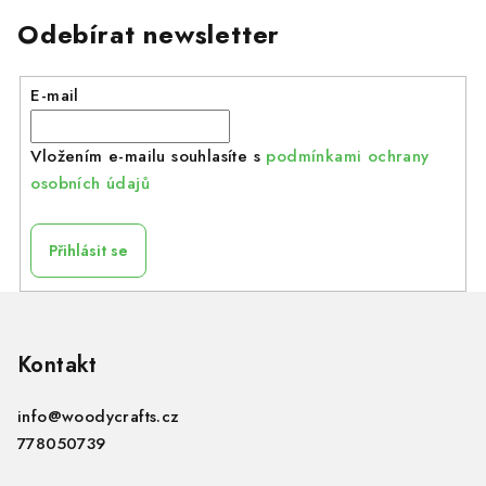
Odebírat newsletter
E-mail
Vložením e-mailu souhlasíte s
podmínkami ochrany
osobních údajů
Přihlásit se
Z
á
p
Kontakt
a
info
@
woodycrafts.cz
t
778050739
í