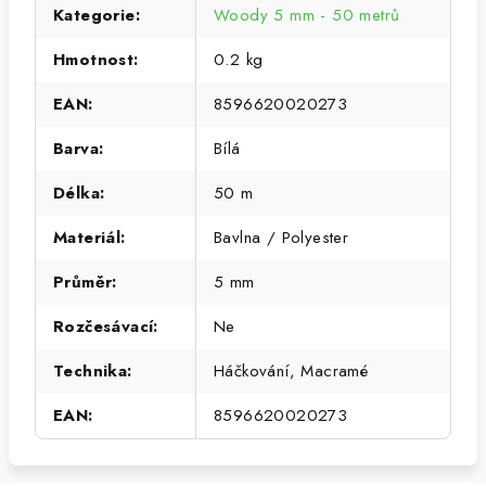
Kategorie
:
Woody 5 mm - 50 metrů
Hmotnost
:
0.2 kg
EAN
:
8596620020273
Barva
:
Bílá
Délka
:
50 m
Materiál
:
Bavlna / Polyester
Průměr
:
5 mm
Rozčesávací
:
Ne
Technika
:
Háčkování, Macramé
EAN
:
8596620020273