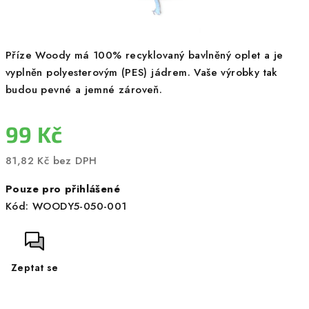
Příze Woody má 100% recyklovaný bavlněný oplet a je
vyplněn polyesterovým (PES) jádrem. Vaše výrobky tak
budou pevné a jemné zároveň.
99 Kč
81,82 Kč bez DPH
Měrná
Pouze pro přihlášené
cena:
Kód:
WOODY5-050-001
Zeptat se