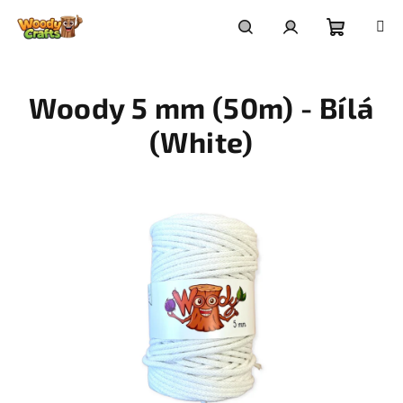
Přejít
na
Nákupní
Hledat
Přihlášení
obsah
Woody 5 mm (50m) - Bílá
košík
(White)