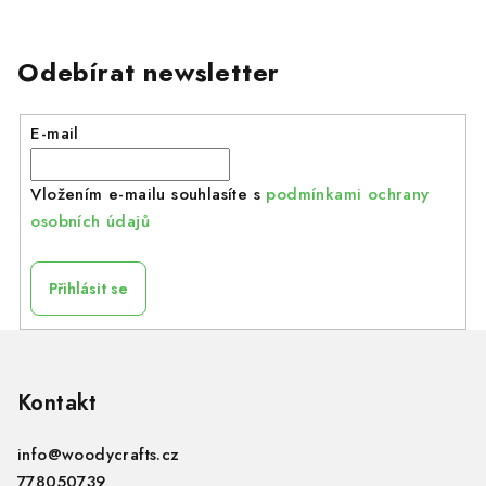
Odebírat newsletter
E-mail
Vložením e-mailu souhlasíte s
podmínkami ochrany
osobních údajů
Přihlásit se
Z
á
p
Kontakt
a
info
@
woodycrafts.cz
t
778050739