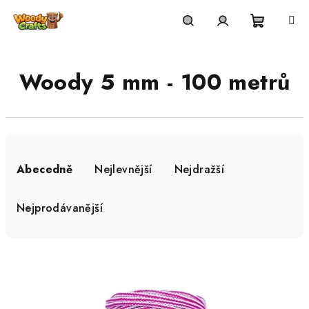
Přejít
na
Nákupní
Hledat
Přihlášení
obsah
Woody 5 mm - 100 metrů
košík
Ř
a
Abecedně
Nejlevnější
Nejdražší
z
e
Nejprodávanější
n
í
V
p
ý
r
p
o