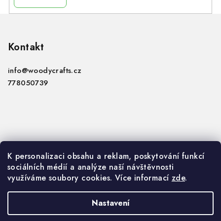
i
s
Z
u
á
p
Kontakt
a
info
@
woodycrafts.cz
t
778050739
í
Informace
K personalizaci obsahu a reklam, poskytování funkcí
sociálních médií a analýze naší návštěvnosti
VOP
využíváme soubory cookies. Více informací
zde
.
GDPR
Nastavení
Copyright 2026
Woody Crafts B2B
. Všechna práva