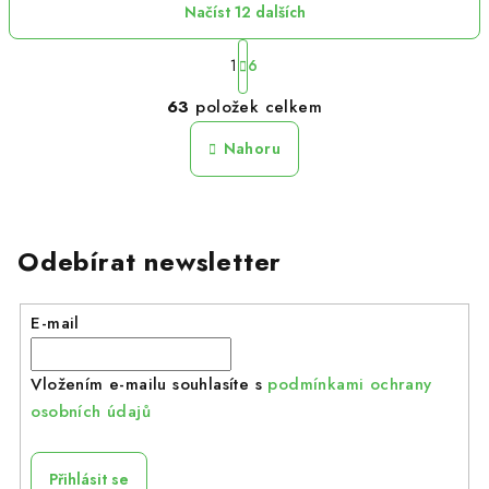
Načíst 12 dalších
S
t
1
6
r
O
63
položek celkem
á
v
n
l
k
Nahoru
á
o
d
v
á
a
n
c
í
Odebírat newsletter
í
p
r
E-mail
v
k
Vložením e-mailu souhlasíte s
podmínkami ochrany
y
osobních údajů
v
ý
p
Přihlásit se