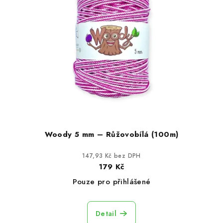
i
d
s
u
p
k
r
t
o
ů
d
u
k
t
ů
Woody 5 mm – Růžovobílá (100m)
147,93 Kč bez DPH
179 Kč
Pouze pro přihlášené
Detail