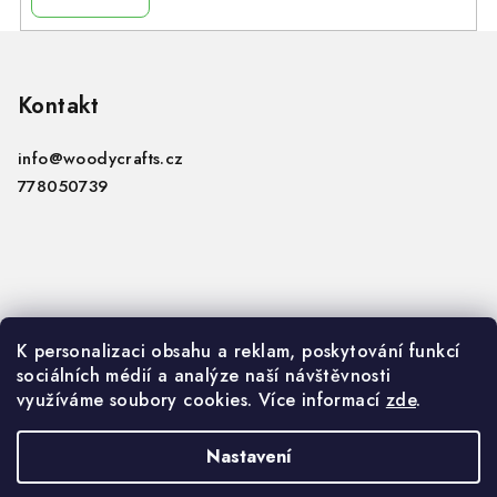
i
s
Z
u
á
p
Kontakt
a
info
@
woodycrafts.cz
t
778050739
í
Informace
K personalizaci obsahu a reklam, poskytování funkcí
sociálních médií a analýze naší návštěvnosti
VOP
využíváme soubory cookies. Více informací
zde
.
GDPR
Nastavení
Copyright 2026
Woody Crafts B2B
. Všechna práva