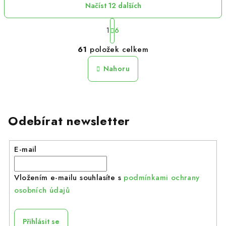
Načíst 12 dalších
S
t
1
6
r
O
61
položek celkem
á
v
n
l
k
Nahoru
á
o
d
v
á
a
n
c
í
Odebírat newsletter
í
p
r
E-mail
v
k
Vložením e-mailu souhlasíte s
podmínkami ochrany
y
osobních údajů
v
ý
p
Přihlásit se