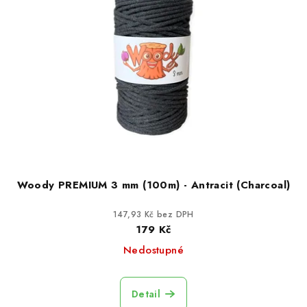
i
d
s
u
p
k
r
t
o
ů
d
u
k
t
ů
Woody PREMIUM 3 mm (100m) - Antracit (Charcoal)
147,93 Kč bez DPH
179 Kč
Nedostupné
Detail