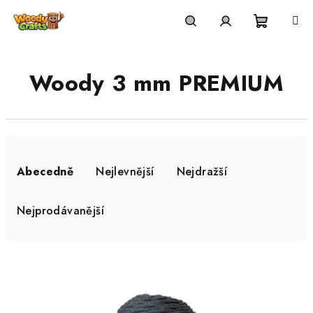
Přejít
na
Nákupní
Hledat
Přihlášení
obsah
Woody 3 mm PREMIUM
košík
Ř
a
Abecedně
Nejlevnější
Nejdražší
z
e
Nejprodávanější
n
í
V
p
ý
r
p
o