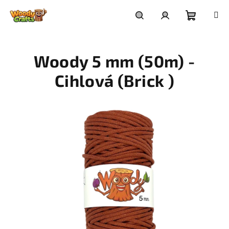
Přejít
na
Nákupní
Hledat
Přihlášení
obsah
Woody 5 mm (50m) -
košík
Cihlová (Brick )