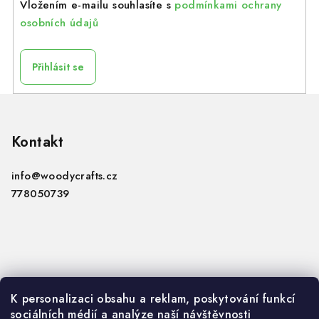
Vložením e-mailu souhlasíte s
podmínkami ochrany
osobních údajů
Přihlásit se
Z
á
p
Kontakt
a
info
@
woodycrafts.cz
t
778050739
í
Informace
K personalizaci obsahu a reklam, poskytování funkcí
sociálních médií a analýze naší návštěvnosti