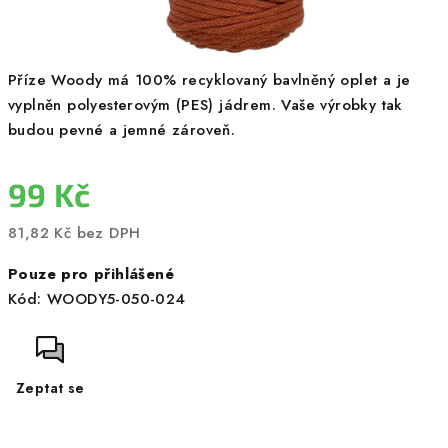
Příze Woody má 100% recyklovaný bavlněný oplet a je
vyplněn polyesterovým (PES) jádrem. Vaše výrobky tak
budou pevné a jemné zároveň.
99 Kč
81,82 Kč bez DPH
Měrná
Pouze pro přihlášené
cena:
Kód:
WOODY5-050-024
Zeptat se