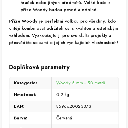
hraček nebo jiných předmětů. Velké koše z
příze Woody budou pevné a odolné.
Příze
Woody
je perfektní volbou pro všechny, kdo
chtějí kombinovat udržitelnost s kvalitou a estetickým
vzhledem. Vyzkoušejte ji pro své další projekty a
přesvědčte se sami o jejích vynikajících vlastnostech!
Doplňkové parametry
Kategorie
:
Woody 5 mm - 50 metrů
Hmotnost
:
0.2 kg
EAN
:
8596620023373
Barva
:
Červená