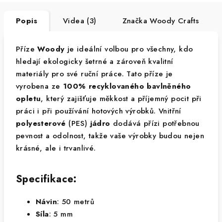
Popis
Videa (3)
Značka
Woody Crafts
Příze
Woody
je ideální volbou pro všechny, kdo
hledají ekologicky šetrné a zároveň kvalitní
materiály pro své ruční práce. Tato příze je
vyrobena ze
100% recyklovaného bavlněného
opletu
, který zajišťuje měkkost a příjemný pocit při
práci i při používání hotových výrobků. Vnitřní
polyesterové
(PES)
jádro
dodává přízi potřebnou
pevnost a odolnost, takže vaše výrobky budou nejen
krásné, ale i trvanlivé.
Specifikace:
Návin
: 50 metrů
Síla
: 5 mm