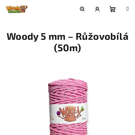
Přejít
na
Nákupní
Hledat
Přihlášení
obsah
Woody 5 mm – Růžovobílá
košík
(50m)