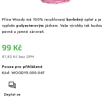
Příze Woody má 100% recyklovaný
bavlněný
oplet a je
vyplněn
polyesterovým
jádrem. Vaše výrobky tak budou
pevné a jemné zároveň.
99 Kč
81,82 Kč bez DPH
Měrná
Pouze pro přihlášené
cena:
Kód:
WOODY5-050-067
Zeptat se