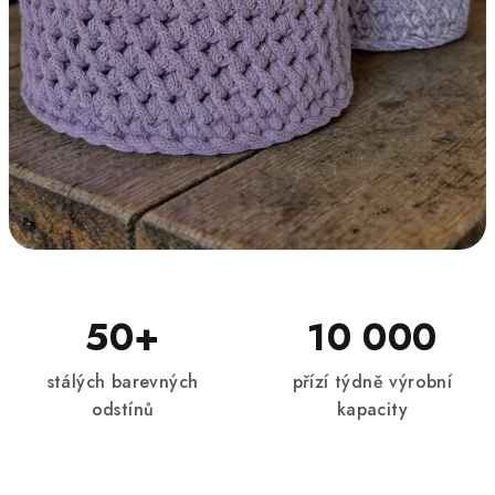
50+
10 000
Proč zákaznice milují
příze Woody?
stálých barevných
přízí týdně výrobní
odstínů
kapacity
Moderní evropské příze vyráběné na
Moravě. Kvalita, kterou zákaznice poznají