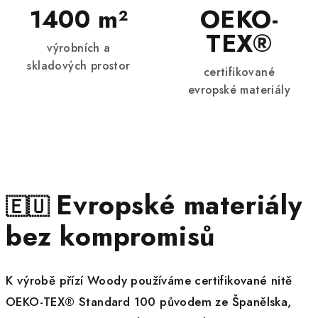
na první dotek.
1400 m²
OEKO-
TEX®
výrobních a
skladových prostor
certifikované
evropské materiály
Evropské materiály
🇪🇺
bez kompromisů
K výrobě přízí Woody používáme certifikované nitě
OEKO-TEX® Standard 100 původem ze Španělska,