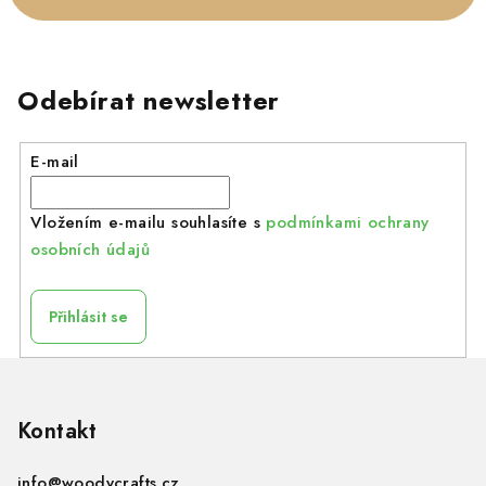
Odebírat newsletter
E-mail
Vložením e-mailu souhlasíte s
podmínkami ochrany
osobních údajů
Přihlásit se
Z
á
p
Kontakt
a
info
@
woodycrafts.cz