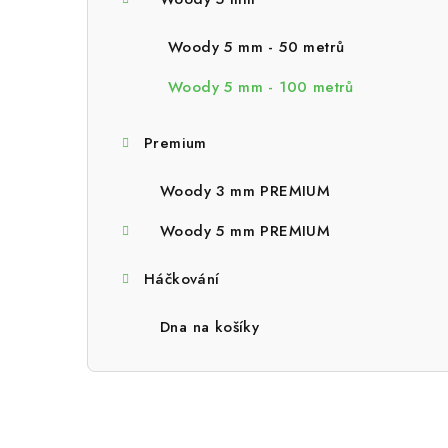
a
n
Woody 5 mm - 50 metrů
n
Woody 5 mm - 100 metrů
í
Premium
p
a
Woody 3 mm PREMIUM
n
Woody 5 mm PREMIUM
e
Háčkování
l
Dna na košíky