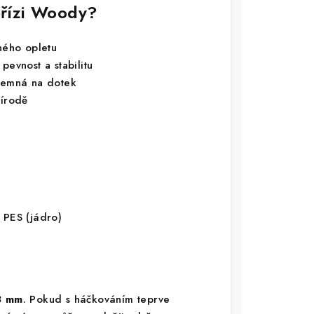
 přízi Woody?
ného opletu
pevnost a stabilitu
íjemná na dotek
řírodě
 PES (jádro)
8 mm
. Pokud s háčkováním teprve