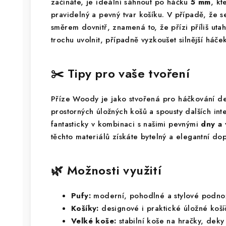
začínáte, je ideální sáhnout po háčku
5 mm
, k
pravidelný a pevný tvar košíku. V případě, že s
směrem dovnitř, znamená to, že přízi příliš ut
trochu uvolnit, případně vyzkoušet silnější háček
✂️ Tipy pro vaše tvoření
Příze Woody je jako stvořená pro háčkování de
prostorných úložných košů a spousty dalších in
fantasticky v kombinaci s našimi pevnými
dny a 
těchto materiálů získáte bytelný a elegantní do
🌿 Možnosti využití
Pufy:
moderní, pohodlné a stylové podno
Košíky:
designové i praktické úložné koš
Velké koše:
stabilní koše na hračky, dek