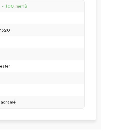
- 100 metrů
9520
ester
Macramé