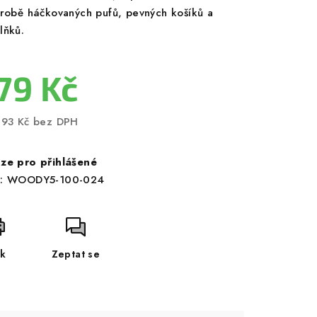
ýrobě háčkovaných pufů, pevných košíků a
lňků.
79 Kč
,93 Kč bez DPH
ná
a:
ze pro přihlášené
:
WOODY5-100-024
sk
Zeptat se