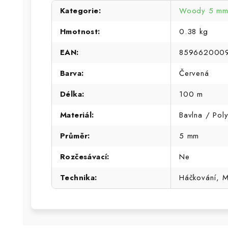
Kategorie
:
Woody 5 mm 
Hmotnost
:
0.38 kg
EAN
:
859662000
Barva
:
Červená
Délka
:
100 m
Materiál
:
Bavlna / Poly
Průměr
:
5 mm
Rozčesávací
:
Ne
Technika
:
Háčkování, 