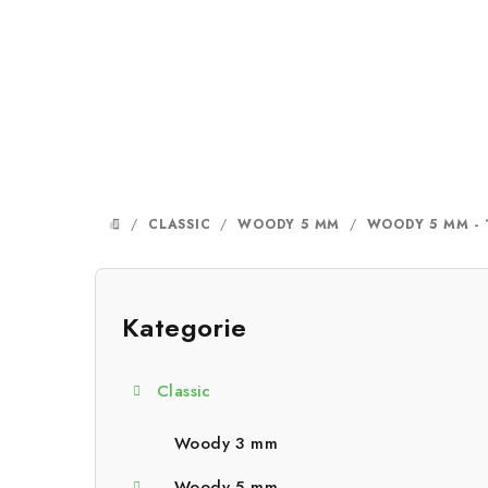
Přejít
na
obsah
/
CLASSIC
/
WOODY 5 MM
/
WOODY 5 MM - 
DOMŮ
P
o
Kategorie
Přeskočit
kategorie
s
Classic
t
r
Woody 3 mm
Woody 5 mm