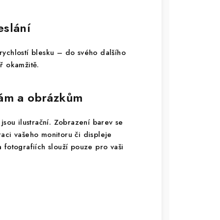
eslání
ychlostí blesku – do svého dalšího
ř okamžitě.
vám a obrázkům
jsou ilustrační. Zobrazení barev se
braci vašeho monitoru či displeje
 fotografiích slouží pouze pro vaši