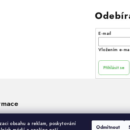
Odebír
E-mail
Vložením e-mai
Přihlásit se
rmace
izaci obsahu a reklam, poskytování
Odmítnout
álních médií a analýze naší