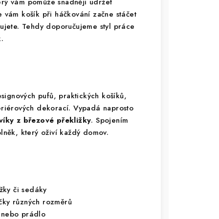
terý vám pomůže snadněji udržet
e vám košík při háčkování začne stáčet
ahujete. Tehdy doporučujeme styl práce
.
signových pufů, praktických košíků,
teriérových dekorací. Vypadá naprosto
víky z březové překližky
. Spojením
plněk, který oživí každý domov.
žky či sedáky
íčky různých rozměrů
y nebo prádlo