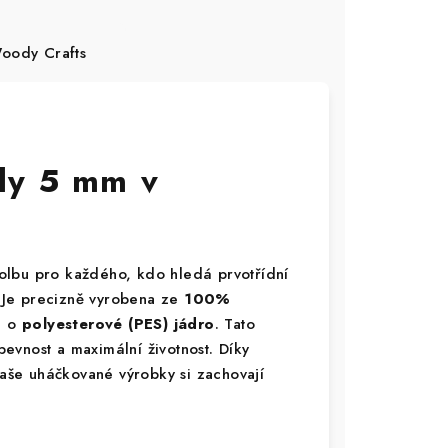
ody Crafts
dy 5 mm v
olbu pro každého, kdo hledá prvotřídní
. Je precizně vyrobena ze
100%
a o
polyesterové (PES) jádro
. Tato
evnost a maximální životnost. Díky
vaše uháčkované výrobky si zachovají