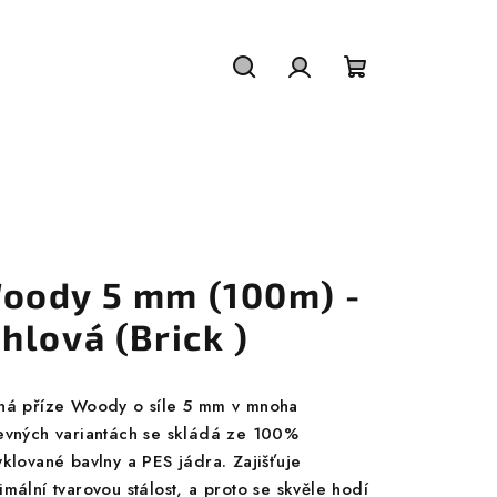
Hledat
Přihlášení
Nákupní
košík
oody 5 mm (100m) -
ihlová (Brick )
ná příze Woody o síle 5 mm v mnoha
evných variantách se skládá ze 100%
yklované bavlny a PES jádra. Zajišťuje
mální tvarovou stálost, a proto se skvěle hodí