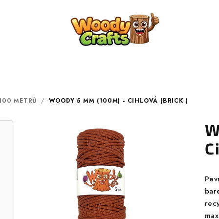
100 METRŮ
/
WOODY 5 MM (100M) - CIHLOVÁ (BRICK )
W
C
Pev
bar
rec
maxi