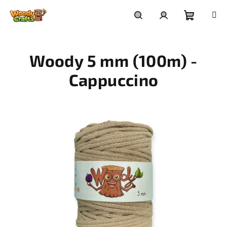
Přejít
na
Nákupní
Hledat
Přihlášení
obsah
Woody 5 mm (100m) -
košík
Cappuccino