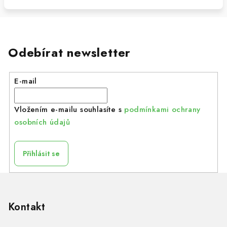
Odebírat newsletter
E-mail
Vložením e-mailu souhlasíte s
podmínkami ochrany
osobních údajů
Přihlásit se
Z
á
p
Kontakt
a