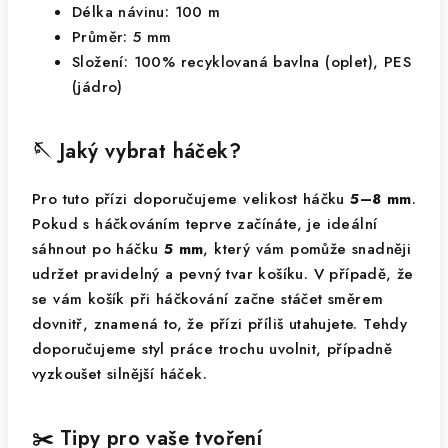
Délka návinu: 100 m
Průměr: 5 mm
Složení: 100% recyklovaná bavlna (oplet), PES
(jádro)
🪡 Jaký vybrat háček?
Pro tuto přízi doporučujeme velikost háčku
5–8 mm
.
Pokud s háčkováním teprve začínáte, je ideální
sáhnout po háčku
5 mm
, který vám pomůže snadněji
udržet pravidelný a pevný tvar košíku. V případě, že
se vám košík při háčkování začne stáčet směrem
dovnitř, znamená to, že přízi příliš utahujete. Tehdy
doporučujeme styl práce trochu uvolnit, případně
vyzkoušet silnější háček.
✂️ Tipy pro vaše tvoření