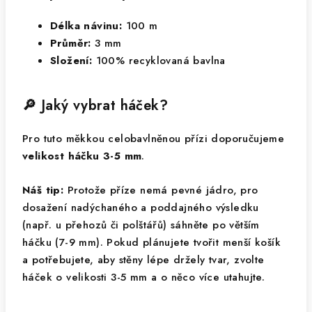
Délka návinu:
100 m
Průměr:
3 mm
Složení:
100% recyklovaná bavlna
🔎 Jaký vybrat háček?
Pro tuto měkkou celobavlněnou přízi doporučujeme
velikost háčku 3-5 mm
.
Náš tip:
Protože příze nemá pevné jádro, pro
dosažení nadýchaného a poddajného výsledku
(např. u přehozů či polštářů) sáhněte po větším
háčku (7-9 mm). Pokud plánujete tvořit menší košík
a potřebujete, aby stěny lépe držely tvar, zvolte
háček o velikosti 3-5 mm a o něco více utahujte.