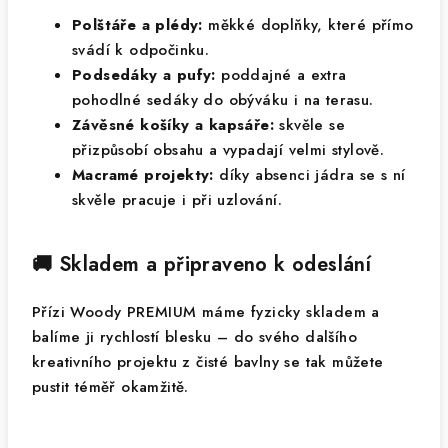
Polštáře a plédy:
měkké doplňky, které přímo
svádí k odpočinku.
Podsedáky a pufy:
poddajné a extra
pohodlné sedáky do obýváku i na terasu.
Závěsné košíky a kapsáře:
skvěle se
přizpůsobí obsahu a vypadají velmi stylově.
Macramé projekty:
díky absenci jádra se s ní
skvěle pracuje i při uzlování.
🚚 Skladem a připraveno k odeslání
Přízi Woody PREMIUM máme fyzicky skladem a
balíme ji rychlostí blesku – do svého dalšího
kreativního projektu z čisté bavlny se tak můžete
pustit téměř okamžitě.