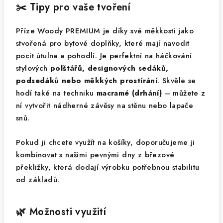
✂️ Tipy pro vaše tvoření
Příze Woody PREMIUM je díky své měkkosti jako
stvořená pro bytové doplňky, které mají navodit
pocit útulna a pohodlí. Je perfektní na háčkování
stylových
polštářů, designových sedáků,
podsedáků nebo měkkých prostírání
. Skvěle se
hodí také na techniku
macramé (drhání)
– můžete z
ní vytvořit nádherné závěsy na stěnu nebo lapače
snů.
Pokud ji chcete využít na košíky, doporučujeme ji
kombinovat s našimi pevnými dny z březové
překližky, která dodají výrobku potřebnou stabilitu
od základů.
🌿 Možnosti využití