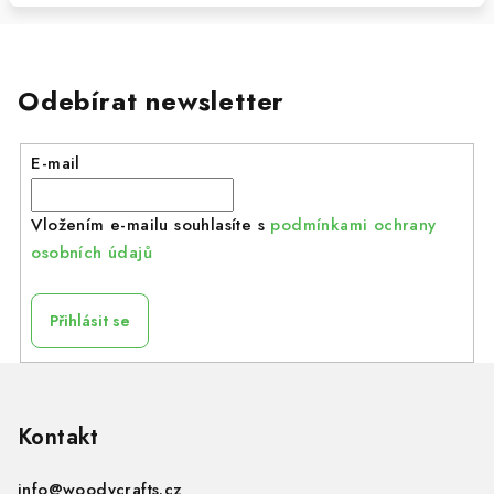
Odebírat newsletter
E-mail
Vložením e-mailu souhlasíte s
podmínkami ochrany
osobních údajů
Přihlásit se
Z
á
p
Kontakt
a
info
@
woodycrafts.cz