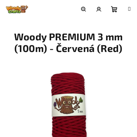
Přejít
na
Nákupní
Hledat
Přihlášení
obsah
Woody PREMIUM 3 mm
košík
(100m) - Červená (Red)