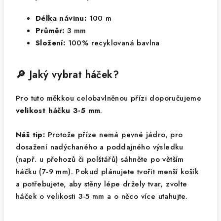
Délka návinu:
100 m
Průměr:
3 mm
Složení:
100% recyklovaná bavlna
🔎 Jaký vybrat háček?
Pro tuto měkkou celobavlněnou přízi doporučujeme
velikost háčku 3-5 mm
.
Náš tip:
Protože příze nemá pevné jádro, pro
dosažení nadýchaného a poddajného výsledku
(např. u přehozů či polštářů) sáhněte po větším
háčku (7-9 mm). Pokud plánujete tvořit menší košík
a potřebujete, aby stěny lépe držely tvar, zvolte
háček o velikosti 3-5 mm a o něco více utahujte.