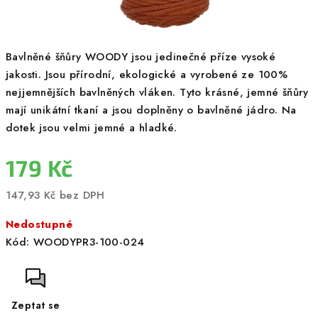
Bavlněné šňůry WOODY jsou jedinečné příze vysoké
jakosti. Jsou přírodní, ekologické a vyrobené ze 100%
nejjemnějších bavlněných vláken. Tyto krásné, jemné šňůry
mají unikátní tkaní a jsou doplněny o bavlněné jádro. Na
dotek jsou velmi jemné a hladké.
179 Kč
147,93 Kč bez DPH
Měrná
Nedostupné
cena:
Kód:
WOODYPR3-100-024
Zeptat se