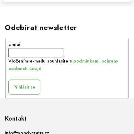
Odebírat newsletter
E-mail
Vložením e-mailu souhlasíte s
podmínkami ochrany
osobních údajů
Přihlásit se
Z
á
p
Kontakt
a
info
@
woodycrafts.cz