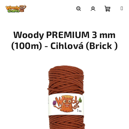
Přejít
na
Nákupní
Hledat
Přihlášení
obsah
Woody PREMIUM 3 mm
košík
(100m) - Cihlová (Brick )