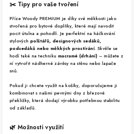
✂️ Tipy pro vaše tvoření
Příze Woody PREMIUM je díky své měkkosti jako
stvořená pro bytové doplňky, které mají navodit
pocit útulna a pohodlí. Je perfektní na háčkování
stylových
polštářů, designových sedáků,
podsedáků nebo měkkých prostírání
. Skvěle se
hodí také na techniku
macramé (drhání)
– můžete z
ní vytvořit nádherné závěsy na stěnu nebo lapače
snů.
Pokud ji chcete využít na košíky, doporučujeme ji
kombinovat s našimi pevnými dny z březové
překližky, která dodají výrobku potřebnou stabilitu
od základů.
🌿 Možnosti využití