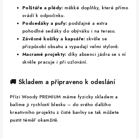
Polštáře a plédy:
měkké doplňky, které přímo
svádí k odpočinku.
Podsedáky a pufy:
poddajné a extra
pohodlné sedáky do obýváku i na terasu.
Závěsné košíky a kapsáře:
skvěle se
přizpůsobí obsahu a vypadají velmi stylově.
Macramé projekty:
díky absenci jádra se s ní
skvěle pracuje i při uzlování.
🚚 Skladem a připraveno k odeslání
Přízi Woody PREMIUM máme fyzicky skladem a
balíme ji rychlostí blesku – do svého dalšího
kreativního projektu z čisté bavlny se tak můžete
pustit téměř okamžitě.