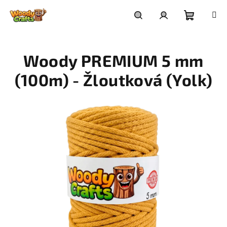
Přejít
na
Nákupní
Hledat
Přihlášení
obsah
Woody PREMIUM 5 mm
košík
(100m) - Žloutková (Yolk)