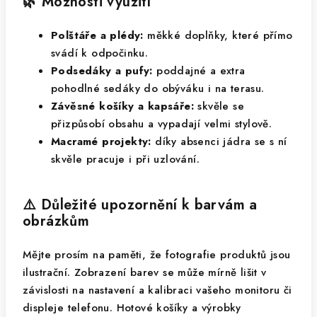
🌿 Možnosti využití
Polštáře a plédy:
měkké doplňky, které přímo
svádí k odpočinku.
Podsedáky a pufy:
poddajné a extra
pohodlné sedáky do obýváku i na terasu.
Závěsné košíky a kapsáře:
skvěle se
přizpůsobí obsahu a vypadají velmi stylově.
Macramé projekty:
díky absenci jádra se s ní
skvěle pracuje i při uzlování.
⚠️ Důležité upozornění k barvám a
obrázkům
Mějte prosím na paměti, že fotografie produktů jsou
ilustrační. Zobrazení barev se může mírně lišit v
závislosti na nastavení a kalibraci vašeho monitoru či
displeje telefonu. Hotové košíky a výrobky