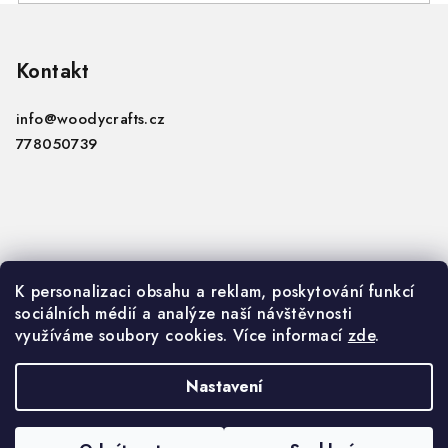
Z
á
p
Kontakt
a
info
@
woodycrafts.cz
t
778050739
í
Informace
K personalizaci obsahu a reklam, poskytování funkcí
sociálních médií a analýze naší návštěvnosti
VOP
využíváme soubory cookies. Více informací
zde
.
GDPR
Nastavení
Copyright 2026
Woody Crafts B2B
. Všechna práva
vyhrazena.
Upravit nastavení cookies