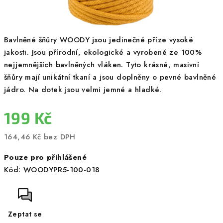
Bavlněné šňůry WOODY jsou jedinečné příze vysoké
jakosti. Jsou přírodní, ekologické a vyrobené ze 100%
nejjemnějších bavlněných vláken. Tyto krásné, masivní
šňůry mají unikátní tkaní a jsou doplněny o pevné bavlněné
jádro. Na dotek jsou velmi jemné a hladké.
199 Kč
164,46 Kč bez DPH
Měrná
Pouze pro přihlášené
cena:
Kód:
WOODYPR5-100-018
Zeptat se