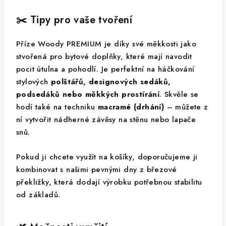
✂️ Tipy pro vaše tvoření
Příze Woody PREMIUM je díky své měkkosti jako
stvořená pro bytové doplňky, které mají navodit
pocit útulna a pohodlí. Je perfektní na háčkování
stylových
polštářů, designových sedáků,
podsedáků nebo měkkých prostírání
. Skvěle se
hodí také na techniku
macramé (drhání)
– můžete z
ní vytvořit nádherné závěsy na stěnu nebo lapače
snů.
Pokud ji chcete využít na košíky, doporučujeme ji
kombinovat s našimi pevnými dny z březové
překližky, která dodají výrobku potřebnou stabilitu
od základů.