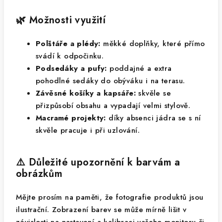
🌿 Možnosti využití
Polštáře a plédy:
měkké doplňky, které přímo
svádí k odpočinku.
Podsedáky a pufy:
poddajné a extra
pohodlné sedáky do obýváku i na terasu.
Závěsné košíky a kapsáře:
skvěle se
přizpůsobí obsahu a vypadají velmi stylově.
Macramé projekty:
díky absenci jádra se s ní
skvěle pracuje i při uzlování.
⚠️ Důležité upozornění k barvám a
obrázkům
Mějte prosím na paměti, že fotografie produktů jsou
ilustrační. Zobrazení barev se může mírně lišit v