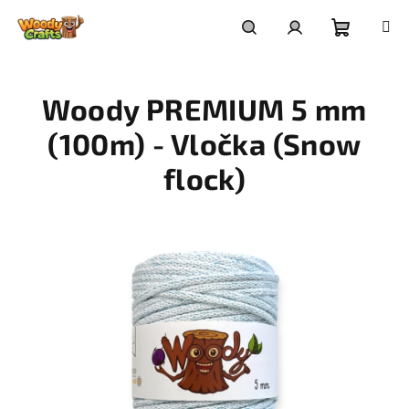
Přejít
na
Nákupní
Hledat
Přihlášení
obsah
Woody PREMIUM 5 mm
košík
(100m) - Vločka (Snow
flock)