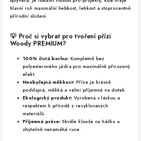
splývavá. Je ideální volbou pro projekty, kde hraje
hlavní roli maximální hebkost, lehkost a stoprocentně
přírodní složení.
💡 Proč si vybrat pro tvoření přízi
Woody PREMIUM?
100% čistá bavlna:
Kompletně bez
polyesterového jádra pro maximálně přirozený
efekt.
Neobyčejná měkkost:
Příze je krásně
poddajná, měkká a velmi příjemná na dotek.
Ekologický produkt:
Vyrobena s láskou a
respektem k přírodě z recyklovaných
materiálů.
Příjemná práce:
Skvěle klouže na háčku a
zbytečně nenamáhá ruce.