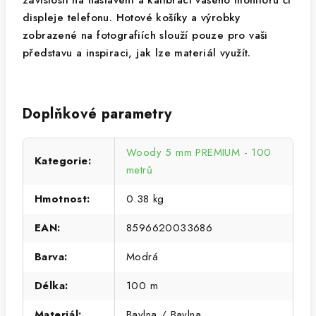
závislosti na nastavení a kalibraci vašeho monitoru či
displeje telefonu. Hotové košíky a výrobky
zobrazené na fotografiích slouží pouze pro vaši
představu a inspiraci, jak lze materiál využít.
Doplňkové parametry
Woody 5 mm PREMIUM - 100
Kategorie
:
metrů
Hmotnost
:
0.38 kg
EAN
:
8596620033686
Barva
:
Modrá
Délka
:
100 m
Materiál
:
Bavlna / Bavlna