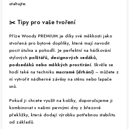
utahujte.
✂️ Tipy pro vaše tvoření
Příze Woody PREMIUM je díky své měkkosti jako
stvořená pro bytové doplňky, které mají navodit
pocit útulna a pohodlí. Je perfektní na háčkování
stylových
polštářů, designových sedáků,
podsedáků nebo měkkých prostírání
. Skvěle se
hodí také na techniku
macramé (drhání)
– můžete z
ní vytvořit nádherné závěsy na stěnu nebo lapače
snů.
Pokud ji chcete využít na košíky, doporučujeme ji
kombinovat s našimi pevnými dny z březové
překližky, která dodají výrobku potřebnou stabilitu
od základů.