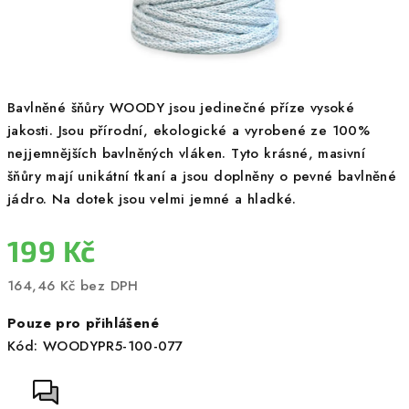
Bavlněné šňůry WOODY jsou jedinečné příze vysoké
jakosti. Jsou přírodní, ekologické a vyrobené ze 100%
nejjemnějších bavlněných vláken. Tyto krásné, masivní
šňůry mají unikátní tkaní a jsou doplněny o pevné bavlněné
jádro. Na dotek jsou velmi jemné a hladké.
199 Kč
164,46 Kč bez DPH
Měrná
Pouze pro přihlášené
cena:
Kód:
WOODYPR5-100-077