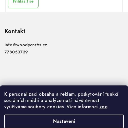
Přihlásit se
Z
á
p
Kontakt
a
info
@
woodycrafts.cz
t
778050739
í
Informace
K personalizaci obsahu a reklam, poskytování funkcí
sociálních médií a analýze naší návštěvnosti
VOP
využíváme soubory cookies. Více informací
zde
.
GDPR
Nastavení