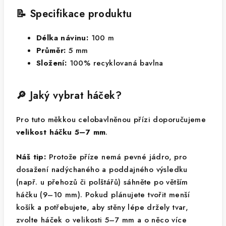
📝 Specifikace produktu
Délka návinu:
100 m
Průměr:
5 mm
Složení:
100% recyklovaná bavlna
🔎 Jaký vybrat háček?
Pro tuto měkkou celobavlněnou přízi doporučujeme
velikost háčku 5–7 mm
.
Náš tip:
Protože příze nemá pevné jádro, pro
dosažení nadýchaného a poddajného výsledku
(např. u přehozů či polštářů) sáhněte po větším
háčku (9–10 mm). Pokud plánujete tvořit menší
košík a potřebujete, aby stěny lépe držely tvar,
zvolte háček o velikosti 5–7 mm a o něco více