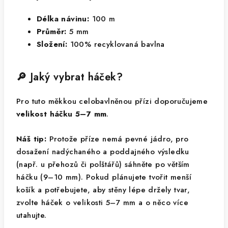
Délka návinu:
100 m
Průměr:
5 mm
Složení:
100% recyklovaná bavlna
🔎 Jaký vybrat háček?
Pro tuto měkkou celobavlněnou přízi doporučujeme
velikost háčku 5–7 mm
.
Náš tip:
Protože příze nemá pevné jádro, pro
dosažení nadýchaného a poddajného výsledku
(např. u přehozů či polštářů) sáhněte po větším
háčku (9–10 mm). Pokud plánujete tvořit menší
košík a potřebujete, aby stěny lépe držely tvar,
zvolte háček o velikosti 5–7 mm a o něco více
utahujte.