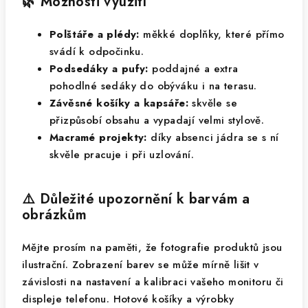
🌿 Možnosti využití
Polštáře a plédy:
měkké doplňky, které přímo
svádí k odpočinku.
Podsedáky a pufy:
poddajné a extra
pohodlné sedáky do obýváku i na terasu.
Závěsné košíky a kapsáře:
skvěle se
přizpůsobí obsahu a vypadají velmi stylově.
Macramé projekty:
díky absenci jádra se s ní
skvěle pracuje i při uzlování.
⚠️ Důležité upozornění k barvám a
obrázkům
Mějte prosím na paměti, že fotografie produktů jsou
ilustrační. Zobrazení barev se může mírně lišit v
závislosti na nastavení a kalibraci vašeho monitoru či
displeje telefonu. Hotové košíky a výrobky