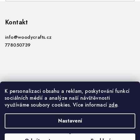
Z
á
p
Kontakt
a
info
@
woodycrafts.cz
t
778050739
í
Informace
K personalizaci obsahu a reklam, poskytování funkcí
sociálních médií a analýze naší návštěvnosti
VOP
využíváme soubory cookies. Více informací
zde
.
GDPR
Nastavení
Copyright 2026
Woody Crafts B2B
. Všechna práva
vyhrazena.
Upravit nastavení cookies