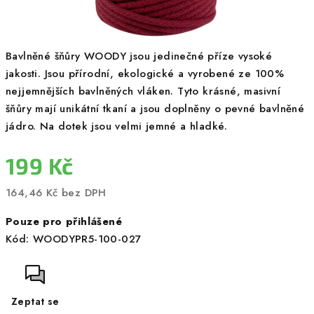
Bavlněné šňůry WOODY jsou jedinečné příze vysoké
jakosti. Jsou přírodní, ekologické a vyrobené ze 100%
nejjemnějších bavlněných vláken. Tyto krásné, masivní
šňůry mají unikátní tkaní a jsou doplněny o pevné bavlněné
jádro. Na dotek jsou velmi jemné a hladké.
199 Kč
164,46 Kč bez DPH
Měrná
Pouze pro přihlášené
cena:
Kód:
WOODYPR5-100-027
Zeptat se