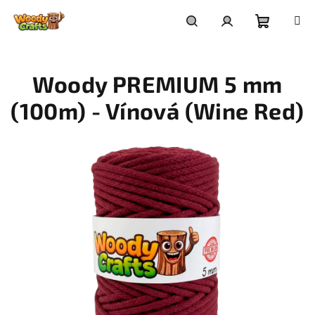
Přejít
na
Nákupní
Hledat
Přihlášení
obsah
Woody PREMIUM 5 mm
košík
(100m) - Vínová (Wine Red)