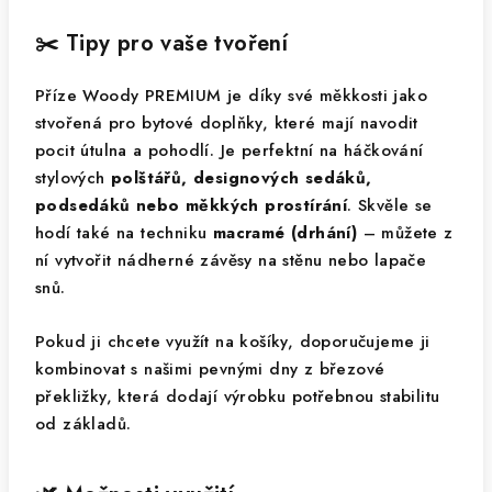
✂️ Tipy pro vaše tvoření
Příze Woody PREMIUM je díky své měkkosti jako
stvořená pro bytové doplňky, které mají navodit
pocit útulna a pohodlí. Je perfektní na háčkování
stylových
polštářů, designových sedáků,
podsedáků nebo měkkých prostírání
. Skvěle se
hodí také na techniku
macramé (drhání)
– můžete z
ní vytvořit nádherné závěsy na stěnu nebo lapače
snů.
Pokud ji chcete využít na košíky, doporučujeme ji
kombinovat s našimi pevnými dny z březové
překližky, která dodají výrobku potřebnou stabilitu
od základů.