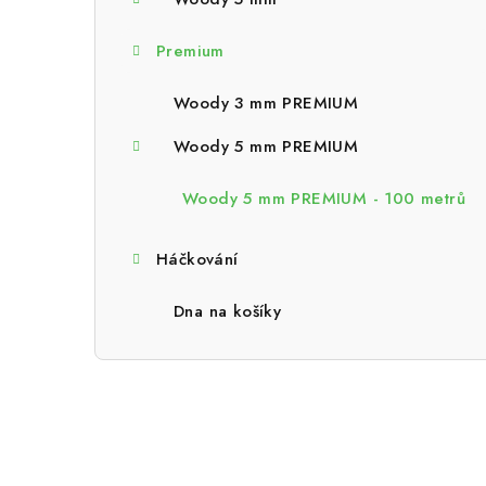
a
n
Premium
n
Woody 3 mm PREMIUM
í
Woody 5 mm PREMIUM
p
Woody 5 mm PREMIUM - 100 metrů
a
n
Háčkování
e
Dna na košíky
l