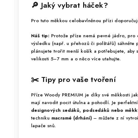
🔎 Jaký vybrat háček?
Pro tuto měkkou celobavlněnou přízi doporuč
Náš tip:
Protože příze nemá pevné jádro, pro
výsledku (např. u přehozů či polštářů) sáhnět
plánujete tvořit menší košík a potřebujete, aby 
velikosti 5–7 mm a o něco více utahujte.
✂️ Tipy pro vaše tvoření
Příze Woody PREMIUM je díky své měkkosti jak
mají navodit pocit útulna a pohodlí. Je perfekt
designových sedáků, podsedáků nebo měkký
techniku
macramé (drhání)
– můžete z ní vytvo
lapače snů.