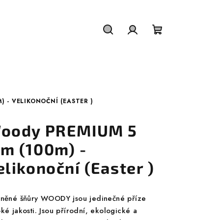
Hledat
Přihlášení
Nákupní
košík
 - VELIKONOČNÍ (EASTER )
oody PREMIUM 5
m (100m) -
elikonoční (Easter )
lněné šňůry WOODY jsou jedinečné příze
ké jakosti. Jsou přírodní, ekologické a