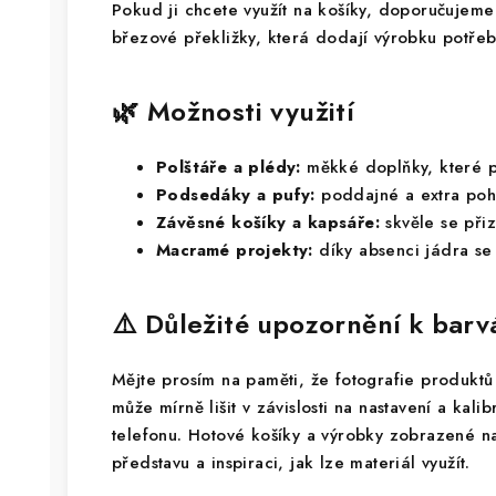
Pokud ji chcete využít na košíky, doporučujeme
březové překližky, která dodají výrobku potřeb
🌿 Možnosti využití
Polštáře a plédy:
měkké doplňky, které p
Podsedáky a pufy:
poddajné a extra poh
Závěsné košíky a kapsáře:
skvěle se přiz
Macramé projekty:
díky absenci jádra se s
⚠️ Důležité upozornění k bar
Mějte prosím na paměti, že fotografie produktů 
může mírně lišit v závislosti na nastavení a kali
telefonu. Hotové košíky a výrobky zobrazené na
představu a inspiraci, jak lze materiál využít.