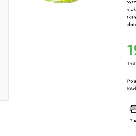
vyr
vlák
tka
dot
1
164
Měr
cen
Pou
Kód
Ti