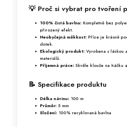
💡 Proč si vybrat pro tvořen
100% čistá bavlna:
Kompletně bez polyes
přirozený efekt.
Neobyčejná měkkost:
Příze je krásně po
dotek.
Ekologický produkt:
Vyrobena s láskou a
materiálů.
Příjemná práce:
Skvěle klouže na háčku 
📝 Specifikace produktu
Délka návinu:
100 m
Průměr:
5 mm
Složení:
100% recyklovaná bavlna