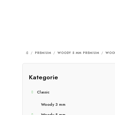
Přejít
na
obsah
/
PREMIUM
/
WOODY 5 MM PREMIUM
/
WOOD
DOMŮ
P
o
Kategorie
Přeskočit
kategorie
s
Classic
t
r
Woody 3 mm
Woody 5 mm