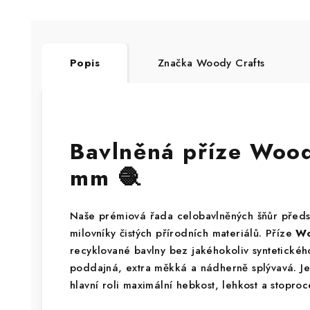
Popis
Značka
Woody Crafts
Bavlněná příze Woo
mm 🧶
Naše prémiová řada celobavlněných šňůr předs
milovníky čistých přírodních materiálů. Příze
Wo
recyklované bavlny bez jakéhokoliv syntetického
poddajná, extra měkká a nádherně splývavá. Je 
hlavní roli maximální hebkost, lehkost a stoproc