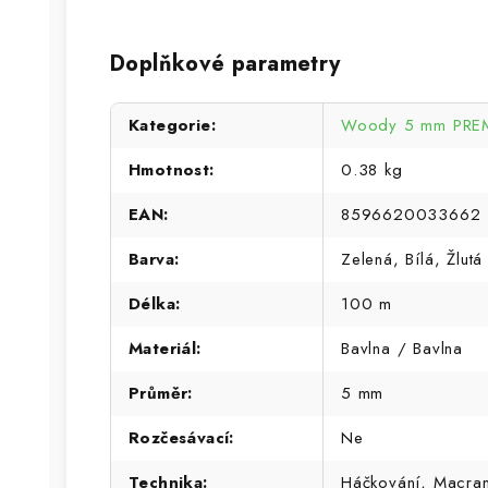
Doplňkové parametry
Kategorie
:
Woody 5 mm PREM
Hmotnost
:
0.38 kg
EAN
:
8596620033662
Barva
:
Zelená, Bílá, Žlutá
Délka
:
100 m
Materiál
:
Bavlna / Bavlna
Průměr
:
5 mm
Rozčesávací
:
Ne
Technika
:
Háčkování, Macra