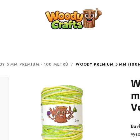
Y 5 MM PREMIUM - 100 METRŮ
/
WOODY PREMIUM 5 MM (100M)
W
m
V
Bav
vyso