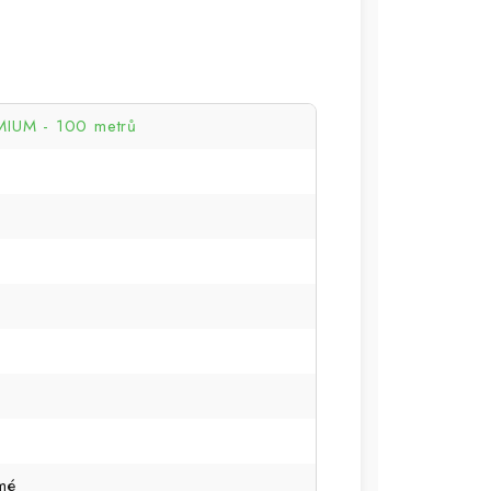
IUM - 100 metrů
mé