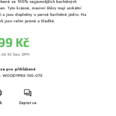
obené ze 100% nejjemnějších bavlněných
en. Tyto krásné, masivní šňůry mají unikátní
ní a jsou doplněny o pevné bavlněné jádro. Na
ek jsou velmi jemné a hladké.
99 Kč
,46 Kč bez DPH
ná
a:
ze pro přihlášené
:
WOODYPR5-100-075
sk
Zeptat se