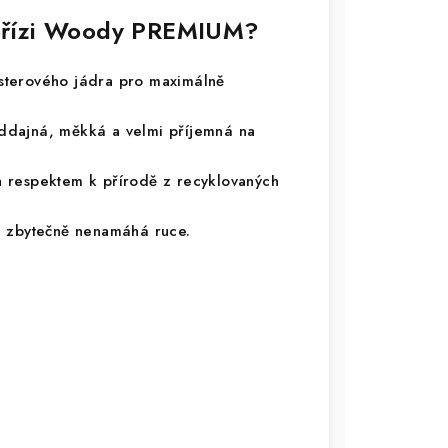
í přízi Woody PREMIUM?
terového jádra pro maximálně
ddajná, měkká a velmi příjemná na
 respektem k přírodě z recyklovaných
a zbytečně nenamáhá ruce.