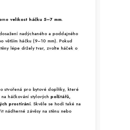
ujeme
velikost háčku 5–7 mm
.
 dosažení nadýchaného a poddajného
e po větším háčku (9–10 mm). Pokud
stěny lépe držely tvar, zvolte háček o
o stvořená pro bytové doplňky, které
ní na háčkování stylových
polštářů,
ch prostírání
. Skvěle se hodí také na
řit nádherné závěsy na stěnu nebo