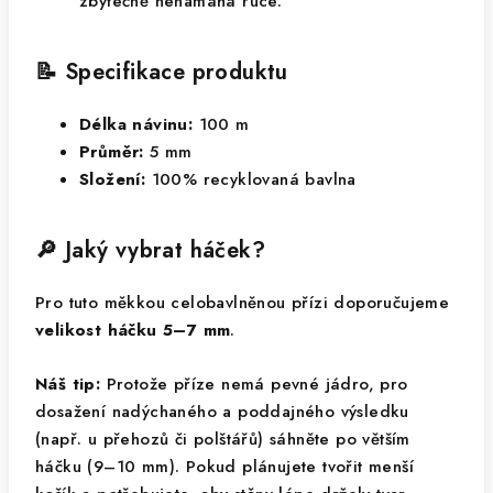
zbytečně nenamáhá ruce.
📝 Specifikace produktu
Délka návinu:
100 m
Průměr:
5 mm
Složení:
100% recyklovaná bavlna
🔎 Jaký vybrat háček?
Pro tuto měkkou celobavlněnou přízi doporučujeme
velikost háčku 5–7 mm
.
Náš tip:
Protože příze nemá pevné jádro, pro
dosažení nadýchaného a poddajného výsledku
(např. u přehozů či polštářů) sáhněte po větším
háčku (9–10 mm). Pokud plánujete tvořit menší