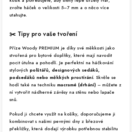
košík a potřebujete, aby stěny lépe držely tvar,
zvolte háček o velikosti 5–7 mm a o něco více
utahujte.
✂️ Tipy pro vaše tvoření
Příze Woody PREMIUM je díky své měkkosti jako
stvořená pro bytové doplňky, které mají navodit
pocit útulna a pohodlí. Je perfektní na háčkování
stylových
polštářů, designových sedáků,
podsedáků nebo měkkých prostírání
. Skvěle se
hodí také na techniku
macramé (drhání)
– můžete z
ní vytvořit nádherné závěsy na stěnu nebo lapače
snů.
Pokud ji chcete využít na košíky, doporučujeme ji
kombinovat s našimi pevnými dny z březové
překližky, která dodají výrobku potřebnou stabilitu