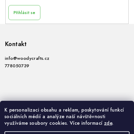
Přihlásit se
Z
á
p
Kontakt
a
info
@
woodycrafts.cz
t
778050739
í
Informace
K personalizaci obsahu a reklam, poskytování funkcí
sociálních médií a analýze naší návštěvnosti
VOP
využíváme soubory cookies. Více informací
zde
.
GDPR