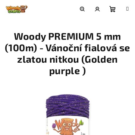
Přejít
na
Nákupní
Hledat
Přihlášení
obsah
Woody PREMIUM 5 mm
košík
(100m) - Vánoční fialová se
zlatou nitkou (Golden
purple )