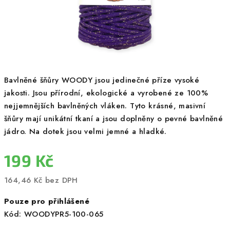
Bavlněné šňůry WOODY jsou jedinečné příze vysoké
jakosti. Jsou přírodní, ekologické a vyrobené ze 100%
nejjemnějších bavlněných vláken. Tyto krásné, masivní
šňůry mají unikátní tkaní a jsou doplněny o pevné bavlněné
jádro. Na dotek jsou velmi jemné a hladké.
199 Kč
164,46 Kč bez DPH
Měrná
Pouze pro přihlášené
cena:
Kód:
WOODYPR5-100-065