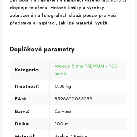
závislosti na nastavení a kalibraci vašeho monitoru či
displeje telefonu. Hotové košíky a výrobky
zobrazené na fotografiích slouží pouze pro vaši
představu a inspiraci, jak lze materiál využít.
Doplňkové parametry
Woody 5 mm PREMIUM - 100
Kategorie
:
metrů
Hmotnost
:
0.38 kg
EAN
:
8596620033259
Barva
:
Červená
Délka
:
100 m
Materiál
:
Bavlna / Bavlna