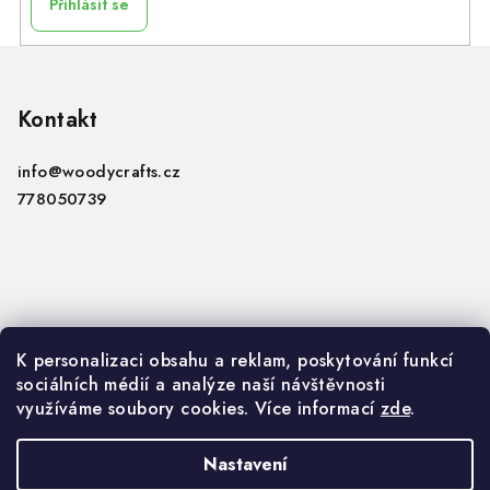
Přihlásit se
Z
á
p
Kontakt
a
info
@
woodycrafts.cz
t
778050739
í
Informace
K personalizaci obsahu a reklam, poskytování funkcí
sociálních médií a analýze naší návštěvnosti
VOP
využíváme soubory cookies. Více informací
zde
.
GDPR
Nastavení