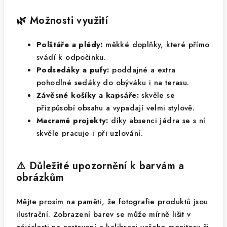
🌿 Možnosti využití
Polštáře a plédy:
měkké doplňky, které přímo
svádí k odpočinku.
Podsedáky a pufy:
poddajné a extra
pohodlné sedáky do obýváku i na terasu.
Závěsné košíky a kapsáře:
skvěle se
přizpůsobí obsahu a vypadají velmi stylově.
Macramé projekty:
díky absenci jádra se s ní
skvěle pracuje i při uzlování.
⚠️ Důležité upozornění k barvám a
obrázkům
Mějte prosím na paměti, že fotografie produktů jsou
ilustrační. Zobrazení barev se může mírně lišit v