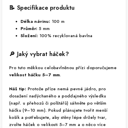
📝 Specifikace produktu
Délka návinu:
100 m
Průměr:
5 mm
Složení:
100% recyklovaná bavlna
🔎 Jaký vybrat háček?
Pro tuto měkkou celobavlněnou přízi doporučujeme
velikost háčku 5–7 mm
.
Náš tip:
Protože příze nemá pevné jádro, pro
dosažení nadýchaného a poddajného výsledku
(např. u přehozů či polštářů) sáhněte po větším
háčku (9–10 mm). Pokud plánujete tvořit menší
košík a potřebujete, aby stěny lépe držely tvar,
zvolte háček o velikosti 5–7 mm a o něco více