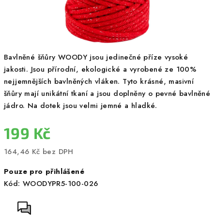
Bavlněné šňůry WOODY jsou jedinečné příze vysoké
jakosti. Jsou přírodní, ekologické a vyrobené ze 100%
nejjemnějších bavlněných vláken. Tyto krásné, masivní
šňůry mají unikátní tkaní a jsou doplněny o pevné bavlněné
jádro. Na dotek jsou velmi jemné a hladké.
199 Kč
164,46 Kč bez DPH
Měrná
Pouze pro přihlášené
cena:
Kód:
WOODYPR5-100-026