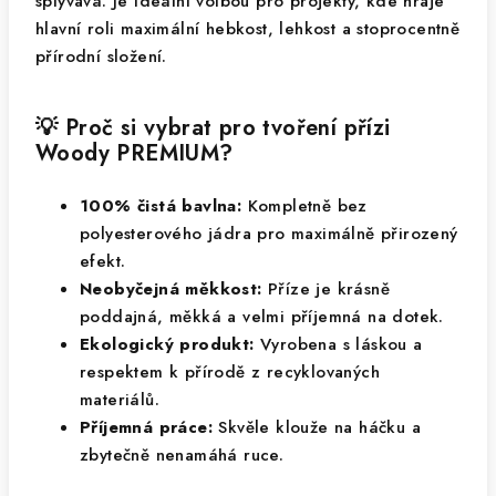
splývavá. Je ideální volbou pro projekty, kde hraje
hlavní roli maximální hebkost, lehkost a stoprocentně
přírodní složení.
💡 Proč si vybrat pro tvoření přízi
Woody PREMIUM?
100% čistá bavlna:
Kompletně bez
polyesterového jádra pro maximálně přirozený
efekt.
Neobyčejná měkkost:
Příze je krásně
poddajná, měkká a velmi příjemná na dotek.
Ekologický produkt:
Vyrobena s láskou a
respektem k přírodě z recyklovaných
materiálů.
Příjemná práce:
Skvěle klouže na háčku a
zbytečně nenamáhá ruce.