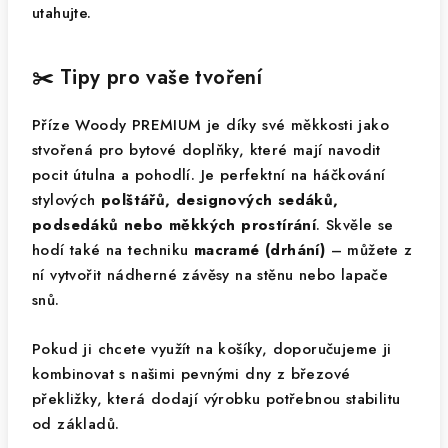
utahujte.
✂️ Tipy pro vaše tvoření
Příze Woody PREMIUM je díky své měkkosti jako
stvořená pro bytové doplňky, které mají navodit
pocit útulna a pohodlí. Je perfektní na háčkování
stylových
polštářů, designových sedáků,
podsedáků nebo měkkých prostírání
. Skvěle se
hodí také na techniku
macramé (drhání)
– můžete z
ní vytvořit nádherné závěsy na stěnu nebo lapače
snů.
Pokud ji chcete využít na košíky, doporučujeme ji
kombinovat s našimi pevnými dny z březové
překližky, která dodají výrobku potřebnou stabilitu
od základů.