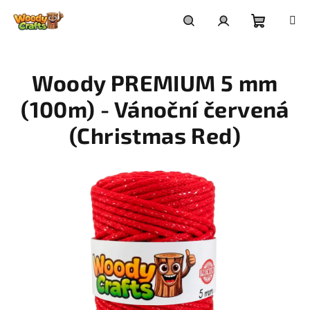
Přejít
na
Nákupní
Hledat
Přihlášení
obsah
Woody PREMIUM 5 mm
košík
(100m) - Vánoční červená
(Christmas Red)