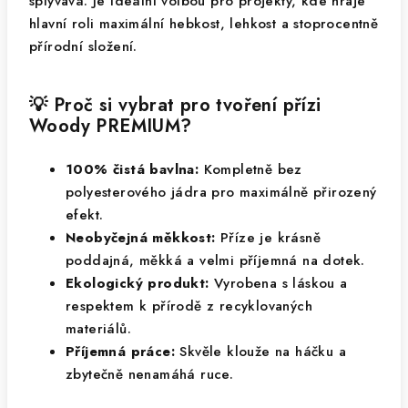
splývavá. Je ideální volbou pro projekty, kde hraje
hlavní roli maximální hebkost, lehkost a stoprocentně
přírodní složení.
💡 Proč si vybrat pro tvoření přízi
Woody PREMIUM?
100% čistá bavlna:
Kompletně bez
polyesterového jádra pro maximálně přirozený
efekt.
Neobyčejná měkkost:
Příze je krásně
poddajná, měkká a velmi příjemná na dotek.
Ekologický produkt:
Vyrobena s láskou a
respektem k přírodě z recyklovaných
materiálů.
Příjemná práce:
Skvěle klouže na háčku a
zbytečně nenamáhá ruce.