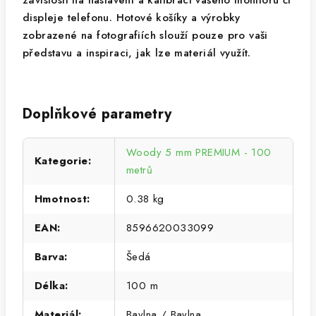
závislosti na nastavení a kalibraci vašeho monitoru či
displeje telefonu. Hotové košíky a výrobky
zobrazené na fotografiích slouží pouze pro vaši
představu a inspiraci, jak lze materiál využít.
Doplňkové parametry
Woody 5 mm PREMIUM - 100
Kategorie
:
metrů
Hmotnost
:
0.38 kg
EAN
:
8596620033099
Barva
:
Šedá
Délka
:
100 m
Materiál
:
Bavlna / Bavlna