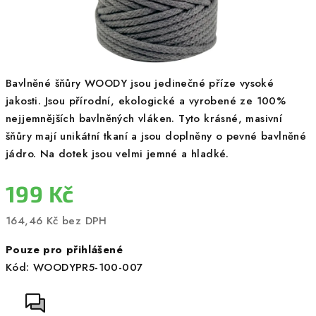
Bavlněné šňůry WOODY jsou jedinečné příze vysoké
jakosti. Jsou přírodní, ekologické a vyrobené ze 100%
nejjemnějších bavlněných vláken. Tyto krásné, masivní
šňůry mají unikátní tkaní a jsou doplněny o pevné bavlněné
jádro. Na dotek jsou velmi jemné a hladké.
199 Kč
164,46 Kč bez DPH
Měrná
Pouze pro přihlášené
cena:
Kód:
WOODYPR5-100-007