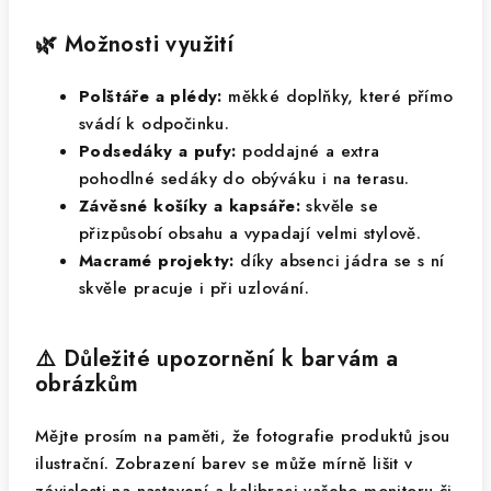
🌿 Možnosti využití
Polštáře a plédy:
měkké doplňky, které přímo
svádí k odpočinku.
Podsedáky a pufy:
poddajné a extra
pohodlné sedáky do obýváku i na terasu.
Závěsné košíky a kapsáře:
skvěle se
přizpůsobí obsahu a vypadají velmi stylově.
Macramé projekty:
díky absenci jádra se s ní
skvěle pracuje i při uzlování.
⚠️ Důležité upozornění k barvám a
obrázkům
Mějte prosím na paměti, že fotografie produktů jsou
ilustrační. Zobrazení barev se může mírně lišit v