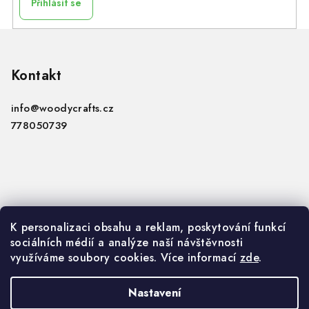
Přihlásit se
Z
á
p
Kontakt
a
info
@
woodycrafts.cz
t
778050739
í
Informace
K personalizaci obsahu a reklam, poskytování funkcí
sociálních médií a analýze naší návštěvnosti
VOP
využíváme soubory cookies. Více informací
zde
.
GDPR
Nastavení