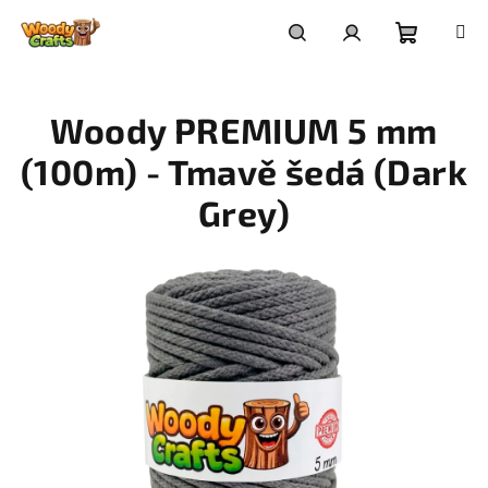
Přejít
na
Nákupní
Hledat
Přihlášení
obsah
Woody PREMIUM 5 mm
košík
(100m) - Tmavě šedá (Dark
Grey)