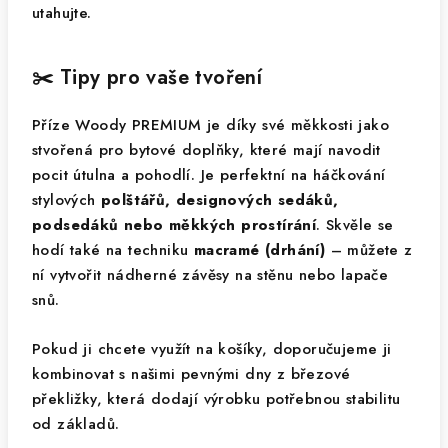
utahujte.
✂️ Tipy pro vaše tvoření
Příze Woody PREMIUM je díky své měkkosti jako
stvořená pro bytové doplňky, které mají navodit
pocit útulna a pohodlí. Je perfektní na háčkování
stylových
polštářů, designových sedáků,
podsedáků nebo měkkých prostírání
. Skvěle se
hodí také na techniku
macramé (drhání)
– můžete z
ní vytvořit nádherné závěsy na stěnu nebo lapače
snů.
Pokud ji chcete využít na košíky, doporučujeme ji
kombinovat s našimi pevnými dny z březové
překližky, která dodají výrobku potřebnou stabilitu
od základů.