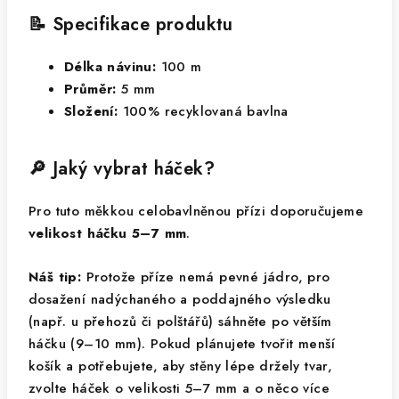
📝 Specifikace produktu
Délka návinu:
100 m
Průměr:
5 mm
Složení:
100% recyklovaná bavlna
🔎 Jaký vybrat háček?
Pro tuto měkkou celobavlněnou přízi doporučujeme
velikost háčku 5–7 mm
.
Náš tip:
Protože příze nemá pevné jádro, pro
dosažení nadýchaného a poddajného výsledku
(např. u přehozů či polštářů) sáhněte po větším
háčku (9–10 mm). Pokud plánujete tvořit menší
košík a potřebujete, aby stěny lépe držely tvar,
zvolte háček o velikosti 5–7 mm a o něco více