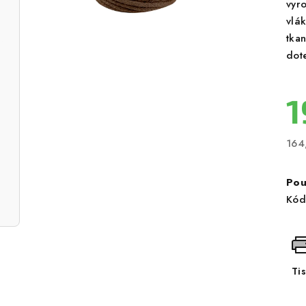
vyr
vlák
tka
dot
1
164
Měr
cen
Pou
Kód
Ti