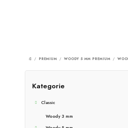
Přejít
na
obsah
/
PREMIUM
/
WOODY 5 MM PREMIUM
/
WOOD
DOMŮ
P
o
Kategorie
Přeskočit
kategorie
s
Classic
t
r
Woody 3 mm
Woody 5 mm