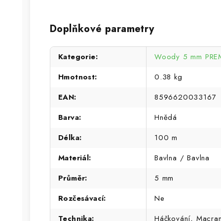
Doplňkové parametry
Kategorie
:
Woody 5 mm PREM
Hmotnost
:
0.38 kg
EAN
:
8596620033167
Barva
:
Hnědá
Délka
:
100 m
Materiál
:
Bavlna / Bavlna
Průměr
:
5 mm
Rozčesávací
:
Ne
Technika
:
Háčkování, Macra