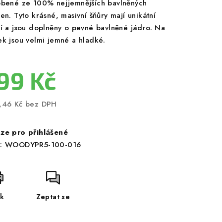
obené ze 100% nejjemnějších bavlněných
en. Tyto krásné, masivní šňůry mají unikátní
ní a jsou doplněny o pevné bavlněné jádro. Na
ek jsou velmi jemné a hladké.
99 Kč
,46 Kč bez DPH
ná
a:
ze pro přihlášené
:
WOODYPR5-100-016
sk
Zeptat se