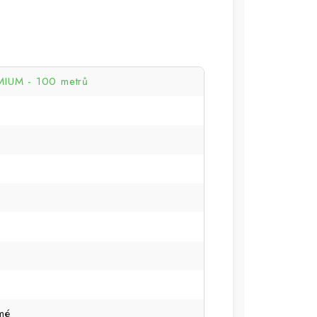
IUM - 100 metrů
mé