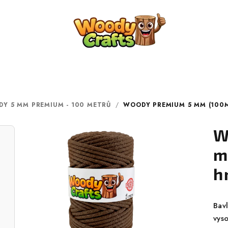
Y 5 MM PREMIUM - 100 METRŮ
/
WOODY PREMIUM 5 MM (100M
W
m
h
Bav
vyso