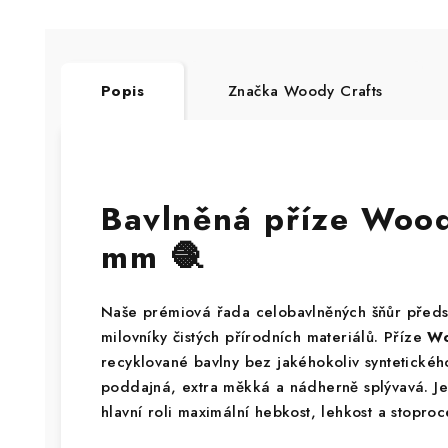
Popis
Značka
Woody Crafts
Bavlněná příze Woo
mm 🧶
Naše prémiová řada celobavlněných šňůr předs
milovníky čistých přírodních materiálů. Příze
Wo
recyklované bavlny bez jakéhokoliv syntetického
poddajná, extra měkká a nádherně splývavá. Je 
hlavní roli maximální hebkost, lehkost a stoproc