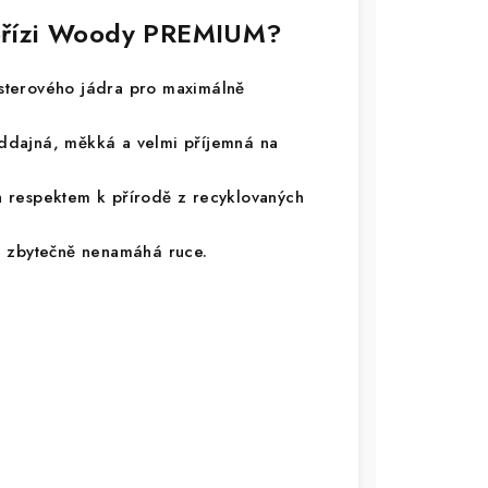
í přízi Woody PREMIUM?
terového jádra pro maximálně
ddajná, měkká a velmi příjemná na
 respektem k přírodě z recyklovaných
a zbytečně nenamáhá ruce.