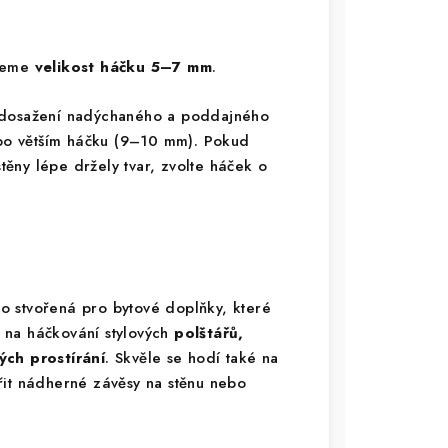
ujeme
velikost háčku 5–7 mm
.
 dosažení nadýchaného a poddajného
e po větším háčku (9–10 mm). Pokud
stěny lépe držely tvar, zvolte háček o
o stvořená pro bytové doplňky, které
ní na háčkování stylových
polštářů,
ch prostírání
. Skvěle se hodí také na
řit nádherné závěsy na stěnu nebo