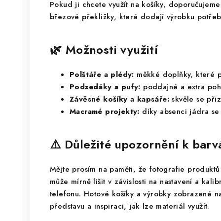
Pokud ji chcete využít na košíky, doporučujeme
březové překližky, která dodají výrobku potřeb
🌿 Možnosti využití
Polštáře a plédy:
měkké doplňky, které p
Podsedáky a pufy:
poddajné a extra poh
Závěsné košíky a kapsáře:
skvěle se přiz
Macramé projekty:
díky absenci jádra se s
⚠️ Důležité upozornění k bar
Mějte prosím na paměti, že fotografie produktů 
může mírně lišit v závislosti na nastavení a kali
telefonu. Hotové košíky a výrobky zobrazené na
představu a inspiraci, jak lze materiál využít.