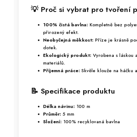
💡 Proč si vybrat pro tvořen
100% čistá bavlna:
Kompletně bez polyes
přirozený efekt.
Neobyčejná měkkost:
Příze je krásně po
dotek.
Ekologický produkt:
Vyrobena s láskou a
materiálů.
Příjemná práce:
Skvěle klouže na háčku 
📝 Specifikace produktu
Délka návinu:
100 m
Průměr:
5 mm
Složení:
100% recyklovaná bavlna