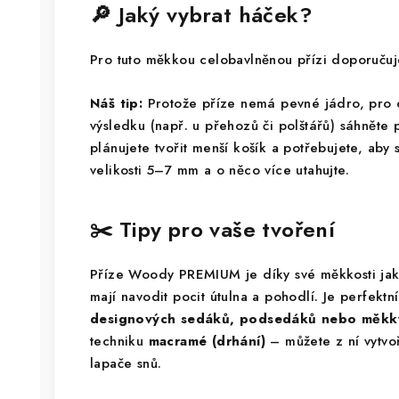
🔎 Jaký vybrat háček?
Pro tuto měkkou celobavlněnou přízi doporuč
Náš tip:
Protože příze nemá pevné jádro, pro
výsledku (např. u přehozů či polštářů) sáhnět
plánujete tvořit menší košík a potřebujete, aby 
velikosti 5–7 mm a o něco více utahujte.
✂️ Tipy pro vaše tvoření
Příze Woody PREMIUM je díky své měkkosti jak
mají navodit pocit útulna a pohodlí. Je perfekt
designových sedáků, podsedáků nebo měkký
techniku
macramé (drhání)
– můžete z ní vytvo
lapače snů.