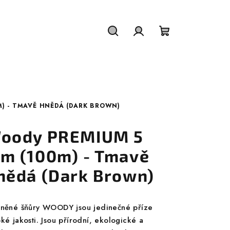
Hledat
Přihlášení
Nákupní
košík
) - TMAVĚ HNĚDÁ (DARK BROWN)
oody PREMIUM 5
m (100m) - Tmavě
nědá (Dark Brown)
lněné šňůry WOODY jsou jedinečné příze
ké jakosti. Jsou přírodní, ekologické a