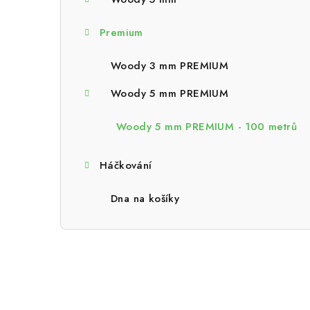
a
n
Premium
n
Woody 3 mm PREMIUM
í
Woody 5 mm PREMIUM
p
Woody 5 mm PREMIUM - 100 metrů
a
n
Háčkování
e
Dna na košíky
l