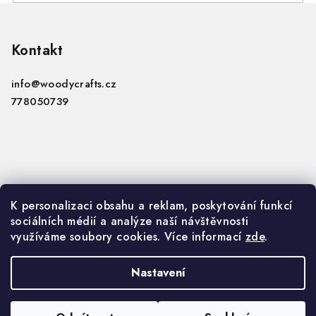
Z
á
p
Kontakt
a
info
@
woodycrafts.cz
t
778050739
í
Informace
K personalizaci obsahu a reklam, poskytování funkcí
sociálních médií a analýze naší návštěvnosti
VOP
využíváme soubory cookies. Více informací
zde
.
GDPR
Nastavení
Copyright 2026
Woody Crafts B2B
. Všechna práva
vyhrazena.
Upravit nastavení cookies