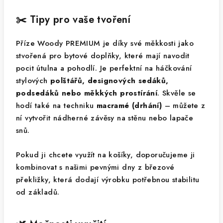
✂️ Tipy pro vaše tvoření
Příze Woody PREMIUM je díky své měkkosti jako
stvořená pro bytové doplňky, které mají navodit
pocit útulna a pohodlí. Je perfektní na háčkování
stylových
polštářů, designových sedáků,
podsedáků nebo měkkých prostírání
. Skvěle se
hodí také na techniku
macramé (drhání)
– můžete z
ní vytvořit nádherné závěsy na stěnu nebo lapače
snů.
Pokud ji chcete využít na košíky, doporučujeme ji
kombinovat s našimi pevnými dny z březové
překližky, která dodají výrobku potřebnou stabilitu
od základů.