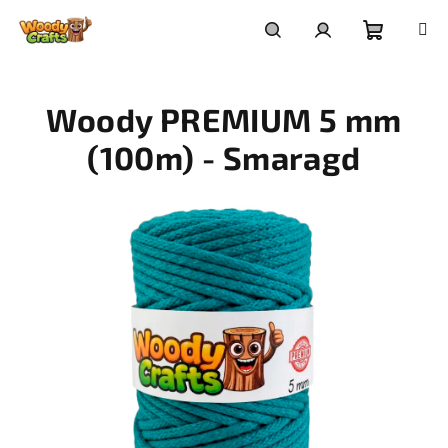
Přejít
na
Nákupní
Hledat
Přihlášení
obsah
Woody PREMIUM 5 mm
košík
(100m) - Smaragd