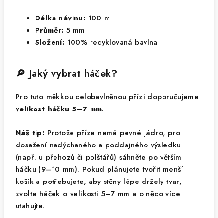
Délka návinu:
100 m
Průměr:
5 mm
Složení:
100% recyklovaná bavlna
🔎 Jaký vybrat háček?
Pro tuto měkkou celobavlněnou přízi doporučujeme
velikost háčku 5–7 mm
.
Náš tip:
Protože příze nemá pevné jádro, pro
dosažení nadýchaného a poddajného výsledku
(např. u přehozů či polštářů) sáhněte po větším
háčku (9–10 mm). Pokud plánujete tvořit menší
košík a potřebujete, aby stěny lépe držely tvar,
zvolte háček o velikosti 5–7 mm a o něco více
utahujte.