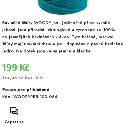
Bavlněné šňůry WOODY jsou jedinečné příze vysoké
jakosti. Jsou přírodní, ekologické a vyrobené ze 100%
nejjemnějších bavlněných vláken. Tyto krásné, masivní
šňůry mají unikátní tkaní a jsou doplněny o pevné bavlněné
jádro. Na dotek jsou velmi jemné a hladké.
199 Kč
164,46 Kč bez DPH
Měrná
Pouze pro přihlášené
cena:
Kód:
WOODYPR5-100-054
Zeptat se