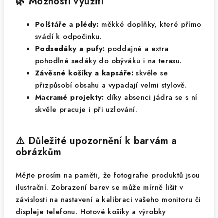
🌿 Možnosti využití
Polštáře a plédy:
měkké doplňky, které přímo
svádí k odpočinku.
Podsedáky a pufy:
poddajné a extra
pohodlné sedáky do obýváku i na terasu.
Závěsné košíky a kapsáře:
skvěle se
přizpůsobí obsahu a vypadají velmi stylově.
Macramé projekty:
díky absenci jádra se s ní
skvěle pracuje i při uzlování.
⚠️ Důležité upozornění k barvám a
obrázkům
Mějte prosím na paměti, že fotografie produktů jsou
ilustrační. Zobrazení barev se může mírně lišit v
závislosti na nastavení a kalibraci vašeho monitoru či
displeje telefonu. Hotové košíky a výrobky