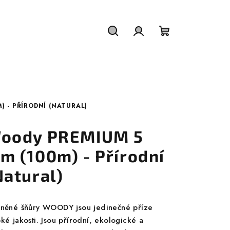
Hledat
Přihlášení
Nákupní
košík
 - PŘÍRODNÍ (NATURAL)
oody PREMIUM 5
m (100m) - Přírodní
Natural)
lněné šňůry WOODY jsou jedinečné příze
ké jakosti. Jsou přírodní, ekologické a