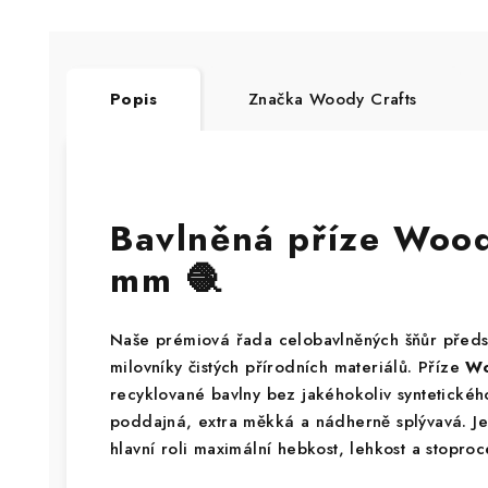
Popis
Značka
Woody Crafts
Bavlněná příze Woo
mm 🧶
Naše prémiová řada celobavlněných šňůr předs
milovníky čistých přírodních materiálů. Příze
Wo
recyklované bavlny bez jakéhokoliv syntetického
poddajná, extra měkká a nádherně splývavá. Je 
hlavní roli maximální hebkost, lehkost a stoproc