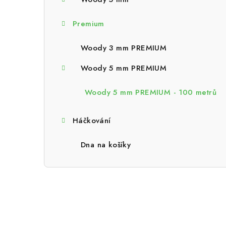
a
n
Premium
n
Woody 3 mm PREMIUM
í
Woody 5 mm PREMIUM
p
Woody 5 mm PREMIUM - 100 metrů
a
n
Háčkování
e
Dna na košíky
l