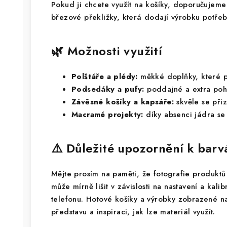
Pokud ji chcete využít na košíky, doporučujeme
březové překližky, která dodají výrobku potřeb
🌿 Možnosti využití
Polštáře a plédy:
měkké doplňky, které p
Podsedáky a pufy:
poddajné a extra poh
Závěsné košíky a kapsáře:
skvěle se přiz
Macramé projekty:
díky absenci jádra se s
⚠️ Důležité upozornění k bar
Mějte prosím na paměti, že fotografie produktů 
může mírně lišit v závislosti na nastavení a kali
telefonu. Hotové košíky a výrobky zobrazené na
představu a inspiraci, jak lze materiál využít.