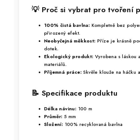
💡 Proč si vybrat pro tvořen
100% čistá bavlna:
Kompletně bez polyes
přirozený efekt.
Neobyčejná měkkost:
Příze je krásně po
dotek.
Ekologický produkt:
Vyrobena s láskou a
materiálů.
Příjemná práce:
Skvěle klouže na háčku 
📝 Specifikace produktu
Délka návinu:
100 m
Průměr:
5 mm
Složení:
100% recyklovaná bavlna