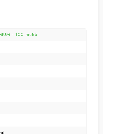
IUM - 100 metrů
mé