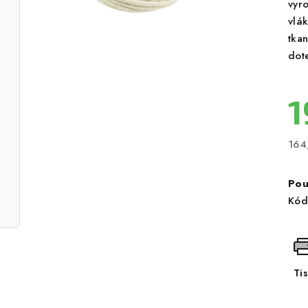
vyr
vlák
tka
dot
1
164
Měr
cen
Pou
Kód
Ti