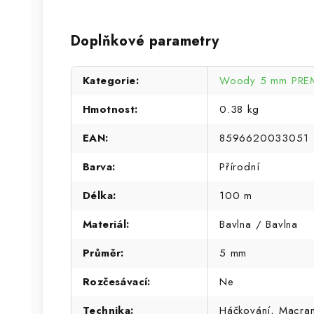
Doplňkové parametry
Kategorie
:
Woody 5 mm PREM
Hmotnost
:
0.38 kg
EAN
:
8596620033051
Barva
:
Přírodní
Délka
:
100 m
Materiál
:
Bavlna / Bavlna
Průměr
:
5 mm
Rozčesávací
:
Ne
Technika
:
Háčkování, Macra