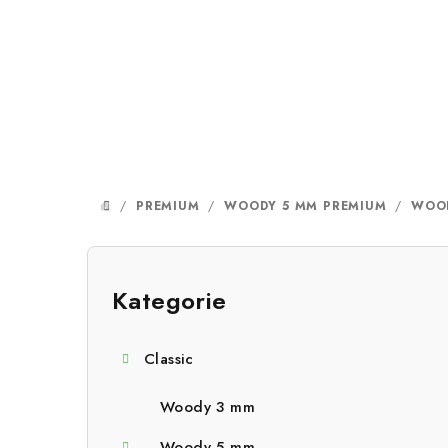
Přejít
na
obsah
/
PREMIUM
/
WOODY 5 MM PREMIUM
/
WOOD
DOMŮ
P
o
Kategorie
Přeskočit
kategorie
s
Classic
t
r
Woody 3 mm
Woody 5 mm