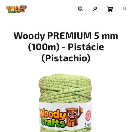
Přejít
na
Nákupní
Hledat
Přihlášení
obsah
Woody PREMIUM 5 mm
košík
(100m) - Pistácie
(Pistachio)