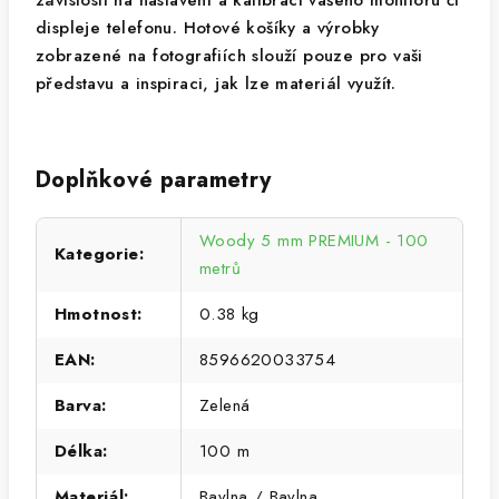
závislosti na nastavení a kalibraci vašeho monitoru či
displeje telefonu. Hotové košíky a výrobky
zobrazené na fotografiích slouží pouze pro vaši
představu a inspiraci, jak lze materiál využít.
Doplňkové parametry
Woody 5 mm PREMIUM - 100
Kategorie
:
metrů
Hmotnost
:
0.38 kg
EAN
:
8596620033754
Barva
:
Zelená
Délka
:
100 m
Materiál
:
Bavlna / Bavlna