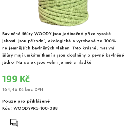
Bavlněné šňůry WOODY jsou jedinečné příze vysoké
jakosti. Jsou přírodní, ekologické a vyrobené ze 100%
nejjemnějších bavlněných vláken. Tyto krásné, masivní
šňůry mají unikátní tkaní a jsou doplněny o pevné bavlněné
jádro. Na dotek jsou velmi jemné a hladké.
199 Kč
164,46 Kč bez DPH
Měrná
Pouze pro přihlášené
cena:
Kód:
WOODYPR5-100-088