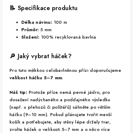
📝 Specifikace produktu
Délka návinu:
100 m
Průměr:
5 mm
Složení:
100% recyklovaná bavlna
🔎 Jaký vybrat háček?
Pro tuto měkkou celobavlněnou přízi doporučujeme
velikost háčku 5–7 mm
.
Náš tip:
Protože příze nemá pevné jádro, pro
dosažení nadýchaného a poddajného výsledku
(např. u přehozů či polštářů) sáhněte po větším
háčku (9–10 mm). Pokud plánujete tvořit menší
košík a potřebujete, aby stěny lépe držely tvar,
zvolte háček o velikosti 5–7 mm a o něco více