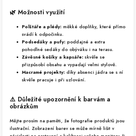
🌿 Možnosti využití
Polštáře a plédy:
měkké doplňky, které přímo
svádí k odpočinku.
Podsedáky a pufy:
poddajné a extra
pohodlné sedáky do obýváku i na terasu.
Závěsné košíky a kapsáře:
skvěle se
přizpůsobí obsahu a vypadají velmi stylově.
Macramé projekty:
díky absenci jádra se s ní
skvěle pracuje i při uzlování.
⚠️ Důležité upozornění k barvám a
obrázkům
Mějte prosím na paměti, že fotografie produktů jsou
ilustrační. Zobrazení barev se může mírně lišit v