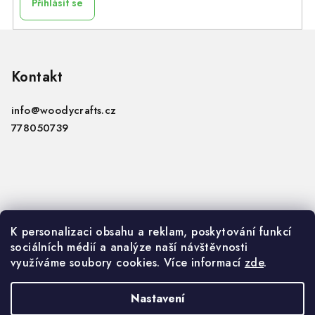
Přihlásit se
Z
á
p
Kontakt
a
info
@
woodycrafts.cz
t
778050739
í
Informace
K personalizaci obsahu a reklam, poskytování funkcí
sociálních médií a analýze naší návštěvnosti
VOP
využíváme soubory cookies. Více informací
zde
.
GDPR
Nastavení