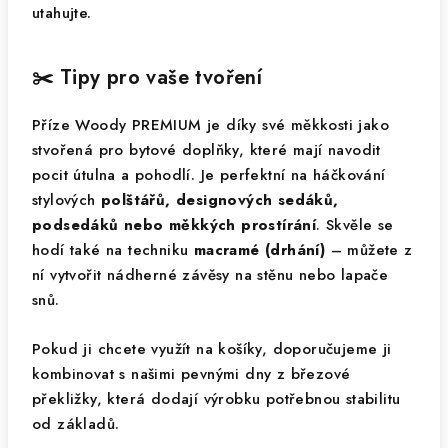
utahujte.
✂️ Tipy pro vaše tvoření
Příze Woody PREMIUM je díky své měkkosti jako
stvořená pro bytové doplňky, které mají navodit
pocit útulna a pohodlí. Je perfektní na háčkování
stylových
polštářů, designových sedáků,
podsedáků nebo měkkých prostírání
. Skvěle se
hodí také na techniku
macramé (drhání)
– můžete z
ní vytvořit nádherné závěsy na stěnu nebo lapače
snů.
Pokud ji chcete využít na košíky, doporučujeme ji
kombinovat s našimi pevnými dny z březové
překližky, která dodají výrobku potřebnou stabilitu
od základů.