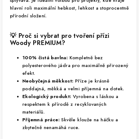
splývavá. Je ideální volbou pro projekty, kde hraje
hlavní roli maximální hebkost, lehkost a stoprocentně
přírodní složení.
💡 Proč si vybrat pro tvoření přízi
Woody PREMIUM?
100% čistá bavlna:
Kompletně bez
polyesterového jádra pro maximálně přirozený
efekt.
Neobyčejná měkkost:
Příze je krásně
poddajná, měkká a velmi příjemná na dotek.
Ekologický produkt:
Vyrobena s láskou a
respektem k přírodě z recyklovaných
materiálů.
Příjemná práce:
Skvěle klouže na háčku a
zbytečně nenamáhá ruce.