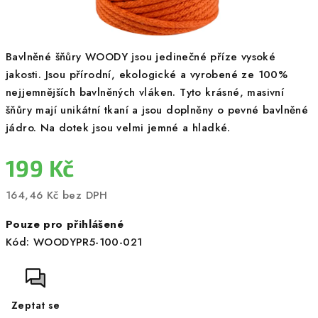
Bavlněné šňůry WOODY jsou jedinečné příze vysoké
jakosti. Jsou přírodní, ekologické a vyrobené ze 100%
nejjemnějších bavlněných vláken. Tyto krásné, masivní
šňůry mají unikátní tkaní a jsou doplněny o pevné bavlněné
jádro. Na dotek jsou velmi jemné a hladké.
199 Kč
164,46 Kč bez DPH
Měrná
Pouze pro přihlášené
cena:
Kód:
WOODYPR5-100-021
Zeptat se