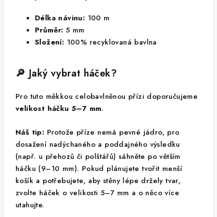
Délka návinu:
100 m
Průměr:
5 mm
Složení:
100% recyklovaná bavlna
🔎 Jaký vybrat háček?
Pro tuto měkkou celobavlněnou přízi doporučujeme
velikost háčku 5–7 mm
.
Náš tip:
Protože příze nemá pevné jádro, pro
dosažení nadýchaného a poddajného výsledku
(např. u přehozů či polštářů) sáhněte po větším
háčku (9–10 mm). Pokud plánujete tvořit menší
košík a potřebujete, aby stěny lépe držely tvar,
zvolte háček o velikosti 5–7 mm a o něco více
utahujte.