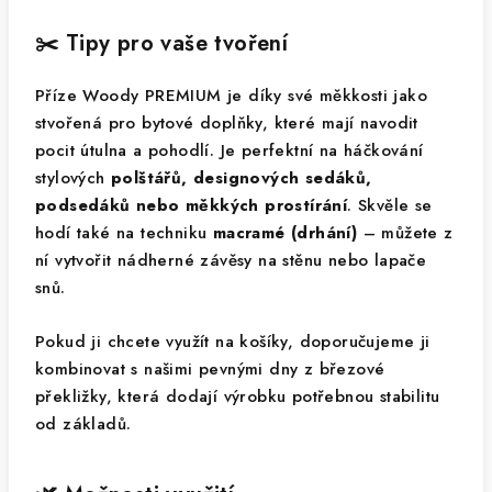
✂️ Tipy pro vaše tvoření
Příze Woody PREMIUM je díky své měkkosti jako
stvořená pro bytové doplňky, které mají navodit
pocit útulna a pohodlí. Je perfektní na háčkování
stylových
polštářů, designových sedáků,
podsedáků nebo měkkých prostírání
. Skvěle se
hodí také na techniku
macramé (drhání)
– můžete z
ní vytvořit nádherné závěsy na stěnu nebo lapače
snů.
Pokud ji chcete využít na košíky, doporučujeme ji
kombinovat s našimi pevnými dny z březové
překližky, která dodají výrobku potřebnou stabilitu
od základů.