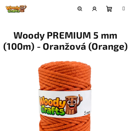
Přejít
na
Nákupní
Hledat
Přihlášení
obsah
Woody PREMIUM 5 mm
košík
(100m) - Oranžová (Orange)