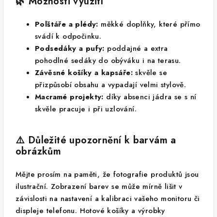
🌿 Možnosti využití
Polštáře a plédy:
měkké doplňky, které přímo
svádí k odpočinku.
Podsedáky a pufy:
poddajné a extra
pohodlné sedáky do obýváku i na terasu.
Závěsné košíky a kapsáře:
skvěle se
přizpůsobí obsahu a vypadají velmi stylově.
Macramé projekty:
díky absenci jádra se s ní
skvěle pracuje i při uzlování.
⚠️ Důležité upozornění k barvám a
obrázkům
Mějte prosím na paměti, že fotografie produktů jsou
ilustrační. Zobrazení barev se může mírně lišit v
závislosti na nastavení a kalibraci vašeho monitoru či
displeje telefonu. Hotové košíky a výrobky