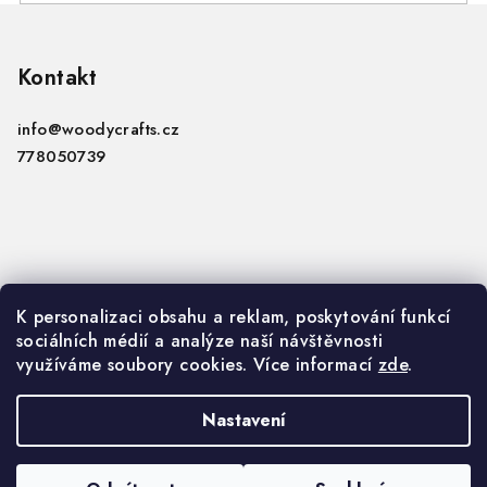
Z
á
p
Kontakt
a
info
@
woodycrafts.cz
t
778050739
í
Informace
K personalizaci obsahu a reklam, poskytování funkcí
sociálních médií a analýze naší návštěvnosti
VOP
využíváme soubory cookies. Více informací
zde
.
GDPR
Nastavení
Copyright 2026
Woody Crafts B2B
. Všechna práva
vyhrazena.
Upravit nastavení cookies