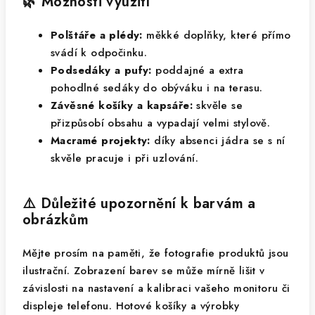
🌿 Možnosti využití
Polštáře a plédy:
měkké doplňky, které přímo
svádí k odpočinku.
Podsedáky a pufy:
poddajné a extra
pohodlné sedáky do obýváku i na terasu.
Závěsné košíky a kapsáře:
skvěle se
přizpůsobí obsahu a vypadají velmi stylově.
Macramé projekty:
díky absenci jádra se s ní
skvěle pracuje i při uzlování.
⚠️ Důležité upozornění k barvám a
obrázkům
Mějte prosím na paměti, že fotografie produktů jsou
ilustrační. Zobrazení barev se může mírně lišit v
závislosti na nastavení a kalibraci vašeho monitoru či
displeje telefonu. Hotové košíky a výrobky