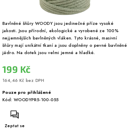
Bavlněné šňůry WOODY jsou jedinečné příze vysoké
jakosti. Jsou přírodní, ekologické a vyrobené ze 100%
nejjemnějších bavlněných vláken. Tyto krásné, masivní
šňůry mají unikátní tkaní a jsou doplněny o pevné bavlněné
jádro. Na dotek jsou velmi jemné a hladké.
199 Kč
164,46 Kč bez DPH
Měrná
Pouze pro přihlášené
cena:
Kód:
WOODYPR5-100-055
Zeptat se