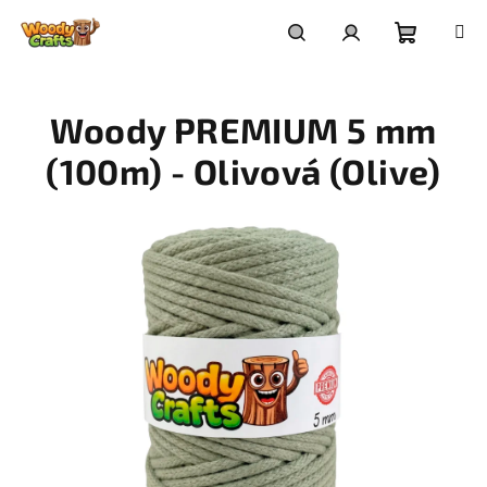
Přejít
na
Nákupní
Hledat
Přihlášení
obsah
Woody PREMIUM 5 mm
košík
(100m) - Olivová (Olive)