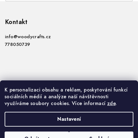
Z
á
p
Kontakt
a
info
@
woodycrafts.cz
t
778050739
í
Informace
K personalizaci obsahu a reklam, poskytování funkcí
sociálních médií a analýze naší návštěvnosti
VOP
využíváme soubory cookies. Více informací
zde
.
GDPR
Nastavení
Copyright 2026
Woody Crafts B2B
. Všechna práva
vyhrazena.
Upravit nastavení cookies