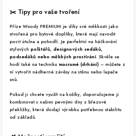
✂️ Tipy pro vaše tvoření
Příze Woody PREMIUM je díky své měkkosti jako
stvořená pro bytové doplňky, které mají navodit
pocit útulna a pohodlí. Je perfektní na háčkování
stylových
polštářů, designových sedáků,
podsedáků nebo měkkých prostírání
. Skvěle se
hodí také na techniku
macramé (drhání)
– můžete z
ní vytvořit nádherné závěsy na stěnu nebo lapače
snů.
Pokud ji chcete využít na košíky, doporučujeme ji
kombinovat s našimi pevnými dny z březové
překližky, která dodají výrobku potřebnou stabilitu
od základů.