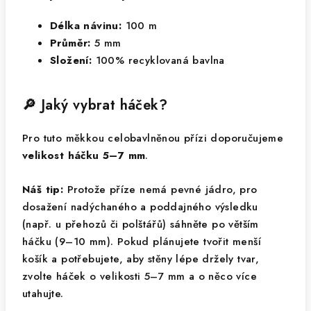
Délka návinu:
100 m
Průměr:
5 mm
Složení:
100% recyklovaná bavlna
🔎 Jaký vybrat háček?
Pro tuto měkkou celobavlněnou přízi doporučujeme
velikost háčku 5–7 mm
.
Náš tip:
Protože příze nemá pevné jádro, pro
dosažení nadýchaného a poddajného výsledku
(např. u přehozů či polštářů) sáhněte po větším
háčku (9–10 mm). Pokud plánujete tvořit menší
košík a potřebujete, aby stěny lépe držely tvar,
zvolte háček o velikosti 5–7 mm a o něco více
utahujte.