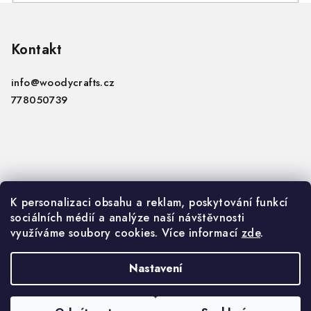
Z
á
p
Kontakt
a
info
@
woodycrafts.cz
t
778050739
í
Informace
K personalizaci obsahu a reklam, poskytování funkcí
sociálních médií a analýze naší návštěvnosti
VOP
využíváme soubory cookies. Více informací
zde
.
GDPR
Nastavení
Copyright 2026
Woody Crafts B2B
. Všechna práva
vyhrazena.
Upravit nastavení cookies