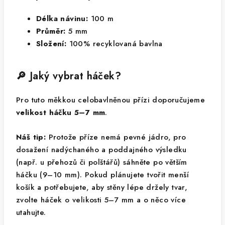
Délka návinu:
100 m
Průměr:
5 mm
Složení:
100% recyklovaná bavlna
🔎 Jaký vybrat háček?
Pro tuto měkkou celobavlněnou přízi doporučujeme
velikost háčku 5–7 mm
.
Náš tip:
Protože příze nemá pevné jádro, pro
dosažení nadýchaného a poddajného výsledku
(např. u přehozů či polštářů) sáhněte po větším
háčku (9–10 mm). Pokud plánujete tvořit menší
košík a potřebujete, aby stěny lépe držely tvar,
zvolte háček o velikosti 5–7 mm a o něco více
utahujte.