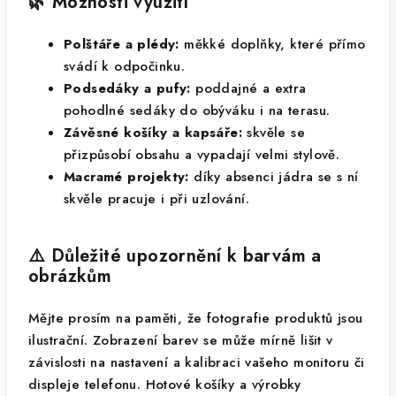
🌿 Možnosti využití
Polštáře a plédy:
měkké doplňky, které přímo
svádí k odpočinku.
Podsedáky a pufy:
poddajné a extra
pohodlné sedáky do obýváku i na terasu.
Závěsné košíky a kapsáře:
skvěle se
přizpůsobí obsahu a vypadají velmi stylově.
Macramé projekty:
díky absenci jádra se s ní
skvěle pracuje i při uzlování.
⚠️ Důležité upozornění k barvám a
obrázkům
Mějte prosím na paměti, že fotografie produktů jsou
ilustrační. Zobrazení barev se může mírně lišit v
závislosti na nastavení a kalibraci vašeho monitoru či
displeje telefonu. Hotové košíky a výrobky