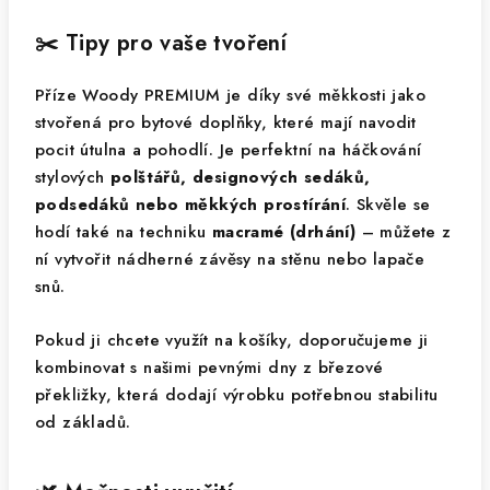
✂️ Tipy pro vaše tvoření
Příze Woody PREMIUM je díky své měkkosti jako
stvořená pro bytové doplňky, které mají navodit
pocit útulna a pohodlí. Je perfektní na háčkování
stylových
polštářů, designových sedáků,
podsedáků nebo měkkých prostírání
. Skvěle se
hodí také na techniku
macramé (drhání)
– můžete z
ní vytvořit nádherné závěsy na stěnu nebo lapače
snů.
Pokud ji chcete využít na košíky, doporučujeme ji
kombinovat s našimi pevnými dny z březové
překližky, která dodají výrobku potřebnou stabilitu
od základů.