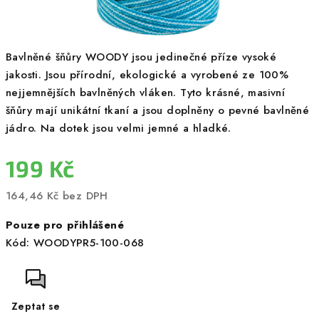
Bavlněné šňůry WOODY jsou jedinečné příze vysoké
jakosti. Jsou přírodní, ekologické a vyrobené ze 100%
nejjemnějších bavlněných vláken. Tyto krásné, masivní
šňůry mají unikátní tkaní a jsou doplněny o pevné bavlněné
jádro. Na dotek jsou velmi jemné a hladké.
199 Kč
164,46 Kč bez DPH
Měrná
Pouze pro přihlášené
cena:
Kód:
WOODYPR5-100-068
Zeptat se