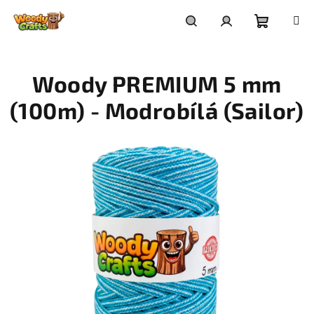
Přejít
na
Nákupní
Hledat
Přihlášení
obsah
Woody PREMIUM 5 mm
košík
(100m) - Modrobílá (Sailor)