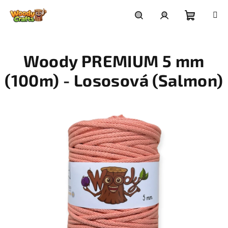
Přejít
na
Nákupní
Hledat
Přihlášení
obsah
Woody PREMIUM 5 mm
košík
(100m) - Lososová (Salmon)