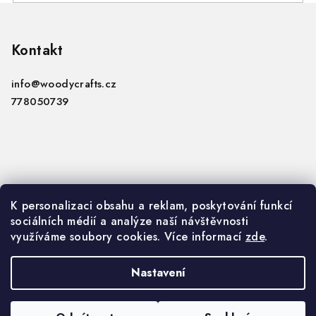
Z
á
p
Kontakt
a
info
@
woodycrafts.cz
t
778050739
í
Informace
K personalizaci obsahu a reklam, poskytování funkcí
sociálních médií a analýze naší návštěvnosti
VOP
využíváme soubory cookies. Více informací
zde
.
GDPR
Nastavení
Copyright 2026
Woody Crafts B2B
. Všechna práva
vyhrazena.
Upravit nastavení cookies