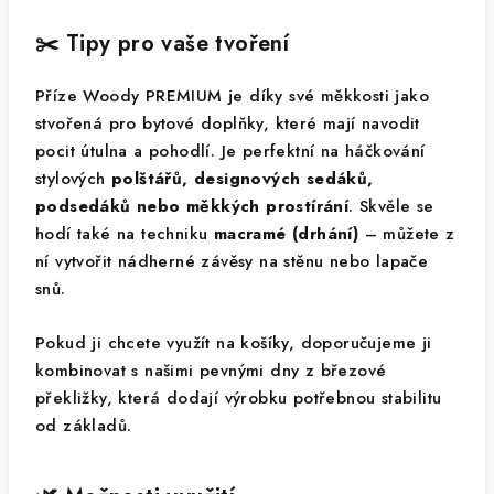
✂️ Tipy pro vaše tvoření
Příze Woody PREMIUM je díky své měkkosti jako
stvořená pro bytové doplňky, které mají navodit
pocit útulna a pohodlí. Je perfektní na háčkování
stylových
polštářů, designových sedáků,
podsedáků nebo měkkých prostírání
. Skvěle se
hodí také na techniku
macramé (drhání)
– můžete z
ní vytvořit nádherné závěsy na stěnu nebo lapače
snů.
Pokud ji chcete využít na košíky, doporučujeme ji
kombinovat s našimi pevnými dny z březové
překližky, která dodají výrobku potřebnou stabilitu
od základů.