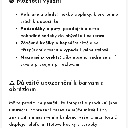
🌿 Možnosti využití
Polštáře a plédy:
měkké doplňky, které přímo
svádí k odpočinku.
Podsedáky a pufy:
poddajné a extra
pohodlné sedáky do obýváku i na terasu.
Závěsné košíky a kapsáře:
skvěle se
přizpůsobí obsahu a vypadají velmi stylově.
Macramé projekty:
díky absenci jádra se s ní
skvěle pracuje i při uzlování.
⚠️ Důležité upozornění k barvám a
obrázkům
Mějte prosím na paměti, že fotografie produktů jsou
ilustrační. Zobrazení barev se může mírně lišit v
závislosti na nastavení a kalibraci vašeho monitoru či
displeje telefonu. Hotové košíky a výrobky