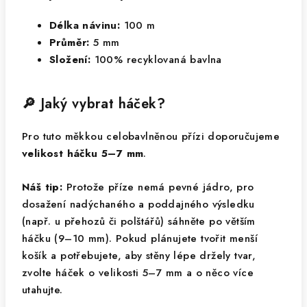
Délka návinu:
100 m
Průměr:
5 mm
Složení:
100% recyklovaná bavlna
🔎 Jaký vybrat háček?
Pro tuto měkkou celobavlněnou přízi doporučujeme
velikost háčku 5–7 mm
.
Náš tip:
Protože příze nemá pevné jádro, pro
dosažení nadýchaného a poddajného výsledku
(např. u přehozů či polštářů) sáhněte po větším
háčku (9–10 mm). Pokud plánujete tvořit menší
košík a potřebujete, aby stěny lépe držely tvar,
zvolte háček o velikosti 5–7 mm a o něco více
utahujte.