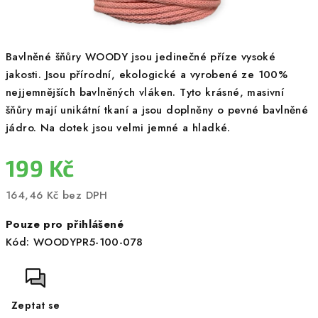
Bavlněné šňůry WOODY jsou jedinečné příze vysoké
jakosti. Jsou přírodní, ekologické a vyrobené ze 100%
nejjemnějších bavlněných vláken. Tyto krásné, masivní
šňůry mají unikátní tkaní a jsou doplněny o pevné bavlněné
jádro. Na dotek jsou velmi jemné a hladké.
199 Kč
164,46 Kč bez DPH
Měrná
Pouze pro přihlášené
cena:
Kód:
WOODYPR5-100-078
Zeptat se