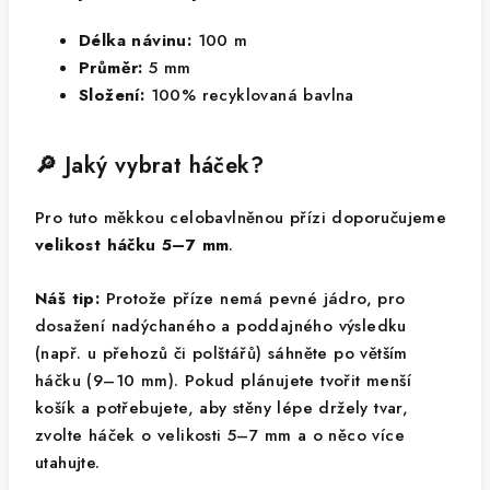
Délka návinu:
100 m
Průměr:
5 mm
Složení:
100% recyklovaná bavlna
🔎 Jaký vybrat háček?
Pro tuto měkkou celobavlněnou přízi doporučujeme
velikost háčku 5–7 mm
.
Náš tip:
Protože příze nemá pevné jádro, pro
dosažení nadýchaného a poddajného výsledku
(např. u přehozů či polštářů) sáhněte po větším
háčku (9–10 mm). Pokud plánujete tvořit menší
košík a potřebujete, aby stěny lépe držely tvar,
zvolte háček o velikosti 5–7 mm a o něco více
utahujte.