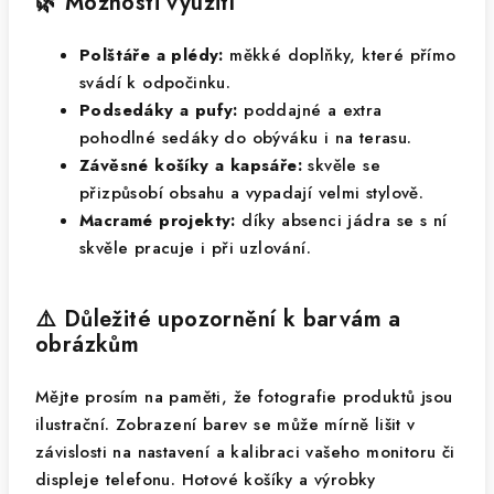
🌿 Možnosti využití
Polštáře a plédy:
měkké doplňky, které přímo
svádí k odpočinku.
Podsedáky a pufy:
poddajné a extra
pohodlné sedáky do obýváku i na terasu.
Závěsné košíky a kapsáře:
skvěle se
přizpůsobí obsahu a vypadají velmi stylově.
Macramé projekty:
díky absenci jádra se s ní
skvěle pracuje i při uzlování.
⚠️ Důležité upozornění k barvám a
obrázkům
Mějte prosím na paměti, že fotografie produktů jsou
ilustrační. Zobrazení barev se může mírně lišit v
závislosti na nastavení a kalibraci vašeho monitoru či
displeje telefonu. Hotové košíky a výrobky