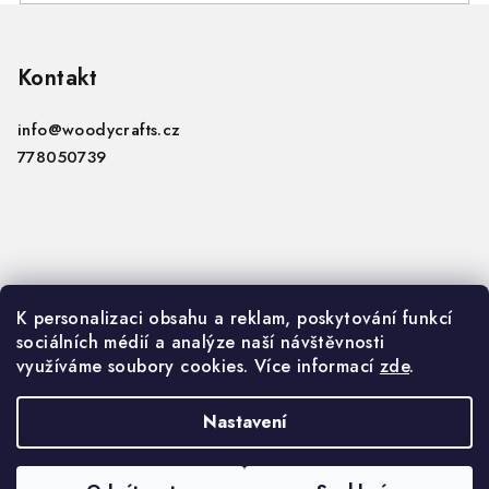
Z
á
p
Kontakt
a
info
@
woodycrafts.cz
t
778050739
í
Informace
K personalizaci obsahu a reklam, poskytování funkcí
sociálních médií a analýze naší návštěvnosti
VOP
využíváme soubory cookies. Více informací
zde
.
GDPR
Nastavení
Copyright 2026
Woody Crafts B2B
. Všechna práva
vyhrazena.
Upravit nastavení cookies