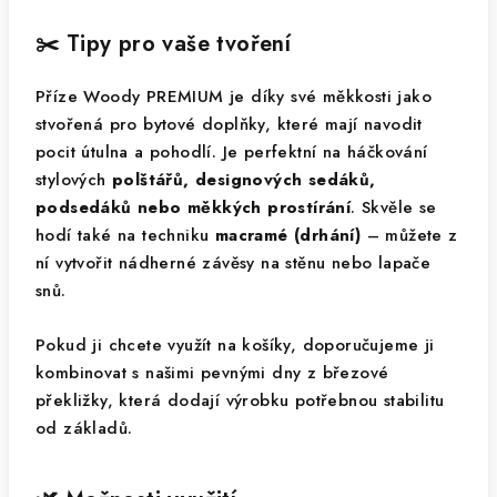
✂️ Tipy pro vaše tvoření
Příze Woody PREMIUM je díky své měkkosti jako
stvořená pro bytové doplňky, které mají navodit
pocit útulna a pohodlí. Je perfektní na háčkování
stylových
polštářů, designových sedáků,
podsedáků nebo měkkých prostírání
. Skvěle se
hodí také na techniku
macramé (drhání)
– můžete z
ní vytvořit nádherné závěsy na stěnu nebo lapače
snů.
Pokud ji chcete využít na košíky, doporučujeme ji
kombinovat s našimi pevnými dny z březové
překližky, která dodají výrobku potřebnou stabilitu
od základů.