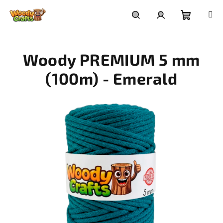
Přejít
na
Nákupní
Hledat
Přihlášení
obsah
Woody PREMIUM 5 mm
košík
(100m) - Emerald