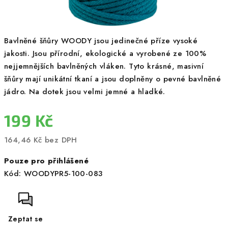
Bavlněné šňůry WOODY jsou jedinečné příze vysoké
jakosti. Jsou přírodní, ekologické a vyrobené ze 100%
nejjemnějších bavlněných vláken. Tyto krásné, masivní
šňůry mají unikátní tkaní a jsou doplněny o pevné bavlněné
jádro. Na dotek jsou velmi jemné a hladké.
199 Kč
164,46 Kč bez DPH
Měrná
Pouze pro přihlášené
cena:
Kód:
WOODYPR5-100-083
Zeptat se