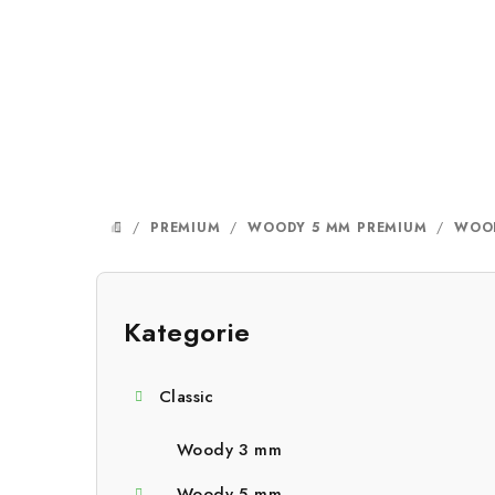
Přejít
na
obsah
/
PREMIUM
/
WOODY 5 MM PREMIUM
/
WOOD
DOMŮ
P
o
Kategorie
Přeskočit
kategorie
s
Classic
t
r
Woody 3 mm
Woody 5 mm