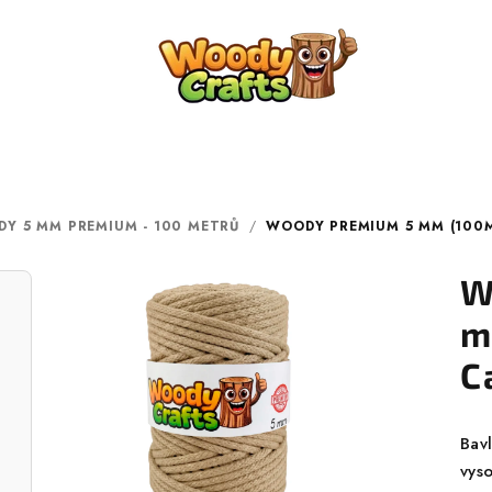
Y 5 MM PREMIUM - 100 METRŮ
/
WOODY PREMIUM 5 MM (100M
W
m
C
Bav
vyso