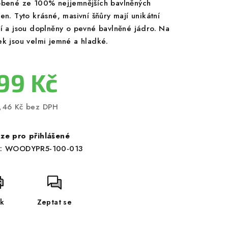
obené ze 100% nejjemnějších bavlněných
en. Tyto krásné, masivní šňůry mají unikátní
ní a jsou doplněny o pevné bavlněné jádro. Na
ek jsou velmi jemné a hladké.
99 Kč
,46 Kč bez DPH
ná
a:
ze pro přihlášené
:
WOODYPR5-100-013
sk
Zeptat se