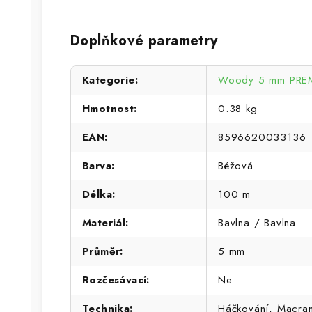
Doplňkové parametry
Kategorie
:
Woody 5 mm PREM
Hmotnost
:
0.38 kg
EAN
:
8596620033136
Barva
:
Béžová
Délka
:
100 m
Materiál
:
Bavlna / Bavlna
Průměr
:
5 mm
Rozčesávací
:
Ne
Technika
:
Háčkování, Macra