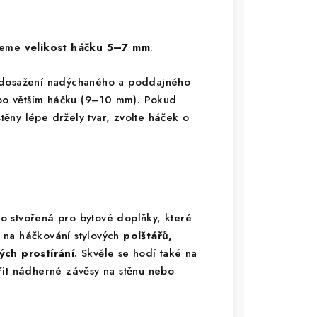
ujeme
velikost háčku 5–7 mm
.
 dosažení nadýchaného a poddajného
e po větším háčku (9–10 mm). Pokud
stěny lépe držely tvar, zvolte háček o
o stvořená pro bytové doplňky, které
ní na háčkování stylových
polštářů,
ch prostírání
. Skvěle se hodí také na
řit nádherné závěsy na stěnu nebo