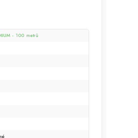
IUM - 100 metrů
mé