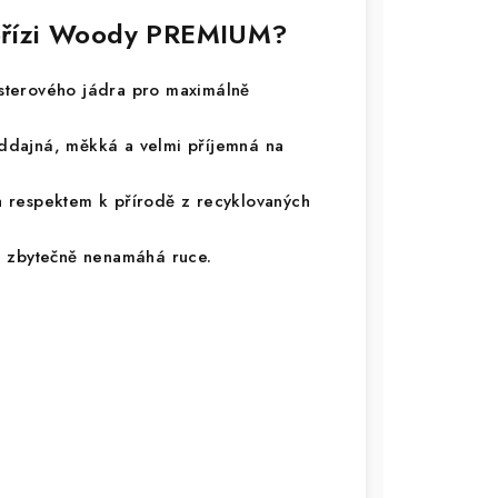
í přízi Woody PREMIUM?
terového jádra pro maximálně
ddajná, měkká a velmi příjemná na
 respektem k přírodě z recyklovaných
a zbytečně nenamáhá ruce.