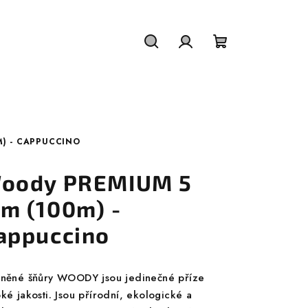
Hledat
Přihlášení
Nákupní
košík
) - CAPPUCCINO
oody PREMIUM 5
m (100m) -
appuccino
lněné šňůry WOODY jsou jedinečné příze
ké jakosti. Jsou přírodní, ekologické a