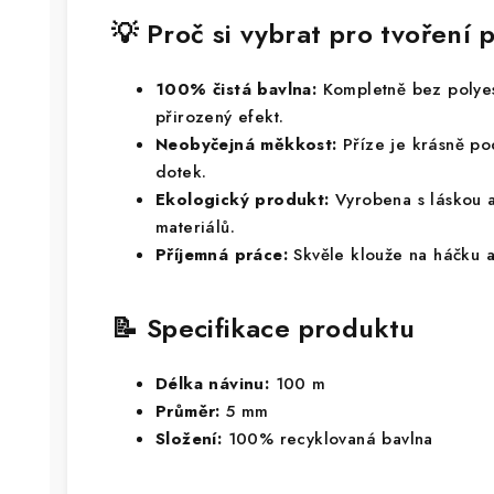
💡 Proč si vybrat pro tvořen
100% čistá bavlna:
Kompletně bez polyes
přirozený efekt.
Neobyčejná měkkost:
Příze je krásně po
dotek.
Ekologický produkt:
Vyrobena s láskou a
materiálů.
Příjemná práce:
Skvěle klouže na háčku 
📝 Specifikace produktu
Délka návinu:
100 m
Průměr:
5 mm
Složení:
100% recyklovaná bavlna