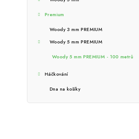
a
n
Premium
n
Woody 3 mm PREMIUM
í
Woody 5 mm PREMIUM
p
Woody 5 mm PREMIUM - 100 metrů
a
n
Háčkování
e
Dna na košíky
l