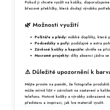
Pokud ji chcete využít na košíky, doporučujeme
březové překližky, která dodají výrobku potřeb
🌿 Možnosti využití
Polštáře a plédy:
měkké doplňky, které p
Podsedáky a pufy:
poddajné a extra poh
Závěsné košíky a kapsáře:
skvěle se přiz
Macramé projekty:
díky absenci jádra se s
⚠️ Důležité upozornění k bar
Mějte prosím na paměti, že fotografie produktů 
může mírně lišit v závislosti na nastavení a kali
telefonu. Hotové košíky a výrobky zobrazené na
představu a inspiraci, jak lze materiál využít.