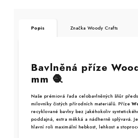
Popis
Značka
Woody Crafts
Bavlněná příze Woo
mm 🧶
Naše prémiová řada celobavlněných šňůr předs
milovníky čistých přírodních materiálů. Příze
Wo
recyklované bavlny bez jakéhokoliv syntetického
poddajná, extra měkká a nádherně splývavá. Je 
hlavní roli maximální hebkost, lehkost a stoproc