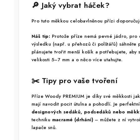
🔎 Jaký vybrat háček?
Pro tuto měkkou celobavlněnou přízi doporuč
Náš tip:
Protože příze nemá pevné jádro, pro
výsledku (např. u přehozů či polštářů) sáhnět
plánujete tvořit menší košík a potřebujete, aby 
velikosti 5–7 mm a o něco více utahujte.
✂️ Tipy pro vaše tvoření
Příze Woody PREMIUM je díky své měkkosti jak
mají navodit pocit útulna a pohodlí. Je perfekt
designových sedáků, podsedáků nebo měkký
techniku
macramé (drhání)
– můžete z ní vytvo
lapače snů.