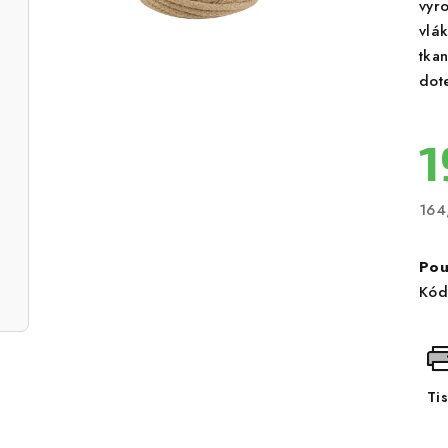
vyr
vlák
tka
dot
1
164
Měr
cen
Pou
Kód
Ti