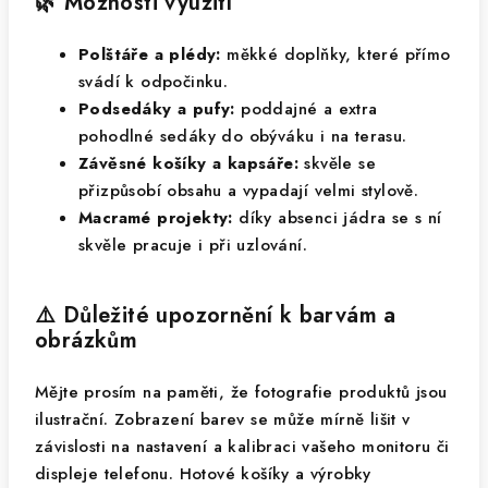
🌿 Možnosti využití
Polštáře a plédy:
měkké doplňky, které přímo
svádí k odpočinku.
Podsedáky a pufy:
poddajné a extra
pohodlné sedáky do obýváku i na terasu.
Závěsné košíky a kapsáře:
skvěle se
přizpůsobí obsahu a vypadají velmi stylově.
Macramé projekty:
díky absenci jádra se s ní
skvěle pracuje i při uzlování.
⚠️ Důležité upozornění k barvám a
obrázkům
Mějte prosím na paměti, že fotografie produktů jsou
ilustrační. Zobrazení barev se může mírně lišit v
závislosti na nastavení a kalibraci vašeho monitoru či
displeje telefonu. Hotové košíky a výrobky