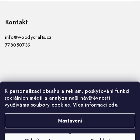
Z
á
p
Kontakt
a
info
@
woodycrafts.cz
t
778050739
í
Informace
K personalizaci obsahu a reklam, poskytování funkcí
sociálních médií a analýze naší návštěvnosti
VOP
využíváme soubory cookies. Více informací
zde
.
GDPR
Nastavení
Copyright 2026
Woody Crafts B2B
. Všechna práva
vyhrazena.
Upravit nastavení cookies