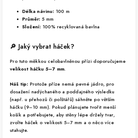
Délka návinu:
100 m
Průměr:
5 mm
Složení:
100% recyklovaná bavlna
🔎 Jaký vybrat háček?
Pro tuto měkkou celobavlněnou přízi doporučujeme
velikost háčku 5–7 mm
.
Náš tip:
Protože příze nemá pevné jádro, pro
dosažení nadýchaného a poddajného výsledku
(např. u přehozů či polštářů) sáhněte po větším
háčku (9–10 mm). Pokud plánujete tvořit menší
košík a potřebujete, aby stěny lépe držely tvar,
zvolte háček o velikosti 5–7 mm a o něco více
utahujte.