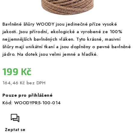
Bavlněné šňůry WOODY jsou jedinečné příze vysoké
jakosti. Jsou přírodní, ekologické a vyrobené ze 100%
nejjemnějších bavlněných vláken. Tyto krásné, masivní
šňůry mají unikátní tkaní a jsou doplněny o pevné bavlněné
jádro. Na dotek jsou velmi jemné a hladké.
199 Kč
164,46 Kč bez DPH
Měrná
Pouze pro přihlášené
cena:
Kód:
WOODYPR5-100-014
Zeptat se