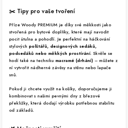
✂️ Tipy pro vaše tvoření
Příze Woody PREMIUM je díky své měkkosti jako
stvořená pro bytové doplňky, které mají navodit
pocit útulna a pohodlí. Je perfektní na háčkování
stylových
polštářů, designových sedáků,
podsedáků nebo měkkých prostírání
. Skvěle se
hodí také na techniku
macramé (drhání)
– můžete z
ní vytvořit nádherné závěsy na stěnu nebo lapače
snů.
Pokud ji chcete využít na košíky, doporučujeme ji
kombinovat s našimi pevnými dny z březové
překližky, která dodají výrobku potřebnou stabilitu
od základů.