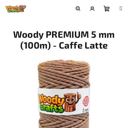
Přejít
na
Nákupní
Hledat
Přihlášení
obsah
Woody PREMIUM 5 mm
košík
(100m) - Caffe Latte