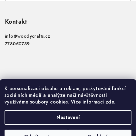
Z
á
p
Kontakt
a
info
@
woodycrafts.cz
t
778050739
í
Informace
K personalizaci obsahu a reklam, poskytování funkcí
sociálních médií a analýze naší návštěvnosti
VOP
využíváme soubory cookies. Více informací
zde
.
GDPR
Nastavení
Copyright 2026
Woody Crafts B2B
. Všechna práva
vyhrazena.
Upravit nastavení cookies