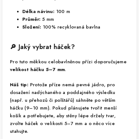
Délka návinu:
100 m
Průměr:
5 mm
Složení:
100% recyklovaná bavlna
🔎 Jaký vybrat háček?
Pro tuto měkkou celobavlněnou přízi doporučujeme
velikost háčku 5–7 mm
.
Náš tip:
Protože příze nemá pevné jádro, pro
dosažení nadýchaného a poddajného výsledku
(např. u přehozů či polštářů) sáhněte po větším
háčku (9–10 mm). Pokud plánujete tvořit menší
košík a potřebujete, aby stěny lépe držely tvar,
zvolte háček o velikosti 5–7 mm a o něco více
utahujte.