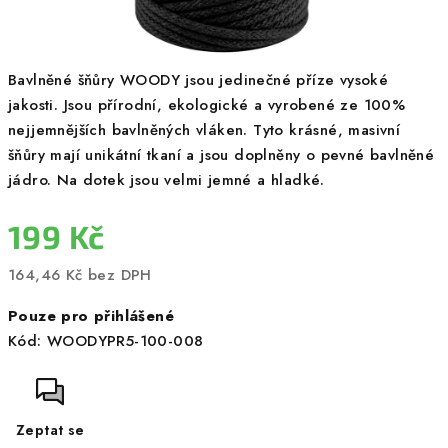
Bavlněné šňůry WOODY jsou jedinečné příze vysoké
jakosti. Jsou přírodní, ekologické a vyrobené ze 100%
nejjemnějších bavlněných vláken. Tyto krásné, masivní
šňůry mají unikátní tkaní a jsou doplněny o pevné bavlněné
jádro. Na dotek jsou velmi jemné a hladké.
199 Kč
164,46 Kč bez DPH
Měrná
Pouze pro přihlášené
cena:
Kód:
WOODYPR5-100-008
Zeptat se