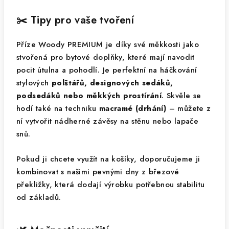
✂️ Tipy pro vaše tvoření
Příze Woody PREMIUM je díky své měkkosti jako
stvořená pro bytové doplňky, které mají navodit
pocit útulna a pohodlí. Je perfektní na háčkování
stylových
polštářů, designových sedáků,
podsedáků nebo měkkých prostírání
. Skvěle se
hodí také na techniku
macramé (drhání)
– můžete z
ní vytvořit nádherné závěsy na stěnu nebo lapače
snů.
Pokud ji chcete využít na košíky, doporučujeme ji
kombinovat s našimi pevnými dny z březové
překližky, která dodají výrobku potřebnou stabilitu
od základů.