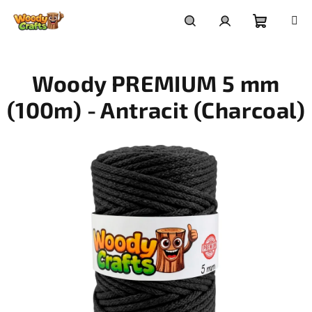
Přejít
na
Nákupní
Hledat
Přihlášení
obsah
Woody PREMIUM 5 mm
košík
(100m) - Antracit (Charcoal)