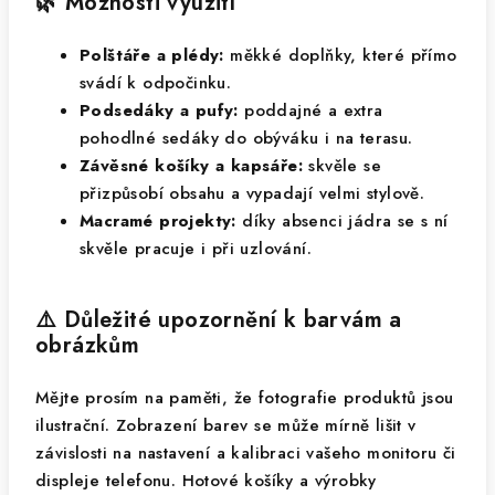
🌿 Možnosti využití
Polštáře a plédy:
měkké doplňky, které přímo
svádí k odpočinku.
Podsedáky a pufy:
poddajné a extra
pohodlné sedáky do obýváku i na terasu.
Závěsné košíky a kapsáře:
skvěle se
přizpůsobí obsahu a vypadají velmi stylově.
Macramé projekty:
díky absenci jádra se s ní
skvěle pracuje i při uzlování.
⚠️ Důležité upozornění k barvám a
obrázkům
Mějte prosím na paměti, že fotografie produktů jsou
ilustrační. Zobrazení barev se může mírně lišit v
závislosti na nastavení a kalibraci vašeho monitoru či
displeje telefonu. Hotové košíky a výrobky