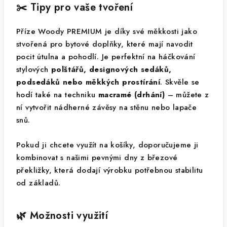
✂️ Tipy pro vaše tvoření
Příze Woody PREMIUM je díky své měkkosti jako
stvořená pro bytové doplňky, které mají navodit
pocit útulna a pohodlí. Je perfektní na háčkování
stylových
polštářů, designových sedáků,
podsedáků nebo měkkých prostírání
. Skvěle se
hodí také na techniku
macramé (drhání)
– můžete z
ní vytvořit nádherné závěsy na stěnu nebo lapače
snů.
Pokud ji chcete využít na košíky, doporučujeme ji
kombinovat s našimi pevnými dny z březové
překližky, která dodají výrobku potřebnou stabilitu
od základů.
🌿 Možnosti využití