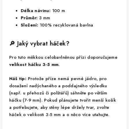
Délka návinu:
100 m
Průměr:
3 mm
Složení:
100% recyklovaná bavlna
🔎 Jaký vybrat háček?
Pro tuto měkkou celobavlněnou přízi doporučujeme
velikost háčku 3-5 mm
.
Náš tip:
Protože příze nemá pevné jádro, pro
dosažení nadýchaného a poddajného výsledku
(např. u přehozů či polštářů) sáhněte po větším
háčku (7-9 mm). Pokud plánujete tvořit menší košík
a potřebujete, aby stěny lépe držely tvar, zvolte
háček o velikosti 3-5 mm a o něco více utahujte.