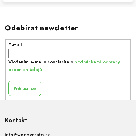
Odebírat newsletter
E-mail
Vložením e-mailu souhlasíte s
podmínkami ochrany
osobních údajů
Přihlásit se
Z
á
p
Kontakt
a
info
@
woodycrafts.cz