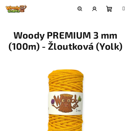
Přejít
na
Nákupní
Hledat
Přihlášení
obsah
Woody PREMIUM 3 mm
košík
(100m) - Žloutková (Yolk)