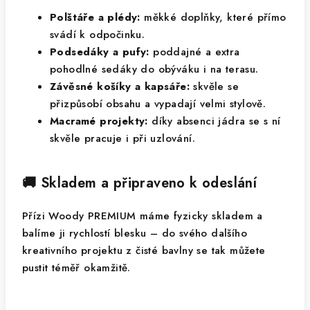
Polštáře a plédy:
měkké doplňky, které přímo
svádí k odpočinku.
Podsedáky a pufy:
poddajné a extra
pohodlné sedáky do obýváku i na terasu.
Závěsné košíky a kapsáře:
skvěle se
přizpůsobí obsahu a vypadají velmi stylově.
Macramé projekty:
díky absenci jádra se s ní
skvěle pracuje i při uzlování.
🚚 Skladem a připraveno k odeslání
Přízi Woody PREMIUM máme fyzicky skladem a
balíme ji rychlostí blesku – do svého dalšího
kreativního projektu z čisté bavlny se tak můžete
pustit téměř okamžitě.