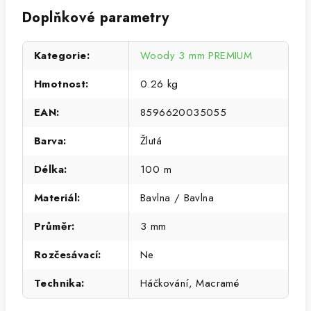
Doplňkové parametry
Kategorie
:
Woody 3 mm PREMIUM
Hmotnost
:
0.26 kg
EAN
:
8596620035055
Barva
:
Žlutá
Délka
:
100 m
Materiál
:
Bavlna / Bavlna
Průměr
:
3 mm
Rozčesávací
:
Ne
Technika
:
Háčkování, Macramé