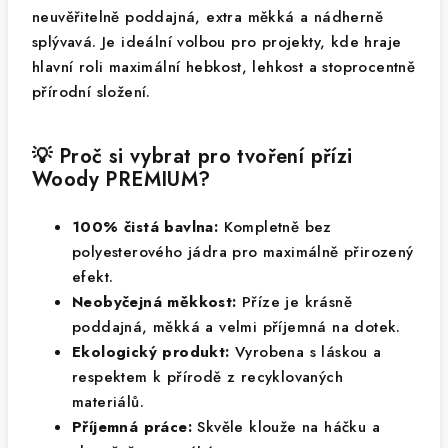
neuvěřitelně poddajná, extra měkká a nádherně
splývavá. Je ideální volbou pro projekty, kde hraje
hlavní roli maximální hebkost, lehkost a stoprocentně
přírodní složení.
💡 Proč si vybrat pro tvoření přízi
Woody PREMIUM?
100% čistá bavlna:
Kompletně bez
polyesterového jádra pro maximálně přirozený
efekt.
Neobyčejná měkkost:
Příze je krásně
poddajná, měkká a velmi příjemná na dotek.
Ekologický produkt:
Vyrobena s láskou a
respektem k přírodě z recyklovaných
materiálů.
Příjemná práce:
Skvěle klouže na háčku a