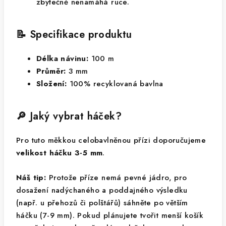
zbytečně nenamáhá ruce.
📝 Specifikace produktu
Délka návinu:
100 m
Průměr:
3 mm
Složení:
100% recyklovaná bavlna
🔎 Jaký vybrat háček?
Pro tuto měkkou celobavlněnou přízi doporučujeme
velikost háčku 3-5 mm
.
Náš tip:
Protože příze nemá pevné jádro, pro
dosažení nadýchaného a poddajného výsledku
(např. u přehozů či polštářů) sáhněte po větším
háčku (7-9 mm). Pokud plánujete tvořit menší košík