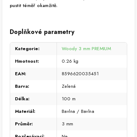
pustit téměř okamžitě.
Doplňkové parametry
Kategorie
:
Woody 3 mm PREMIUM
Hmotnost
:
0.26 kg
EAN
:
8596620035451
Barva
:
Zelená
Délka
:
100 m
Materiál
:
Bavlna / Bavlna
Průměr
:
3 mm
Rozčesávací
:
Ne