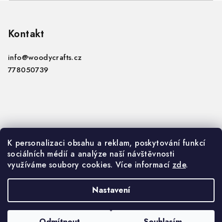
Z
á
p
Kontakt
a
info
@
woodycrafts.cz
t
778050739
í
Informace
K personalizaci obsahu a reklam, poskytování funkcí
sociálních médií a analýze naší návštěvnosti
VOP
využíváme soubory cookies. Více informací
zde
.
GDPR
Nastavení
Copyright 2026
Woody Crafts B2B
. Všechna práva
vyhrazena.
Upravit nastavení cookies
Odmítnout
Souhlasím