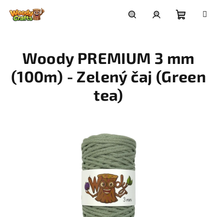
Přejít
na
Nákupní
Hledat
Přihlášení
obsah
Woody PREMIUM 3 mm
košík
(100m) - Zelený čaj (Green
tea)