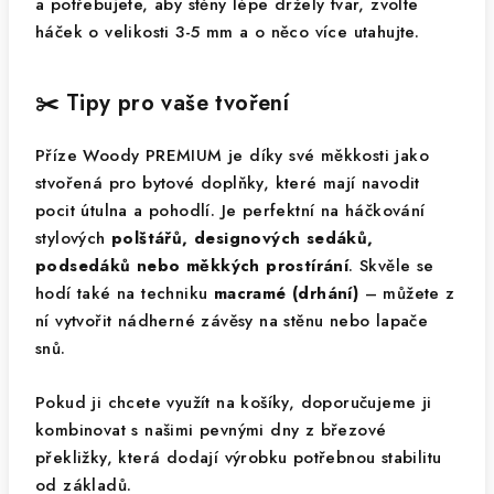
a potřebujete, aby stěny lépe držely tvar, zvolte
háček o velikosti 3-5 mm a o něco více utahujte.
✂️ Tipy pro vaše tvoření
Příze Woody PREMIUM je díky své měkkosti jako
stvořená pro bytové doplňky, které mají navodit
pocit útulna a pohodlí. Je perfektní na háčkování
stylových
polštářů, designových sedáků,
podsedáků nebo měkkých prostírání
. Skvěle se
hodí také na techniku
macramé (drhání)
– můžete z
ní vytvořit nádherné závěsy na stěnu nebo lapače
snů.
Pokud ji chcete využít na košíky, doporučujeme ji
kombinovat s našimi pevnými dny z březové
překližky, která dodají výrobku potřebnou stabilitu
od základů.