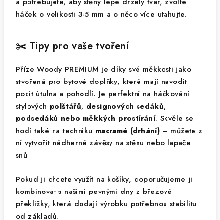
a potřebujete, aby stěny lépe držely tvar, zvolte
háček o velikosti 3-5 mm a o něco více utahujte.
✂️ Tipy pro vaše tvoření
Příze Woody PREMIUM je díky své měkkosti jako
stvořená pro bytové doplňky, které mají navodit
pocit útulna a pohodlí. Je perfektní na háčkování
stylových
polštářů, designových sedáků,
podsedáků nebo měkkých prostírání
. Skvěle se
hodí také na techniku
macramé (drhání)
– můžete z
ní vytvořit nádherné závěsy na stěnu nebo lapače
snů.
Pokud ji chcete využít na košíky, doporučujeme ji
kombinovat s našimi pevnými dny z březové
překližky, která dodají výrobku potřebnou stabilitu
od základů.