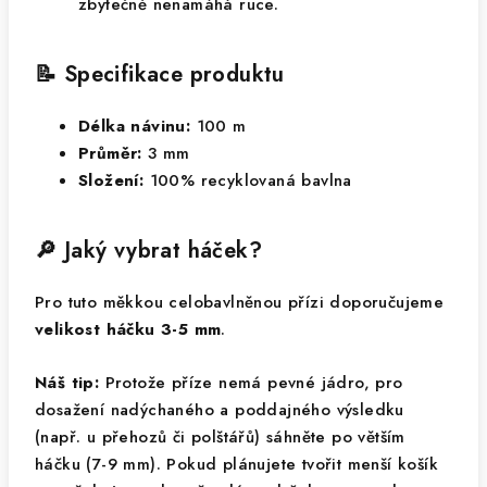
zbytečně nenamáhá ruce.
📝 Specifikace produktu
Délka návinu:
100 m
Průměr:
3 mm
Složení:
100% recyklovaná bavlna
🔎 Jaký vybrat háček?
Pro tuto měkkou celobavlněnou přízi doporučujeme
velikost háčku 3-5 mm
.
Náš tip:
Protože příze nemá pevné jádro, pro
dosažení nadýchaného a poddajného výsledku
(např. u přehozů či polštářů) sáhněte po větším
háčku (7-9 mm). Pokud plánujete tvořit menší košík