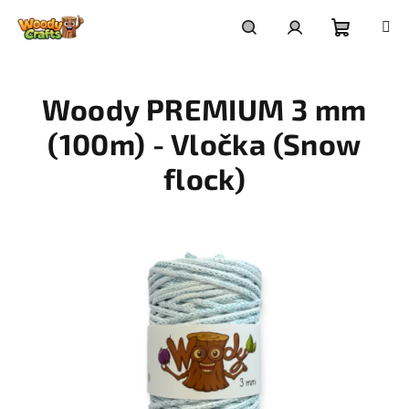
Přejít
na
Nákupní
Hledat
Přihlášení
obsah
Woody PREMIUM 3 mm
košík
(100m) - Vločka (Snow
flock)