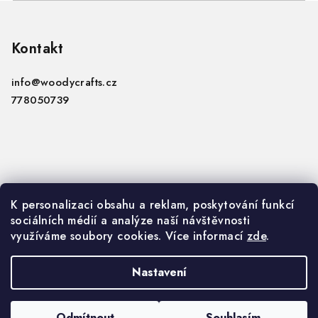
Z
á
p
Kontakt
a
info
@
woodycrafts.cz
t
778050739
í
Informace
K personalizaci obsahu a reklam, poskytování funkcí
sociálních médií a analýze naší návštěvnosti
VOP
využíváme soubory cookies. Více informací
zde
.
GDPR
Nastavení
Copyright 2026
Woody Crafts B2B
. Všechna práva
vyhrazena.
Upravit nastavení cookies
Odmítnout
Souhlasím