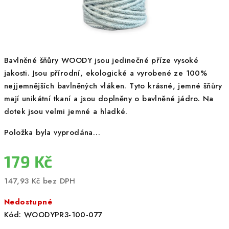
Bavlněné šňůry WOODY jsou jedinečné příze vysoké
jakosti. Jsou přírodní, ekologické a vyrobené ze 100%
nejjemnějších bavlněných vláken. Tyto krásné, jemné šňůry
mají unikátní tkaní a jsou doplněny o bavlněné jádro. Na
dotek jsou velmi jemné a hladké.
Položka byla vyprodána…
179 Kč
147,93 Kč bez DPH
Měrná
Nedostupné
cena:
Kód:
WOODYPR3-100-077