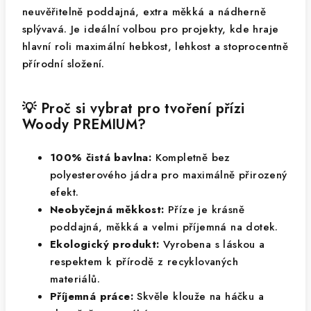
neuvěřitelně poddajná, extra měkká a nádherně
splývavá. Je ideální volbou pro projekty, kde hraje
hlavní roli maximální hebkost, lehkost a stoprocentně
přírodní složení.
💡 Proč si vybrat pro tvoření přízi
Woody PREMIUM?
100% čistá bavlna:
Kompletně bez
polyesterového jádra pro maximálně přirozený
efekt.
Neobyčejná měkkost:
Příze je krásně
poddajná, měkká a velmi příjemná na dotek.
Ekologický produkt:
Vyrobena s láskou a
respektem k přírodě z recyklovaných
materiálů.
Příjemná práce:
Skvěle klouže na háčku a