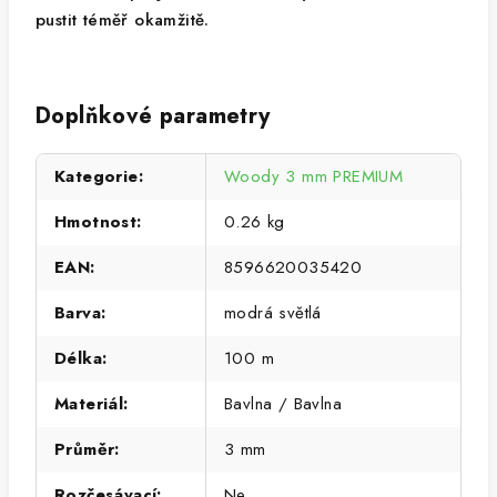
pustit téměř okamžitě.
Doplňkové parametry
Kategorie
:
Woody 3 mm PREMIUM
Hmotnost
:
0.26 kg
EAN
:
8596620035420
Barva
:
modrá světlá
Délka
:
100 m
Materiál
:
Bavlna / Bavlna
Průměr
:
3 mm
Rozčesávací
:
Ne