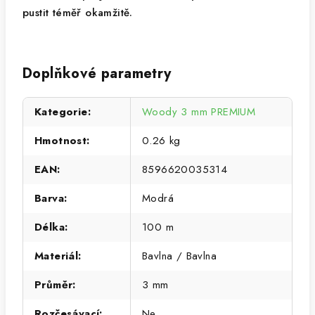
pustit téměř okamžitě.
Doplňkové parametry
Kategorie
:
Woody 3 mm PREMIUM
Hmotnost
:
0.26 kg
EAN
:
8596620035314
Barva
:
Modrá
Délka
:
100 m
Materiál
:
Bavlna / Bavlna
Průměr
:
3 mm
Rozčesávací
:
Ne