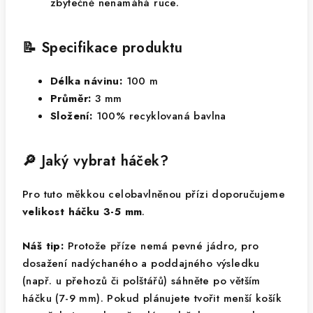
zbytečně nenamáhá ruce.
📝 Specifikace produktu
Délka návinu:
100 m
Průměr:
3 mm
Složení:
100% recyklovaná bavlna
🔎 Jaký vybrat háček?
Pro tuto měkkou celobavlněnou přízi doporučujeme
velikost háčku 3-5 mm
.
Náš tip:
Protože příze nemá pevné jádro, pro
dosažení nadýchaného a poddajného výsledku
(např. u přehozů či polštářů) sáhněte po větším
háčku (7-9 mm). Pokud plánujete tvořit menší košík