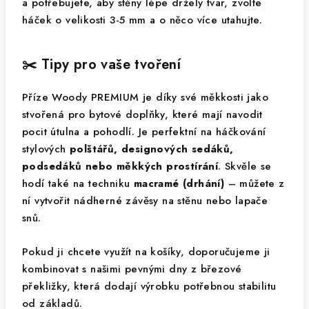
a potřebujete, aby stěny lépe držely tvar, zvolte
háček o velikosti 3-5 mm a o něco více utahujte.
✂️ Tipy pro vaše tvoření
Příze Woody PREMIUM je díky své měkkosti jako
stvořená pro bytové doplňky, které mají navodit
pocit útulna a pohodlí. Je perfektní na háčkování
stylových
polštářů, designových sedáků,
podsedáků nebo měkkých prostírání
. Skvěle se
hodí také na techniku
macramé (drhání)
– můžete z
ní vytvořit nádherné závěsy na stěnu nebo lapače
snů.
Pokud ji chcete využít na košíky, doporučujeme ji
kombinovat s našimi pevnými dny z březové
překližky, která dodají výrobku potřebnou stabilitu
od základů.