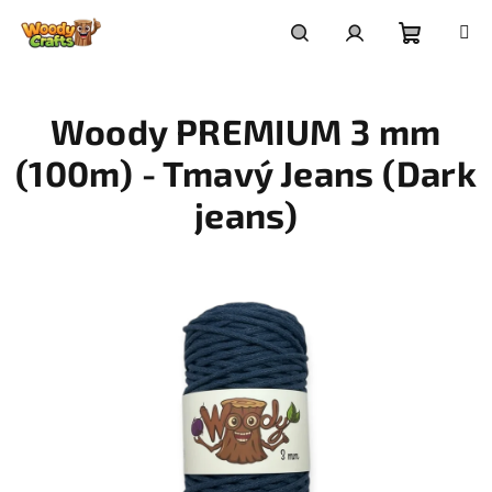
Přejít
na
Nákupní
Hledat
Přihlášení
obsah
Woody PREMIUM 3 mm
košík
(100m) - Tmavý Jeans (Dark
jeans)