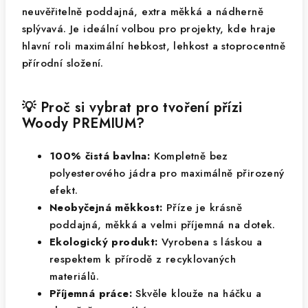
neuvěřitelně poddajná, extra měkká a nádherně
splývavá. Je ideální volbou pro projekty, kde hraje
hlavní roli maximální hebkost, lehkost a stoprocentně
přírodní složení.
💡 Proč si vybrat pro tvoření přízi
Woody PREMIUM?
100% čistá bavlna:
Kompletně bez
polyesterového jádra pro maximálně přirozený
efekt.
Neobyčejná měkkost:
Příze je krásně
poddajná, měkká a velmi příjemná na dotek.
Ekologický produkt:
Vyrobena s láskou a
respektem k přírodě z recyklovaných
materiálů.
Příjemná práce:
Skvěle klouže na háčku a