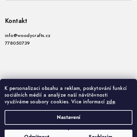
Z
á
p
Kontakt
a
info
@
woodycrafts.cz
t
778050739
í
Informace
K personalizaci obsahu a reklam, poskytování funkcí
sociálních médií a analýze naší návštěvnosti
VOP
využíváme soubory cookies. Více informací
zde
.
GDPR
Nastavení
Copyright 2026
Woody Crafts B2B
. Všechna práva
vyhrazena.
Upravit nastavení cookies
Odmítnout
Souhlasím