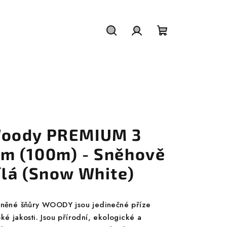
Hledat
Přihlášení
Nákupní
košík
oody PREMIUM 3
m (100m) - Sněhově
ílá (Snow White)
lněné šňůry WOODY jsou jedinečné příze
ké jakosti. Jsou přírodní, ekologické a