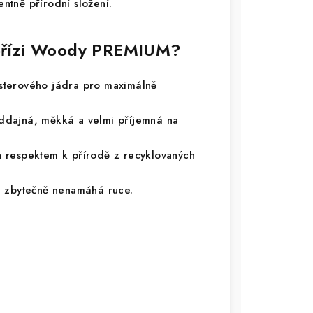
entně přírodní složení.
í přízi Woody PREMIUM?
terového jádra pro maximálně
ddajná, měkká a velmi příjemná na
 respektem k přírodě z recyklovaných
a zbytečně nenamáhá ruce.