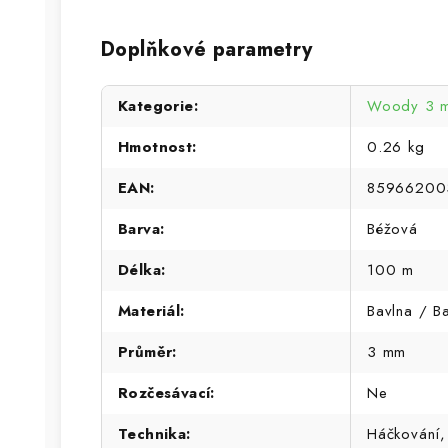
Doplňkové parametry
Kategorie
:
Woody 3 
Hmotnost
:
0.26 kg
EAN
:
85966200
Barva
:
Béžová
Délka
:
100 m
Materiál
:
Bavlna / B
Průměr
:
3 mm
Rozčesávací
:
Ne
Technika
:
Háčkování