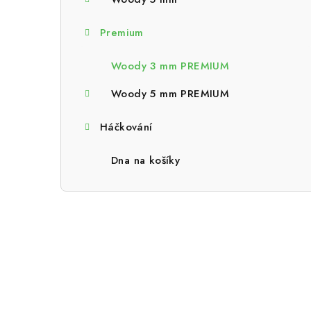
a
n
Premium
n
Woody 3 mm PREMIUM
í
Woody 5 mm PREMIUM
p
Háčkování
a
n
Dna na košíky
e
l