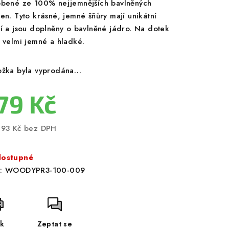
obené ze 100% nejjemnějších bavlněných
ken. Tyto krásné, jemné šňůry mají unikátní
ní a jsou doplněny o bavlněné jádro. Na dotek
u velmi jemné a hladké.
ožka byla vyprodána…
79 Kč
,93 Kč bez DPH
ná
a:
ostupné
:
WOODYPR3-100-009
sk
Zeptat se