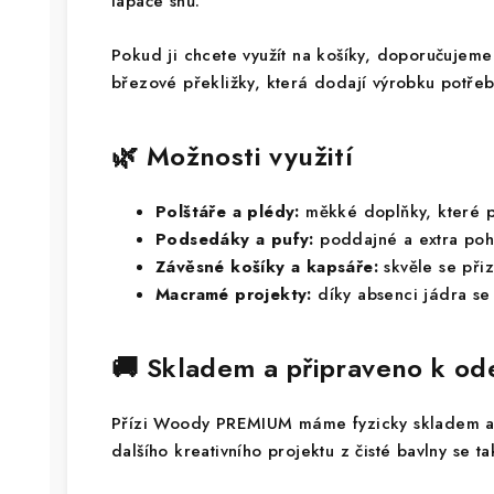
lapače snů.
Pokud ji chcete využít na košíky, doporučujeme
březové překližky, která dodají výrobku potřeb
🌿 Možnosti využití
Polštáře a plédy:
měkké doplňky, které p
Podsedáky a pufy:
poddajné a extra poh
Závěsné košíky a kapsáře:
skvěle se přiz
Macramé projekty:
díky absenci jádra se s
🚚 Skladem a připraveno k od
Přízi Woody PREMIUM máme fyzicky skladem a b
dalšího kreativního projektu z čisté bavlny se t