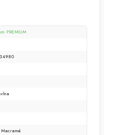
mm PREMIUM
34980
avlna
, Macramé