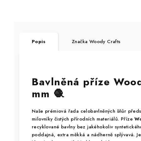
Popis
Značka
Woody Crafts
Bavlněná příze Woo
mm 🧶
Naše prémiová řada celobavlněných šňůr předs
milovníky čistých přírodních materiálů. Příze
Wo
recyklované bavlny bez jakéhokoliv syntetického
poddajná, extra měkká a nádherně splývavá. Je 