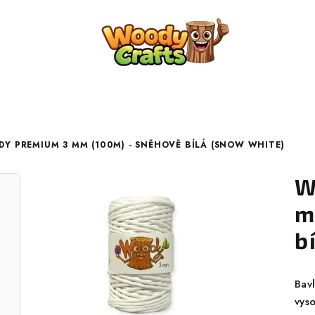
Y PREMIUM 3 MM (100M) - SNĚHOVĚ BÍLÁ (SNOW WHITE)
W
m
b
Bav
vyso