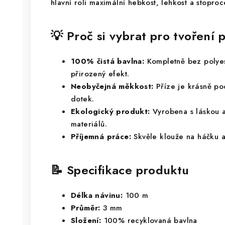
hlavní roli maximální hebkost, lehkost a stoproc
💡 Proč si vybrat pro tvořen
100% čistá bavlna:
Kompletně bez polyes
přirozený efekt.
Neobyčejná měkkost:
Příze je krásně po
dotek.
Ekologický produkt:
Vyrobena s láskou a
materiálů.
Příjemná práce:
Skvěle klouže na háčku 
📝 Specifikace produktu
Délka návinu:
100 m
Průměr:
3 mm
Složení:
100% recyklovaná bavlna