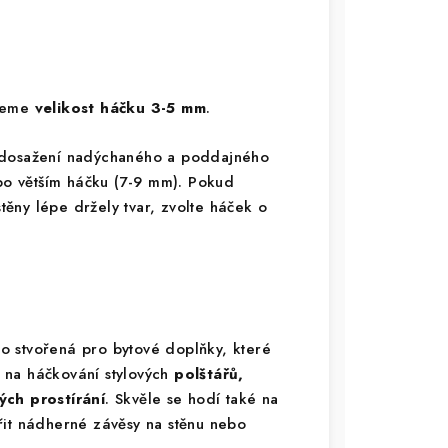
ujeme
velikost háčku 3-5 mm
.
 dosažení nadýchaného a poddajného
 po větším háčku (7-9 mm). Pokud
stěny lépe držely tvar, zvolte háček o
o stvořená pro bytové doplňky, které
ní na háčkování stylových
polštářů,
ch prostírání
. Skvěle se hodí také na
řit nádherné závěsy na stěnu nebo