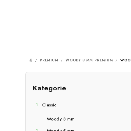
Přejít
na
obsah
/
PREMIUM
/
WOODY 3 MM PREMIUM
/
WOOD
DOMŮ
P
o
Kategorie
Přeskočit
kategorie
s
Classic
t
r
Woody 3 mm
Woody 5 mm