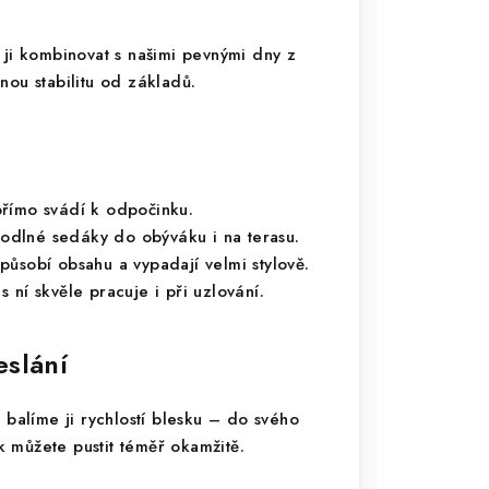
 ji kombinovat s našimi pevnými dny z
nou stabilitu od základů.
římo svádí k odpočinku.
odlné sedáky do obýváku i na terasu.
působí obsahu a vypadají velmi stylově.
 ní skvěle pracuje i při uzlování.
eslání
alíme ji rychlostí blesku – do svého
ak můžete pustit téměř okamžitě.