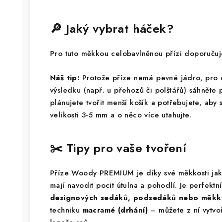
🔎 Jaký vybrat háček?
Pro tuto měkkou celobavlněnou přízi doporuč
Náš tip:
Protože příze nemá pevné jádro, pro
výsledku (např. u přehozů či polštářů) sáhněte
plánujete tvořit menší košík a potřebujete, aby 
velikosti 3-5 mm a o něco více utahujte.
✂️ Tipy pro vaše tvoření
Příze Woody PREMIUM je díky své měkkosti jak
mají navodit pocit útulna a pohodlí. Je perfekt
designových sedáků, podsedáků nebo měkký
techniku
macramé (drhání)
– můžete z ní vytvo