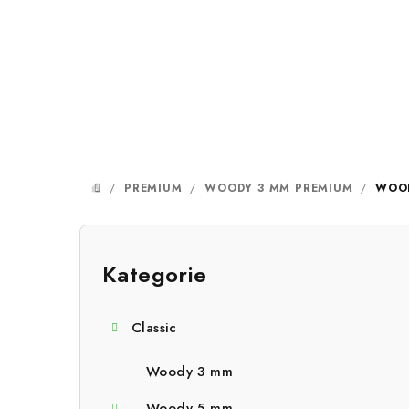
Přejít
na
obsah
/
PREMIUM
/
WOODY 3 MM PREMIUM
/
WOOD
DOMŮ
P
o
Kategorie
Přeskočit
kategorie
s
Classic
t
r
Woody 3 mm
Woody 5 mm