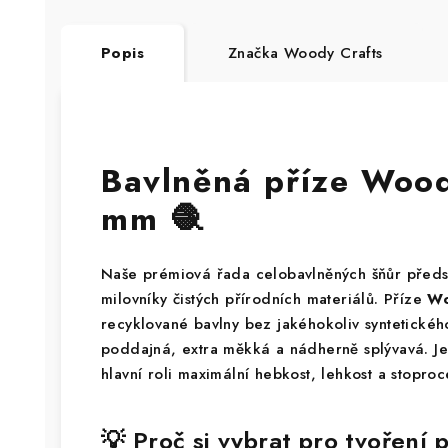
Popis
Značka
Woody Crafts
Bavlněná příze Woo
mm 🧶
Naše prémiová řada celobavlněných šňůr předs
milovníky čistých přírodních materiálů. Příze
Wo
recyklované bavlny bez jakéhokoliv syntetického
poddajná, extra měkká a nádherně splývavá. Je 
hlavní roli maximální hebkost, lehkost a stoproc
💡 Proč si vybrat pro tvořen