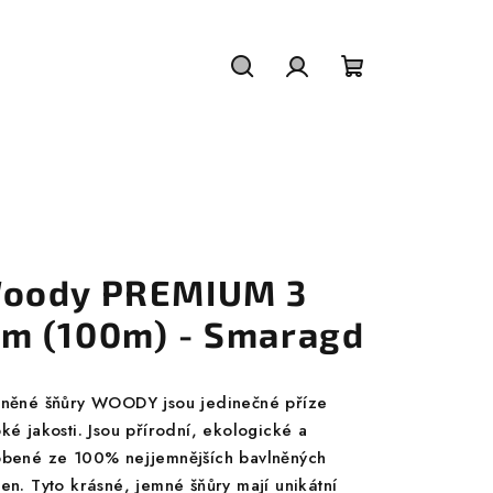
Hledat
Přihlášení
Nákupní
košík
oody PREMIUM 3
m (100m) - Smaragd
lněné šňůry WOODY jsou jedinečné příze
ké jakosti. Jsou přírodní, ekologické a
obené ze 100% nejjemnějších bavlněných
ken. Tyto krásné, jemné šňůry mají unikátní