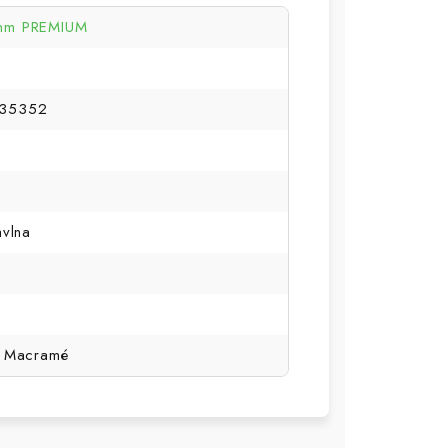
mm PREMIUM
35352
avlna
, Macramé