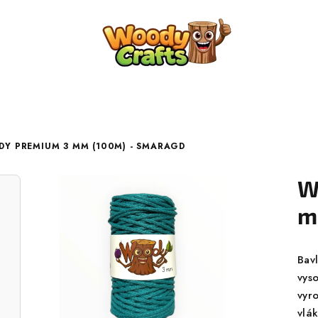
Y PREMIUM 3 MM (100M) - SMARAGD
W
m
Bav
vyso
vyr
vlá