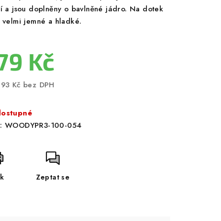
ní a jsou doplněny o bavlněné jádro. Na dotek
u velmi jemné a hladké.
79 Kč
,93 Kč bez DPH
ná
a:
ostupné
:
WOODYPR3-100-054
sk
Zeptat se