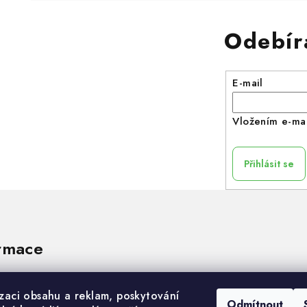
Odebír
E-mail
Vložením e-mai
Přihlásit se
rmace
izaci obsahu a reklam, poskytování
Odmítnout