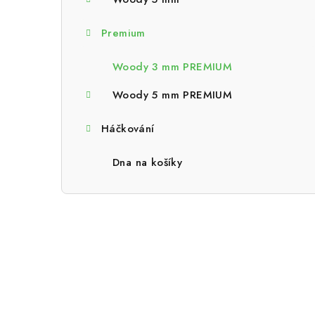
a
n
Premium
n
Woody 3 mm PREMIUM
í
Woody 5 mm PREMIUM
p
Háčkování
a
n
Dna na košíky
e
l