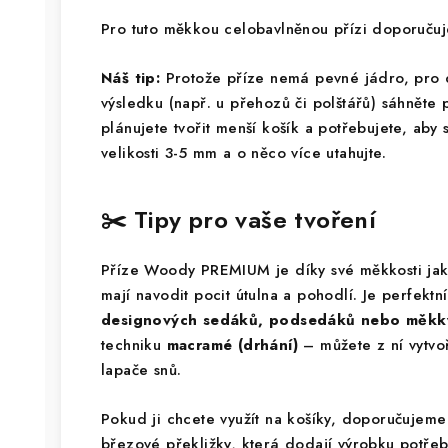
Pro tuto měkkou celobavlněnou přízi doporuč
Náš tip:
Protože příze nemá pevné jádro, pro
výsledku (např. u přehozů či polštářů) sáhněte
plánujete tvořit menší košík a potřebujete, aby 
velikosti 3-5 mm a o něco více utahujte.
✂️ Tipy pro vaše tvoření
Příze Woody PREMIUM je díky své měkkosti jak
mají navodit pocit útulna a pohodlí. Je perfekt
designových sedáků, podsedáků nebo měkký
techniku
macramé (drhání)
– můžete z ní vytvo
lapače snů.
Pokud ji chcete využít na košíky, doporučujeme
březové překližky, která dodají výrobku potřeb