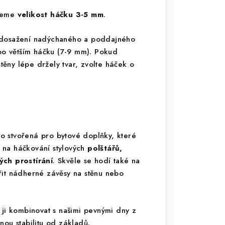
ujeme
velikost háčku 3-5 mm
.
 dosažení nadýchaného a poddajného
 po větším háčku (7-9 mm). Pokud
stěny lépe držely tvar, zvolte háček o
o stvořená pro bytové doplňky, které
ní na háčkování stylových
polštářů,
ch prostírání
. Skvěle se hodí také na
řit nádherné závěsy na stěnu nebo
 ji kombinovat s našimi pevnými dny z
nou stabilitu od základů.