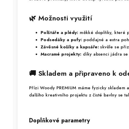
🌿 Možnosti využití
Polštáře a plédy:
měkké doplňky, které p
Podsedáky a pufy:
poddajné a extra poh
Závěsné košíky a kapsáře:
skvěle se přiz
Macramé projekty:
díky absenci jádra se s
🚚 Skladem a připraveno k od
Přízi Woody PREMIUM máme fyzicky skladem a b
dalšího kreativního projektu z čisté bavlny se t
Doplňkové parametry