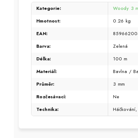
Kategorie
:
Woody 3 
Hmotnost
:
0.26 kg
EAN
:
85966200
Barva
:
Zelená
Délka
:
100 m
Materiál
:
Bavlna / B
Průměr
:
3 mm
Rozčesávací
:
Ne
Technika
:
Háčkování