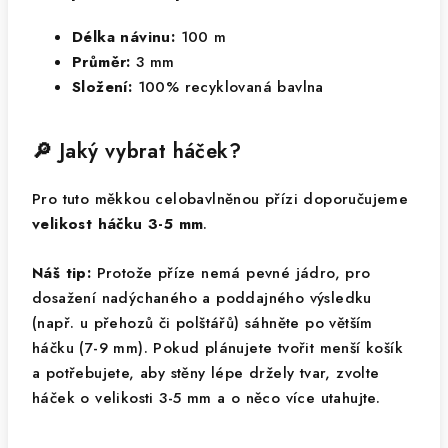
Délka návinu:
100 m
Průměr:
3 mm
Složení:
100% recyklovaná bavlna
🔎 Jaký vybrat háček?
Pro tuto měkkou celobavlněnou přízi doporučujeme
velikost háčku 3-5 mm
.
Náš tip:
Protože příze nemá pevné jádro, pro
dosažení nadýchaného a poddajného výsledku
(např. u přehozů či polštářů) sáhněte po větším
háčku (7-9 mm). Pokud plánujete tvořit menší košík
a potřebujete, aby stěny lépe držely tvar, zvolte
háček o velikosti 3-5 mm a o něco více utahujte.