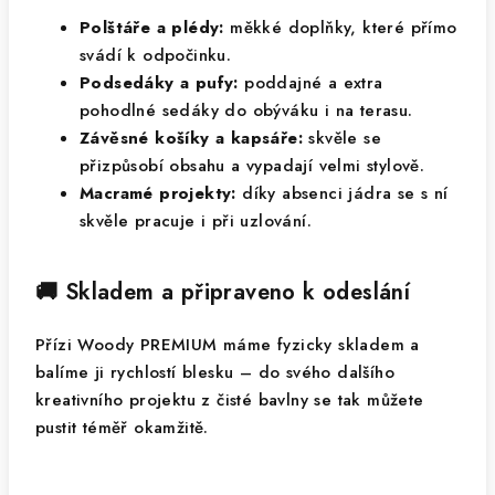
Polštáře a plédy:
měkké doplňky, které přímo
svádí k odpočinku.
Podsedáky a pufy:
poddajné a extra
pohodlné sedáky do obýváku i na terasu.
Závěsné košíky a kapsáře:
skvěle se
přizpůsobí obsahu a vypadají velmi stylově.
Macramé projekty:
díky absenci jádra se s ní
skvěle pracuje i při uzlování.
🚚 Skladem a připraveno k odeslání
Přízi Woody PREMIUM máme fyzicky skladem a
balíme ji rychlostí blesku – do svého dalšího
kreativního projektu z čisté bavlny se tak můžete
pustit téměř okamžitě.