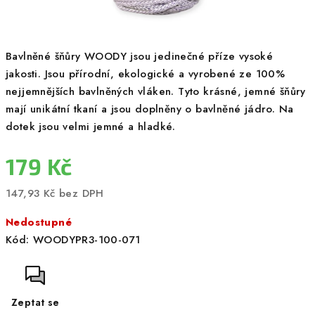
Bavlněné šňůry WOODY jsou jedinečné příze vysoké
jakosti. Jsou přírodní, ekologické a vyrobené ze 100%
nejjemnějších bavlněných vláken. Tyto krásné, jemné šňůry
mají unikátní tkaní a jsou doplněny o bavlněné jádro. Na
dotek jsou velmi jemné a hladké.
179 Kč
147,93 Kč bez DPH
Měrná
Nedostupné
cena:
Kód:
WOODYPR3-100-071
Zeptat se