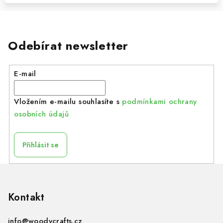
Odebírat newsletter
E-mail
Vložením e-mailu souhlasíte s
podmínkami ochrany
osobních údajů
Přihlásit se
Z
á
p
Kontakt
a
info
@
woodycrafts.cz