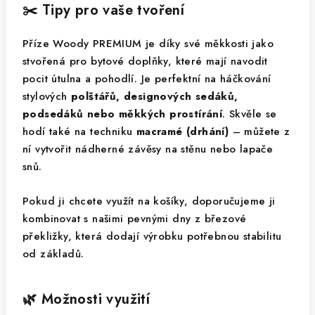
✂️ Tipy pro vaše tvoření
Příze Woody PREMIUM je díky své měkkosti jako
stvořená pro bytové doplňky, které mají navodit
pocit útulna a pohodlí. Je perfektní na háčkování
stylových
polštářů, designových sedáků,
podsedáků nebo měkkých prostírání
. Skvěle se
hodí také na techniku
macramé (drhání)
– můžete z
ní vytvořit nádherné závěsy na stěnu nebo lapače
snů.
Pokud ji chcete využít na košíky, doporučujeme ji
kombinovat s našimi pevnými dny z březové
překližky, která dodají výrobku potřebnou stabilitu
od základů.
🌿 Možnosti využití