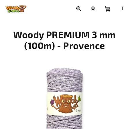
Přejít
na
Nákupní
Hledat
Přihlášení
obsah
Woody PREMIUM 3 mm
košík
(100m) - Provence