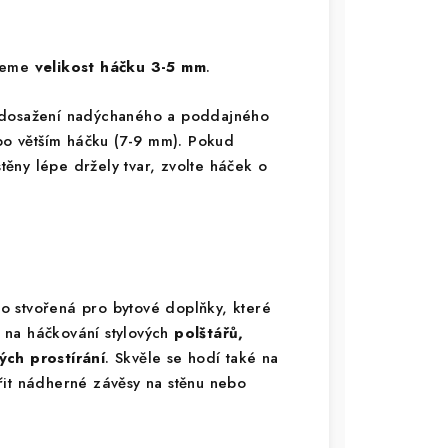
ujeme
velikost háčku 3-5 mm
.
 dosažení nadýchaného a poddajného
 po větším háčku (7-9 mm). Pokud
stěny lépe držely tvar, zvolte háček o
o stvořená pro bytové doplňky, které
ní na háčkování stylových
polštářů,
ch prostírání
. Skvěle se hodí také na
řit nádherné závěsy na stěnu nebo