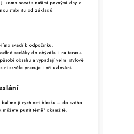
 ji kombinovat s našimi pevnými dny z
nou stabilitu od základů.
římo svádí k odpočinku.
odlné sedáky do obýváku i na terasu.
působí obsahu a vypadají velmi stylově.
 ní skvěle pracuje i při uzlování.
eslání
alíme ji rychlostí blesku – do svého
ak můžete pustit téměř okamžitě.