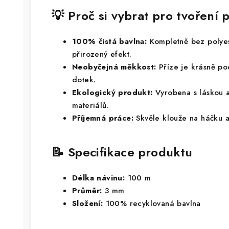
💡 Proč si vybrat pro tvořen
100% čistá bavlna:
Kompletně bez polyes
přirozený efekt.
Neobyčejná měkkost:
Příze je krásně po
dotek.
Ekologický produkt:
Vyrobena s láskou a
materiálů.
Příjemná práce:
Skvěle klouže na háčku 
📝 Specifikace produktu
Délka návinu:
100 m
Průměr:
3 mm
Složení:
100% recyklovaná bavlna