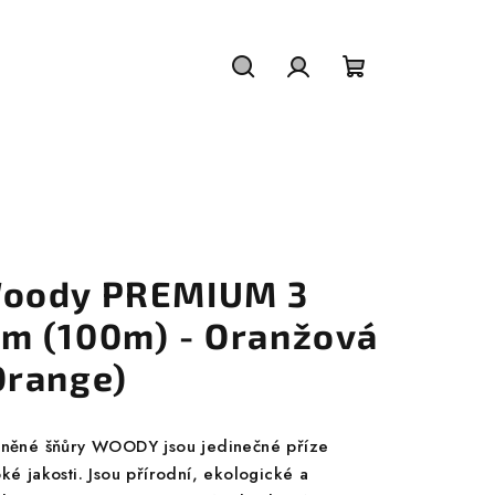
Hledat
Přihlášení
Nákupní
košík
oody PREMIUM 3
m (100m) - Oranžová
Orange)
lněné šňůry WOODY jsou jedinečné příze
ké jakosti. Jsou přírodní, ekologické a