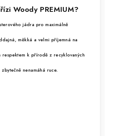
í přízi Woody PREMIUM?
terového jádra pro maximálně
ddajná, měkká a velmi příjemná na
 respektem k přírodě z recyklovaných
a zbytečně nenamáhá ruce.