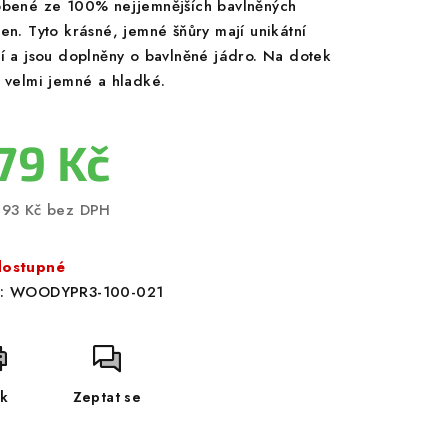
obené ze 100% nejjemnějších bavlněných
ken. Tyto krásné, jemné šňůry mají unikátní
ní a jsou doplněny o bavlněné jádro. Na dotek
u velmi jemné a hladké.
79 Kč
,93 Kč bez DPH
ná
a:
ostupné
:
WOODYPR3-100-021
sk
Zeptat se