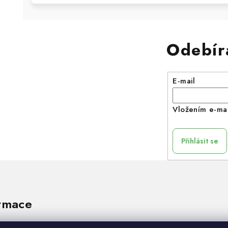
Odebír
E-mail
Vložením e-mai
Přihlásit se
rmace