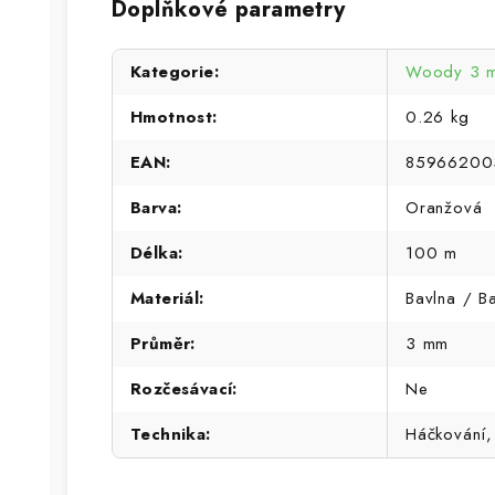
Doplňkové parametry
Kategorie
:
Woody 3 
Hmotnost
:
0.26 kg
EAN
:
85966200
Barva
:
Oranžová
Délka
:
100 m
Materiál
:
Bavlna / B
Průměr
:
3 mm
Rozčesávací
:
Ne
Technika
:
Háčkování