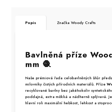
Popis
Značka
Woody Crafts
Bavlněná příze Woo
mm 🧶
Naše prémiová řada celobavlněných šňůr předs
milovníky čistých přírodních materiálů. Příze
Wo
recyklované bavlny bez jakéhokoliv syntetického
poddajná, extra měkká a nádherně splývavá. Je 
hlavní roli maximální hebkost, lehkost a stoproc