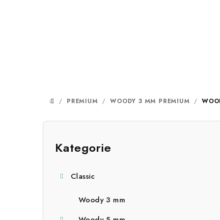
Přejít
na
obsah
/
PREMIUM
/
WOODY 3 MM PREMIUM
/
WOOD
DOMŮ
P
o
Kategorie
Přeskočit
kategorie
s
Classic
t
r
Woody 3 mm
Woody 5 mm