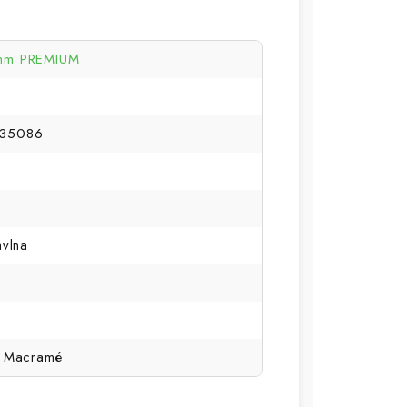
mm PREMIUM
35086
avlna
, Macramé