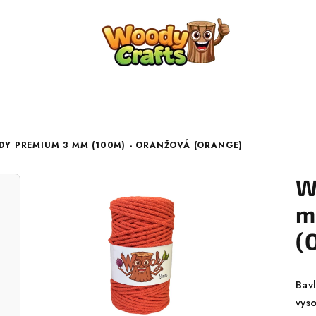
Y PREMIUM 3 MM (100M) - ORANŽOVÁ (ORANGE)
W
m
(
Bav
vyso