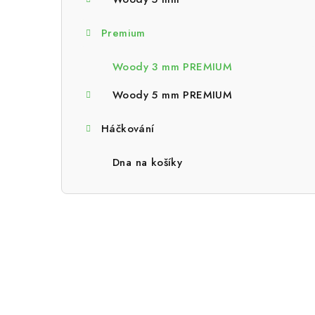
a
n
Premium
n
Woody 3 mm PREMIUM
í
Woody 5 mm PREMIUM
p
Háčkování
a
n
Dna na košíky
e
l