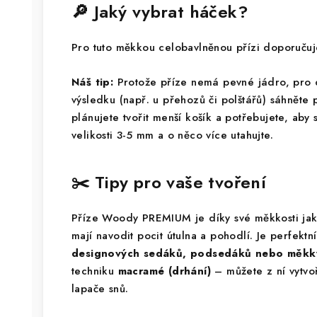
🔎 Jaký vybrat háček?
Pro tuto měkkou celobavlněnou přízi doporuč
Náš tip:
Protože příze nemá pevné jádro, pro
výsledku (např. u přehozů či polštářů) sáhněte
plánujete tvořit menší košík a potřebujete, aby 
velikosti 3-5 mm a o něco více utahujte.
✂️ Tipy pro vaše tvoření
Příze Woody PREMIUM je díky své měkkosti jak
mají navodit pocit útulna a pohodlí. Je perfekt
designových sedáků, podsedáků nebo měkký
techniku
macramé (drhání)
– můžete z ní vytvo
lapače snů.