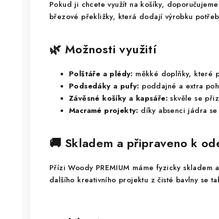
Pokud ji chcete využít na košíky, doporučujeme
březové překližky, která dodají výrobku potřeb
🌿 Možnosti využití
Polštáře a plédy:
měkké doplňky, které p
Podsedáky a pufy:
poddajné a extra poh
Závěsné košíky a kapsáře:
skvěle se přiz
Macramé projekty:
díky absenci jádra se s
🚚 Skladem a připraveno k od
Přízi Woody PREMIUM máme fyzicky skladem a b
dalšího kreativního projektu z čisté bavlny se t