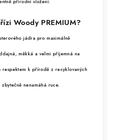
entně přírodní složení.
í přízi Woody PREMIUM?
terového jádra pro maximálně
ddajná, měkká a velmi příjemná na
 respektem k přírodě z recyklovaných
a zbytečně nenamáhá ruce.