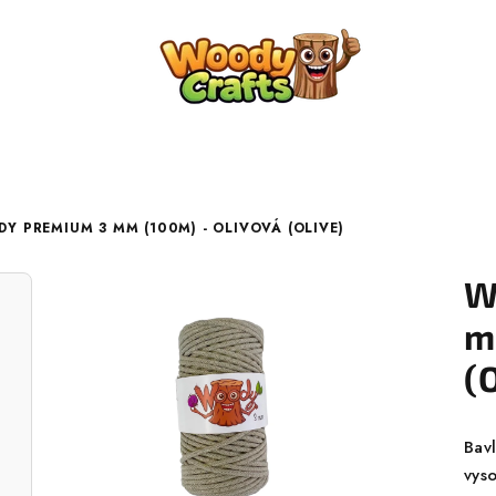
Y PREMIUM 3 MM (100M) - OLIVOVÁ (OLIVE)
W
m
(
Bav
vyso