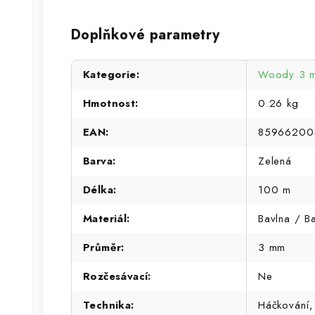
Doplňkové parametry
Kategorie
:
Woody 3 
Hmotnost
:
0.26 kg
EAN
:
85966200
Barva
:
Zelená
Délka
:
100 m
Materiál
:
Bavlna / B
Průměr
:
3 mm
Rozčesávací
:
Ne
Technika
:
Háčkování