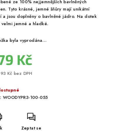
obené ze 100% nejjemnějších bavlněných
ken. Tyto krásné, jemné šňůry mají unikátní
ní a jsou doplněny o bavlněné jádro. Na dotek
u velmi jemné a hladké.
ožka byla vyprodána…
79 Kč
,93 Kč bez DPH
ná
a:
ostupné
:
WOODYPR3-100-055
sk
Zeptat se