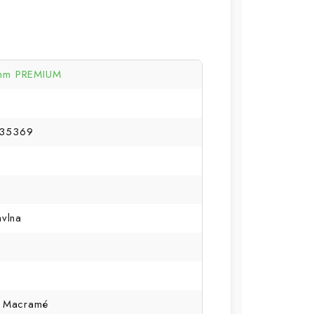
mm PREMIUM
35369
avlna
, Macramé