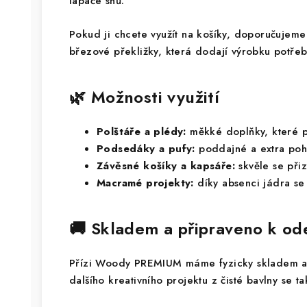
lapače snů.
Pokud ji chcete využít na košíky, doporučujeme
březové překližky, která dodají výrobku potřeb
🌿 Možnosti využití
Polštáře a plédy:
měkké doplňky, které p
Podsedáky a pufy:
poddajné a extra poh
Závěsné košíky a kapsáře:
skvěle se přiz
Macramé projekty:
díky absenci jádra se s
🚚 Skladem a připraveno k od
Přízi Woody PREMIUM máme fyzicky skladem a b
dalšího kreativního projektu z čisté bavlny se t