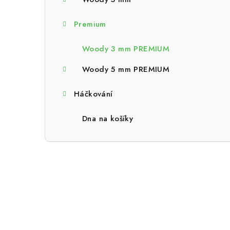
a
n
Premium
n
Woody 3 mm PREMIUM
í
Woody 5 mm PREMIUM
p
Háčkování
a
n
Dna na košíky
e
l