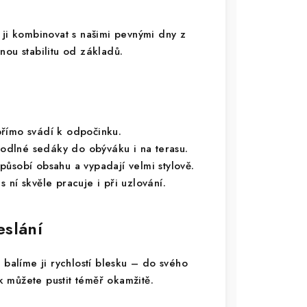
 ji kombinovat s našimi pevnými dny z
nou stabilitu od základů.
římo svádí k odpočinku.
odlné sedáky do obýváku i na terasu.
působí obsahu a vypadají velmi stylově.
 ní skvěle pracuje i při uzlování.
eslání
alíme ji rychlostí blesku – do svého
ak můžete pustit téměř okamžitě.