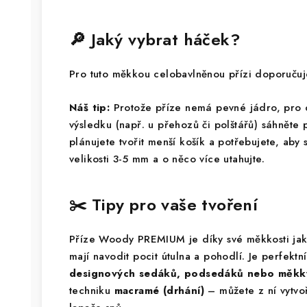
🔎 Jaký vybrat háček?
Pro tuto měkkou celobavlněnou přízi doporuč
Náš tip:
Protože příze nemá pevné jádro, pro
výsledku (např. u přehozů či polštářů) sáhněte
plánujete tvořit menší košík a potřebujete, aby 
velikosti 3-5 mm a o něco více utahujte.
✂️ Tipy pro vaše tvoření
Příze Woody PREMIUM je díky své měkkosti jak
mají navodit pocit útulna a pohodlí. Je perfekt
designových sedáků, podsedáků nebo měkký
techniku
macramé (drhání)
– můžete z ní vytvo