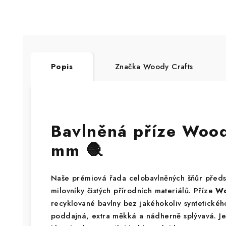
Popis
Značka
Woody Crafts
Bavlněná příze Woo
mm 🧶
Naše prémiová řada celobavlněných šňůr předs
milovníky čistých přírodních materiálů. Příze
Wo
recyklované bavlny bez jakéhokoliv syntetického
poddajná, extra měkká a nádherně splývavá. Je 