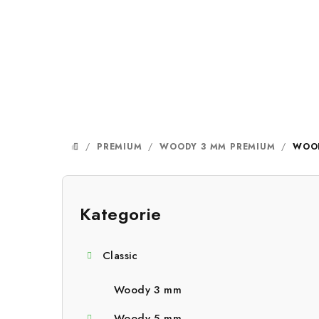
Přejít
na
obsah
/
PREMIUM
/
WOODY 3 MM PREMIUM
/
WOOD
DOMŮ
P
o
Kategorie
Přeskočit
kategorie
s
Classic
t
r
Woody 3 mm
Woody 5 mm