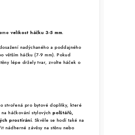
ujeme
velikost háčku 3-5 mm
.
 dosažení nadýchaného a poddajného
 po větším háčku (7-9 mm). Pokud
stěny lépe držely tvar, zvolte háček o
o stvořená pro bytové doplňky, které
ní na háčkování stylových
polštářů,
ch prostírání
. Skvěle se hodí také na
řit nádherné závěsy na stěnu nebo