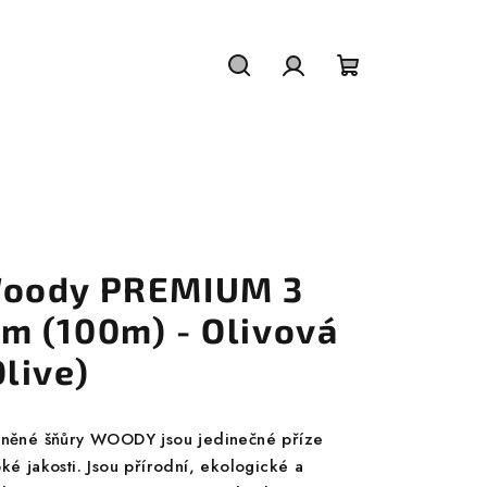
Hledat
Přihlášení
Nákupní
košík
oody PREMIUM 3
m (100m) - Olivová
Olive)
lněné šňůry WOODY jsou jedinečné příze
ké jakosti. Jsou přírodní, ekologické a