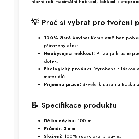
hlavní roli maximální hebkost, lehkost a stoproc
💡 Proč si vybrat pro tvořen
100% čistá bavlna:
Kompletně bez polyes
přirozený efekt.
Neobyčejná měkkost:
Příze je krásně po
dotek.
Ekologický produkt:
Vyrobena s láskou a
materiálů.
Příjemná práce:
Skvěle klouže na háčku 
📝 Specifikace produktu
Délka návinu:
100 m
Průměr:
3 mm
Složení:
100% recyklovaná bavlna