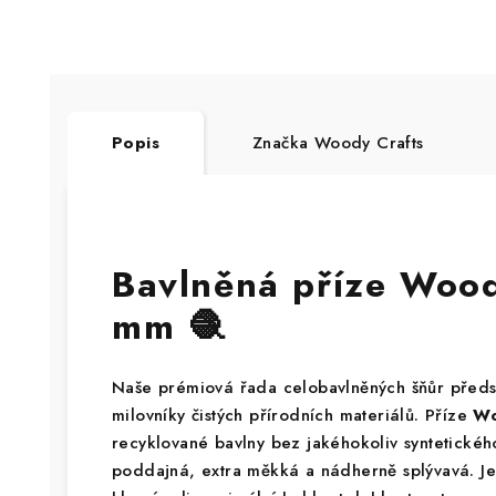
Popis
Značka
Woody Crafts
Bavlněná příze Woo
mm 🧶
Naše prémiová řada celobavlněných šňůr předs
milovníky čistých přírodních materiálů. Příze
Wo
recyklované bavlny bez jakéhokoliv syntetického
poddajná, extra měkká a nádherně splývavá. Je 