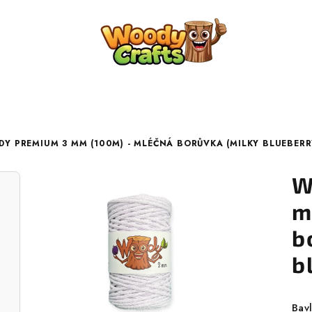
Y PREMIUM 3 MM (100M) - MLÉČNÁ BORŮVKA (MILKY BLUEBERR
W
m
b
b
Bav