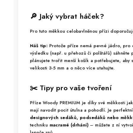
🔎 Jaký vybrat háček?
Pro tuto měkkou celobavlněnou přízi doporuč
Náš tip:
Protože příze nemá pevné jádro, pro
výsledku (např. u přehozů či polštářů) sáhněte
plánujete tvořit menší košík a potřebujete, aby 
velikosti 3-5 mm a o něco více utahujte.
✂️ Tipy pro vaše tvoření
Příze Woody PREMIUM je díky své měkkosti jak
mají navodit pocit útulna a pohodlí. Je perfekt
designových sedáků, podsedáků nebo měkký
techniku
macramé (drhání)
– můžete z ní vytvo
lapače snů.