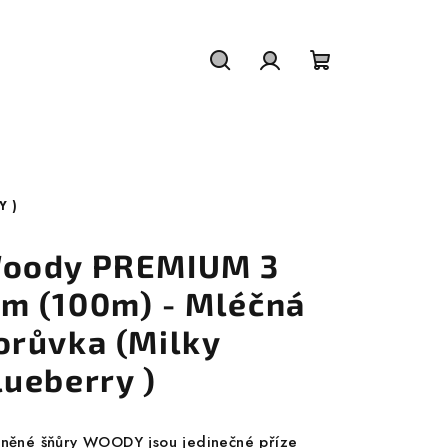
Hledat
Přihlášení
Nákupní
košík
Y )
oody PREMIUM 3
m (100m) - Mléčná
orůvka (Milky
lueberry )
lněné šňůry WOODY jsou jedinečné příze