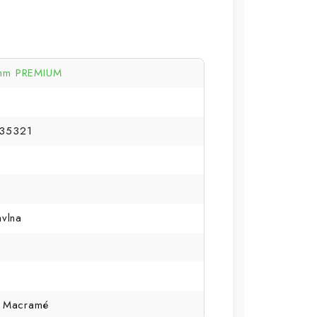
mm PREMIUM
35321
avlna
, Macramé