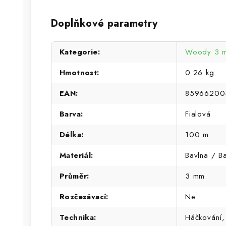
Doplňkové parametry
Kategorie
:
Woody 3 
Hmotnost
:
0.26 kg
EAN
:
85966200
Barva
:
Fialová
Délka
:
100 m
Materiál
:
Bavlna / B
Průměr
:
3 mm
Rozčesávací
:
Ne
Technika
:
Háčkování