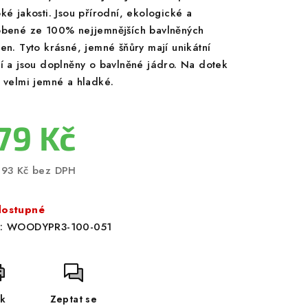
ké jakosti. Jsou přírodní, ekologické a
obené ze 100% nejjemnějších bavlněných
ken. Tyto krásné, jemné šňůry mají unikátní
ní a jsou doplněny o bavlněné jádro. Na dotek
u velmi jemné a hladké.
79 Kč
,93 Kč bez DPH
ná
a:
ostupné
:
WOODYPR3-100-051
sk
Zeptat se