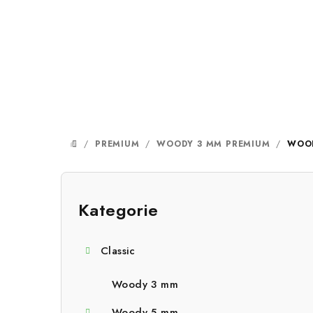
Přejít
na
obsah
/
PREMIUM
/
WOODY 3 MM PREMIUM
/
WOOD
DOMŮ
P
o
Kategorie
Přeskočit
kategorie
s
Classic
t
r
Woody 3 mm
Woody 5 mm