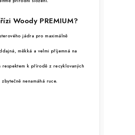
entně přírodní složení.
í přízi Woody PREMIUM?
terového jádra pro maximálně
ddajná, měkká a velmi příjemná na
 respektem k přírodě z recyklovaných
a zbytečně nenamáhá ruce.