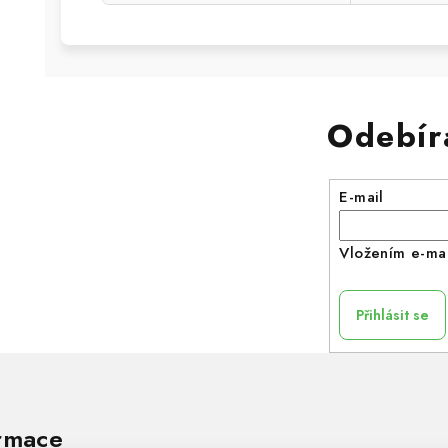
Odebír
E-mail
Vložením e-mai
Přihlásit se
rmace