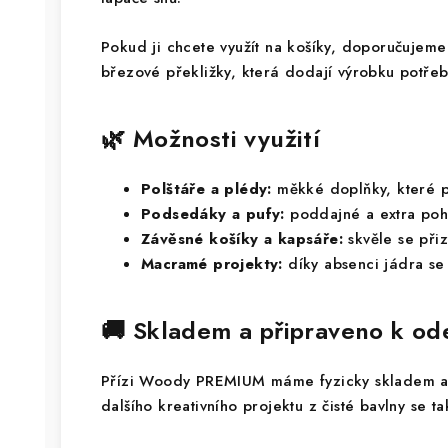
Pokud ji chcete využít na košíky, doporučujeme
březové překližky, která dodají výrobku potřeb
🌿 Možnosti využití
Polštáře a plédy:
měkké doplňky, které p
Podsedáky a pufy:
poddajné a extra poh
Závěsné košíky a kapsáře:
skvěle se přiz
Macramé projekty:
díky absenci jádra se s
🚚 Skladem a připraveno k od
Přízi Woody PREMIUM máme fyzicky skladem a b
dalšího kreativního projektu z čisté bavlny se t