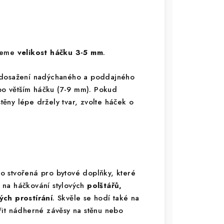
ujeme
velikost háčku 3-5 mm
.
 dosažení nadýchaného a poddajného
 po větším háčku (7-9 mm). Pokud
stěny lépe držely tvar, zvolte háček o
o stvořená pro bytové doplňky, které
ní na háčkování stylových
polštářů,
ch prostírání
. Skvěle se hodí také na
řit nádherné závěsy na stěnu nebo