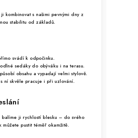
 ji kombinovat s našimi pevnými dny z
nou stabilitu od základů.
římo svádí k odpočinku.
odlné sedáky do obýváku i na terasu.
působí obsahu a vypadají velmi stylově.
 ní skvěle pracuje i při uzlování.
eslání
alíme ji rychlostí blesku – do svého
ak můžete pustit téměř okamžitě.