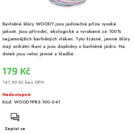
Bavlněné šňůry WOODY jsou jedinečné příze vysoké
jakosti. Jsou přírodní, ekologické a vyrobené ze 100%
nejjemnějších bavlněných vláken. Tyto krásné, jemné šňůry
mají unikátní tkaní a jsou doplněny o bavlněné jádro. Na
dotek jsou velmi jemné a hladké.
179 Kč
147,93 Kč bez DPH
Měrná
Nedostupné
cena:
Kód:
WOODYPR3-100-041
Zeptat se