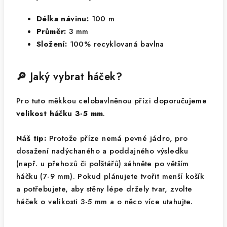
Délka návinu:
100 m
Průměr:
3 mm
Složení:
100% recyklovaná bavlna
🔎 Jaký vybrat háček?
Pro tuto měkkou celobavlněnou přízi doporučujeme
velikost háčku 3-5 mm
.
Náš tip:
Protože příze nemá pevné jádro, pro
dosažení nadýchaného a poddajného výsledku
(např. u přehozů či polštářů) sáhněte po větším
háčku (7-9 mm). Pokud plánujete tvořit menší košík
a potřebujete, aby stěny lépe držely tvar, zvolte
háček o velikosti 3-5 mm a o něco více utahujte.