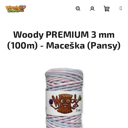
Přejít
na
Nákupní
Hledat
Přihlášení
obsah
Woody PREMIUM 3 mm
košík
(100m) - Maceška (Pansy)