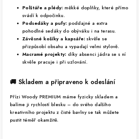
Polštáře a plédy:
měkké doplňky, které přímo
svádí k odpočinku.
Podsedáky a pufy:
poddajné a extra
pohodlné sedáky do obýváku i na terasu.
Závěsné košíky a kapsáře:
skvěle se
přizpůsobí obsahu a vypadají velmi stylově.
Macramé projekty:
díky absenci jádra se s ní
skvěle pracuje i při uzlování.
🚚 Skladem a připraveno k odeslání
Přízi Woody PREMIUM máme fyzicky skladem a
balíme ji rychlostí blesku – do svého dalšího
kreativního projektu z čisté bavlny se tak můžete
pustit téměř okamžitě.