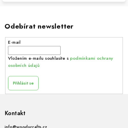
Odebírat newsletter
E-mail
Vložením e-mailu souhlasíte s
podmínkami ochrany
osobních údajů
Přihlásit se
Z
á
p
Kontakt
a
info
@
woodycrafts.cz