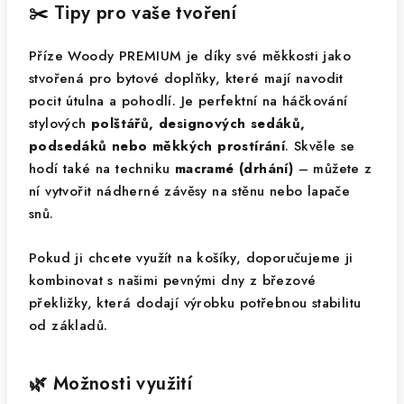
✂️ Tipy pro vaše tvoření
Příze Woody PREMIUM je díky své měkkosti jako
stvořená pro bytové doplňky, které mají navodit
pocit útulna a pohodlí. Je perfektní na háčkování
stylových
polštářů, designových sedáků,
podsedáků nebo měkkých prostírání
. Skvěle se
hodí také na techniku
macramé (drhání)
– můžete z
ní vytvořit nádherné závěsy na stěnu nebo lapače
snů.
Pokud ji chcete využít na košíky, doporučujeme ji
kombinovat s našimi pevnými dny z březové
překližky, která dodají výrobku potřebnou stabilitu
od základů.
🌿 Možnosti využití