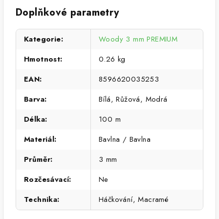
Doplňkové parametry
Kategorie
:
Woody 3 mm PREMIUM
Hmotnost
:
0.26 kg
EAN
:
8596620035253
Barva
:
Bílá, Růžová, Modrá
Délka
:
100 m
Materiál
:
Bavlna / Bavlna
Průměr
:
3 mm
Rozčesávací
:
Ne
Technika
:
Háčkování, Macramé