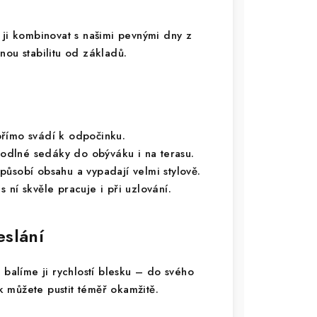
 ji kombinovat s našimi pevnými dny z
nou stabilitu od základů.
římo svádí k odpočinku.
odlné sedáky do obýváku i na terasu.
působí obsahu a vypadají velmi stylově.
 ní skvěle pracuje i při uzlování.
eslání
alíme ji rychlostí blesku – do svého
ak můžete pustit téměř okamžitě.