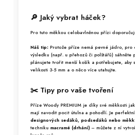
🔎 Jaký vybrat háček?
Pro tuto měkkou celobavlněnou přízi doporuč
Náš tip:
Protože příze nemá pevné jádro, pro
výsledku (např. u přehozů či polštářů) sáhněte
plánujete tvořit menší košík a potřebujete, aby 
velikosti 3-5 mm a o něco více utahujte.
✂️ Tipy pro vaše tvoření
Příze Woody PREMIUM je díky své měkkosti jak
mají navodit pocit útulna a pohodlí. Je perfekt
designových sedáků, podsedáků nebo měkký
techniku
macramé (drhání)
– můžete z ní vytvo