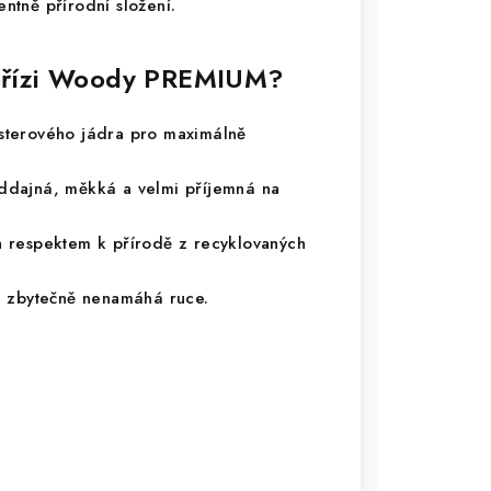
entně přírodní složení.
í přízi Woody PREMIUM?
terového jádra pro maximálně
ddajná, měkká a velmi příjemná na
 respektem k přírodě z recyklovaných
a zbytečně nenamáhá ruce.