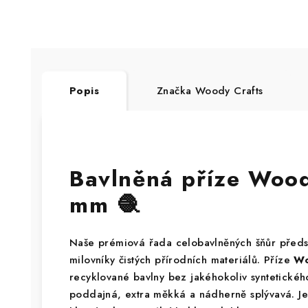
Popis
Značka
Woody Crafts
Bavlněná příze Woo
mm 🧶
Naše prémiová řada celobavlněných šňůr předs
milovníky čistých přírodních materiálů. Příze
Wo
recyklované bavlny bez jakéhokoliv syntetického
poddajná, extra měkká a nádherně splývavá. Je 