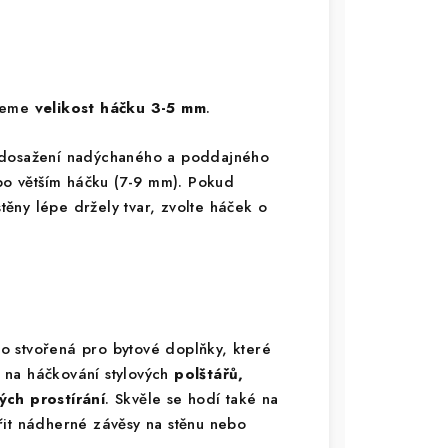
ujeme
velikost háčku 3-5 mm
.
 dosažení nadýchaného a poddajného
 po větším háčku (7-9 mm). Pokud
stěny lépe držely tvar, zvolte háček o
o stvořená pro bytové doplňky, které
ní na háčkování stylových
polštářů,
ch prostírání
. Skvěle se hodí také na
řit nádherné závěsy na stěnu nebo