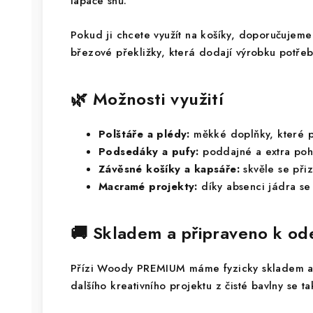
lapače snů.
Pokud ji chcete využít na košíky, doporučujeme
březové překližky, která dodají výrobku potřeb
🌿 Možnosti využití
Polštáře a plédy:
měkké doplňky, které p
Podsedáky a pufy:
poddajné a extra poh
Závěsné košíky a kapsáře:
skvěle se přiz
Macramé projekty:
díky absenci jádra se s
🚚 Skladem a připraveno k od
Přízi Woody PREMIUM máme fyzicky skladem a b
dalšího kreativního projektu z čisté bavlny se t