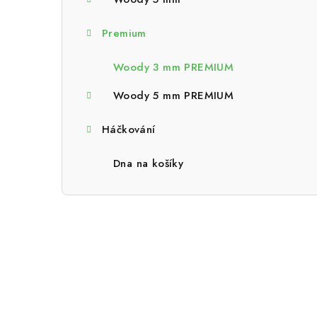
a
n
Premium
n
Woody 3 mm PREMIUM
í
Woody 5 mm PREMIUM
p
Háčkování
a
n
Dna na košíky
e
l