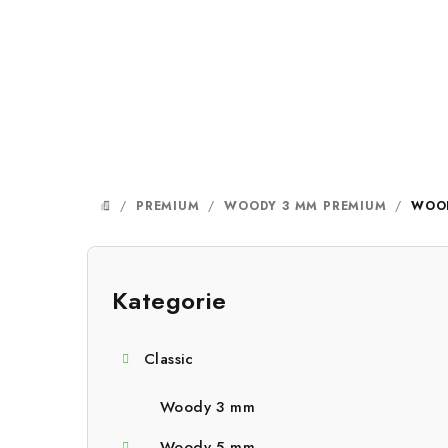
Přejít
na
obsah
/
PREMIUM
/
WOODY 3 MM PREMIUM
/
WOOD
DOMŮ
P
o
Kategorie
Přeskočit
kategorie
s
Classic
t
r
Woody 3 mm
Woody 5 mm