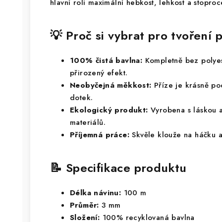
hlavní roli maximální hebkost, lehkost a stoproc
💡 Proč si vybrat pro tvořen
100% čistá bavlna:
Kompletně bez polyes
přirozený efekt.
Neobyčejná měkkost:
Příze je krásně po
dotek.
Ekologický produkt:
Vyrobena s láskou a
materiálů.
Příjemná práce:
Skvěle klouže na háčku 
📝 Specifikace produktu
Délka návinu:
100 m
Průměr:
3 mm
Složení:
100% recyklovaná bavlna