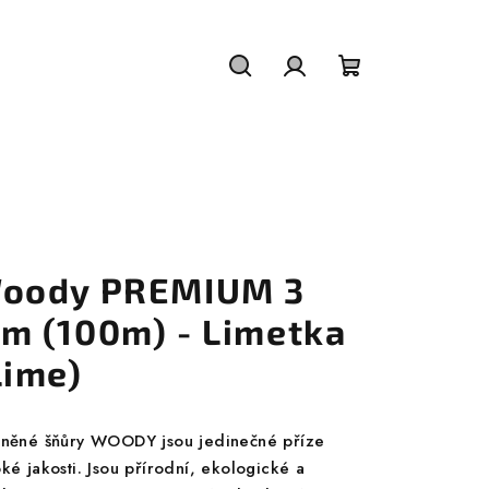
Hledat
Přihlášení
Nákupní
košík
oody PREMIUM 3
m (100m) - Limetka
Lime)
lněné šňůry WOODY jsou jedinečné příze
ké jakosti. Jsou přírodní, ekologické a