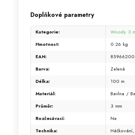
Doplňkové parametry
Kategorie
:
Woody 3 
Hmotnost
:
0.26 kg
EAN
:
85966200
Barva
:
Zelená
Délka
:
100 m
Materiál
:
Bavlna / B
Průměr
:
3 mm
Rozčesávací
:
Ne
Technika
:
Háčkování