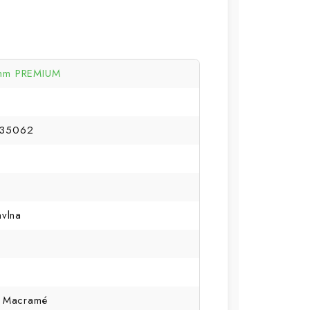
mm PREMIUM
35062
avlna
, Macramé