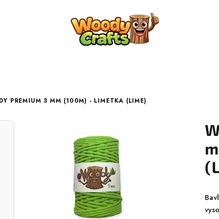
Y PREMIUM 3 MM (100M) - LIMETKA (LIME)
W
m
(
Bav
vyso