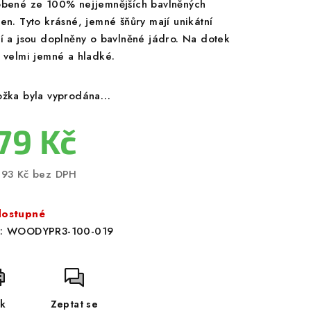
obené ze 100% nejjemnějších bavlněných
ken. Tyto krásné, jemné šňůry mají unikátní
ní a jsou doplněny o bavlněné jádro. Na dotek
u velmi jemné a hladké.
ožka byla vyprodána…
79 Kč
,93 Kč bez DPH
ná
a:
ostupné
:
WOODYPR3-100-019
sk
Zeptat se