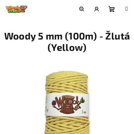
Přejít
na
Nákupní
Hledat
Přihlášení
obsah
Woody 5 mm (100m) - Žlutá
košík
(Yellow)