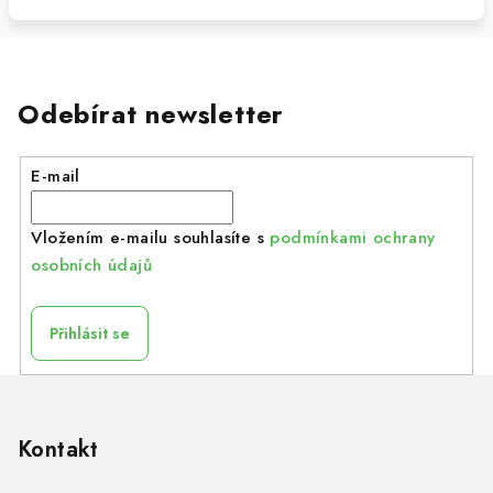
Odebírat newsletter
E-mail
Vložením e-mailu souhlasíte s
podmínkami ochrany
osobních údajů
Přihlásit se
Z
á
p
Kontakt
a