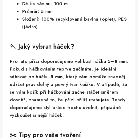
Délka návinu: 100 m
Průměr: 5 mm
Složení: 100% recyklovaná bavlna (oplet), PES
(jádro)
🪡 Jaký vybrat háček?
Pro tuto přízi doporučujeme velikost háčku
5–8 mm
.
Pokud s háčkováním teprve začínáte, je ideální
sáhnout po háčku
5 mm
, který vám pomůže snadněji
udržet pravidelný a pevný tvar košíku. V případě, že
se vám košík při háčkování začne stáčet směrem
dovnitř, znamená to, že přízi příliš utahujete. Tehdy
doporučujeme styl práce trochu uvolnit, případně
vyzkoušet silnější háček.
✂️ Tipy pro vaše tvoření