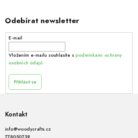
Odebírat newsletter
E-mail
Vložením e-mailu souhlasíte s
podmínkami ochrany
osobních údajů
Přihlásit se
Z
á
p
Kontakt
a
info
@
woodycrafts.cz
t
778050739