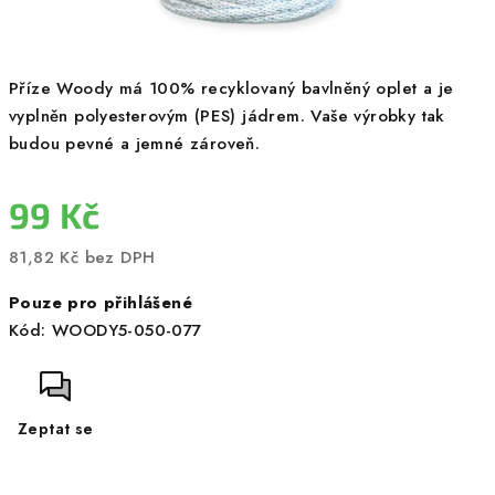
Příze Woody má 100% recyklovaný bavlněný oplet a je
vyplněn polyesterovým (PES) jádrem. Vaše výrobky tak
budou pevné a jemné zároveň.
99 Kč
81,82 Kč bez DPH
Měrná
Pouze pro přihlášené
cena:
Kód:
WOODY5-050-077
Zeptat se