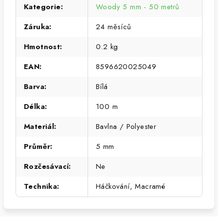
Kategorie
:
Woody 5 mm - 50 metrů
Záruka
:
24 měsíců
Hmotnost
:
0.2 kg
EAN
:
8596620025049
Barva
:
Bílá
Délka
:
100 m
Materiál
:
Bavlna / Polyester
Průměr
:
5 mm
Rozčesávací
:
Ne
Technika
:
Háčkování, Macramé