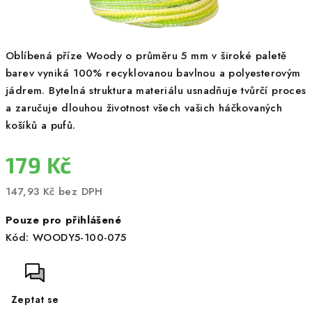
Oblíbená příze Woody o průměru 5 mm v široké paletě
barev vyniká 100% recyklovanou bavlnou a polyesterovým
jádrem. Bytelná struktura materiálu usnadňuje tvůrčí proces
a zaručuje dlouhou životnost všech vašich háčkovaných
košíků a pufů.
179 Kč
147,93 Kč bez DPH
Měrná
Pouze pro přihlášené
cena:
Kód:
WOODY5-100-075
Zeptat se