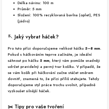
Délka návinu: 100 m
Průměr: 5 mm
Složení: 100% recyklovaná bavlna (oplet), PES
(jádro)
🪡 Jaký vybrat háček?
Pro tuto přízi doporučujeme velikost háčku
5–8 mm
.
Pokud s háčkováním teprve začínáte, je ideální
sáhnout po háčku
5 mm
, který vám pomůže snadněji
udržet pravidelný a pevný tvar košíku. V případě, že
se vám košík při háčkování začne stáčet směrem
dovnitř, znamená to, že přízi příliš utahujete. Tehdy
doporučujeme styl práce trochu uvolnit, případně
vyzkoušet silnější háček.
✂️ Tipy pro vaše tvoření