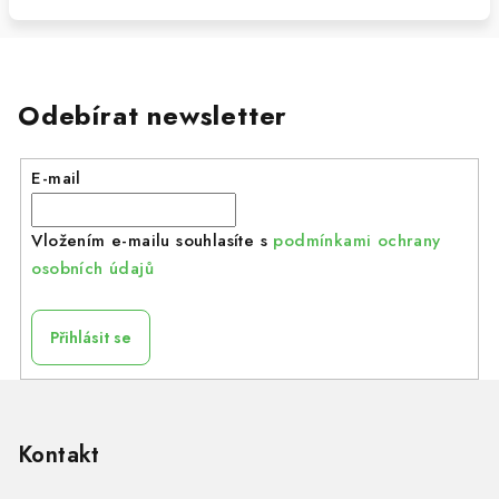
Odebírat newsletter
E-mail
Vložením e-mailu souhlasíte s
podmínkami ochrany
osobních údajů
Přihlásit se
Z
á
p
Kontakt
a