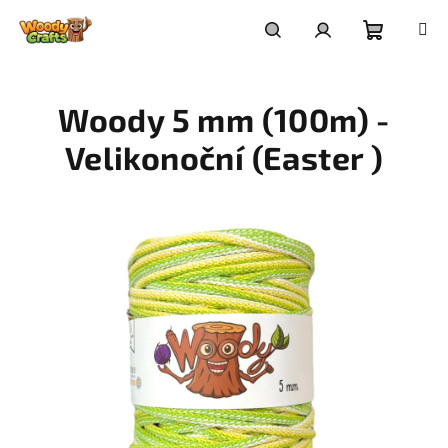
Přejít
na
Nákupní
Hledat
Přihlášení
obsah
Woody 5 mm (100m) -
košík
Velikonoční (Easter )