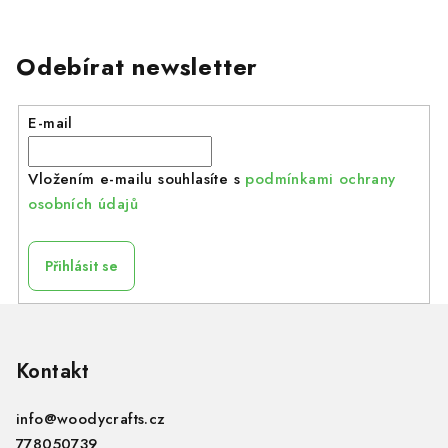
Odebírat newsletter
E-mail
Vložením e-mailu souhlasíte s
podmínkami ochrany
osobních údajů
Přihlásit se
Z
á
p
Kontakt
a
info
@
woodycrafts.cz
t
778050739