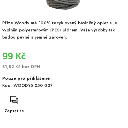
Příze Woody má 100% recyklovaný bavlněný oplet a je
vyplněn polyesterovým (PES) jádrem. Vaše výrobky tak
budou pevné a jemné zároveň.
99 Kč
81,82 Kč bez DPH
Měrná
Pouze pro přihlášené
cena:
Kód:
WOODY5-050-007
Zeptat se