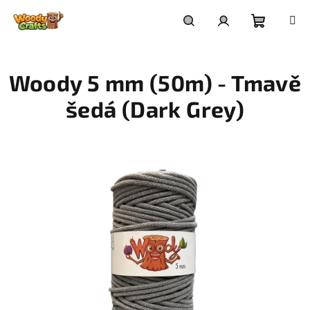
Přejít
na
Nákupní
Hledat
Přihlášení
obsah
Woody 5 mm (50m) - Tmavě
košík
šedá (Dark Grey)