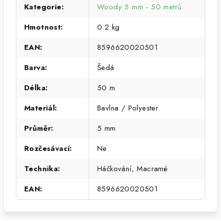
Kategorie
:
Woody 5 mm - 50 metrů
Hmotnost
:
0.2 kg
EAN
:
8596620020501
Barva
:
Šedá
Délka
:
50 m
Materiál
:
Bavlna / Polyester
Průměr
:
5 mm
Rozčesávací
:
Ne
Technika
:
Háčkování, Macramé
EAN
:
8596620020501