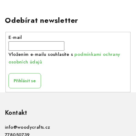
Odebírat newsletter
E-mail
Vložením e-mailu souhlasíte s
podmínkami ochrany
osobních údajů
Přihlásit se
Z
á
p
Kontakt
a
info
@
woodycrafts.cz
t
778050739