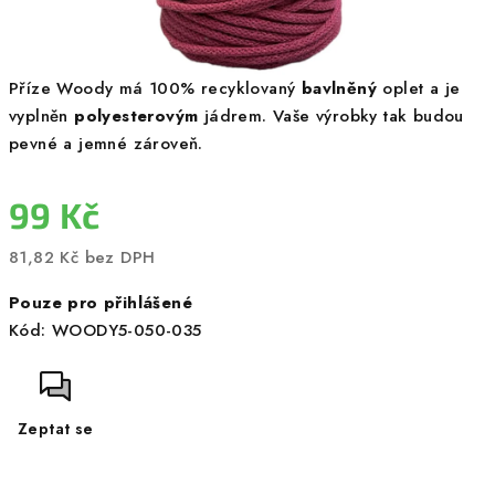
Příze Woody má 100% recyklovaný
bavlněný
oplet a je
vyplněn
polyesterovým
jádrem. Vaše výrobky tak budou
pevné a jemné zároveň.
99 Kč
81,82 Kč bez DPH
Měrná
Pouze pro přihlášené
cena:
Kód:
WOODY5-050-035
Zeptat se