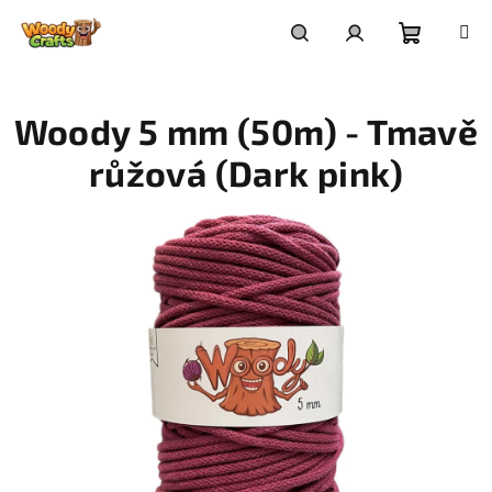
Přejít
na
Nákupní
Hledat
Přihlášení
obsah
Woody 5 mm (50m) - Tmavě
košík
růžová (Dark pink)