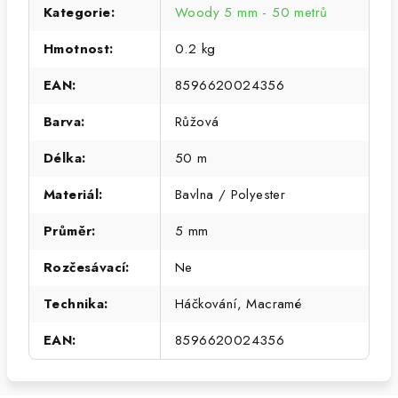
Kategorie
:
Woody 5 mm - 50 metrů
Hmotnost
:
0.2 kg
EAN
:
8596620024356
Barva
:
Růžová
Délka
:
50 m
Materiál
:
Bavlna / Polyester
Průměr
:
5 mm
Rozčesávací
:
Ne
Technika
:
Háčkování, Macramé
EAN
:
8596620024356